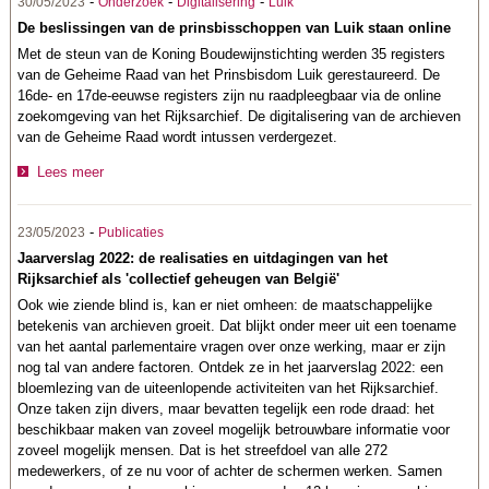
-
-
-
30/05/2023
Onderzoek
Digitalisering
Luik
De beslissingen van de prinsbisschoppen van Luik staan online
Met de steun van de Koning Boudewijnstichting werden 35 registers
van de Geheime Raad van het Prinsbisdom Luik gerestaureerd. De
16de- en 17de-eeuwse registers zijn nu raadpleegbaar via de online
zoekomgeving van het Rijksarchief. De digitalisering van de archieven
van de Geheime Raad wordt intussen verdergezet.
Lees meer
-
23/05/2023
Publicaties
Jaarverslag 2022: de realisaties en uitdagingen van het
Rijksarchief als 'collectief geheugen van België'
Ook wie ziende blind is, kan er niet omheen: de maatschappelijke
betekenis van archieven groeit. Dat blijkt onder meer uit een toename
van het aantal parlementaire vragen over onze werking, maar er zijn
nog tal van andere factoren. Ontdek ze in het jaarverslag 2022: een
bloemlezing van de uiteenlopende activiteiten van het Rijksarchief.
Onze taken zijn divers, maar bevatten tegelijk een rode draad: het
beschikbaar maken van zoveel mogelijk betrouwbare informatie voor
zoveel mogelijk mensen. Dat is het streefdoel van alle 272
medewerkers, of ze nu voor of achter de schermen werken. Samen