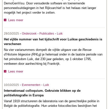
DemoGenVisu. Door verouderde software en toenemende
personeelsuitdagingen in het Rijksarchief is het helaas niet langer
mogelijk het project verder te zetten.
Lees meer
-
-
-
29/10/2025
Onderzoek
Publicaties
Luik
Het vijfde nummer van het tijdschrift voor Luikse geschiedenis is
verschenen
Na vier varianummers dompelt de vijfde uitgave van de
Revue
d’Histoire liégeoise (RHLg)
je helemaal onder in de laatste periode van
het prinsbisdom Luik, dat 230 jaar geleden, op 1 oktober 1795,
verdween door aanhechting bij Frankrijk.
Lees meer
-
-
10/10/2025
Evenementen
Luik
Internationaal colloquium. Gekruiste blikken op de
politiefotografie in Europa
Vanaf 1919 structureren de laboratoria van de gerechtelijke politie in
België de politiefotografie. Hun unieke fotocollecties bestrijken het