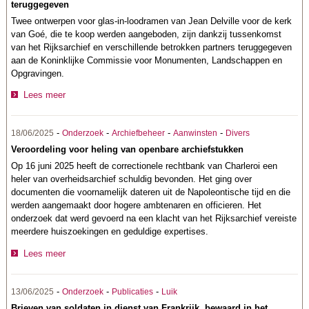
teruggegeven
Twee ontwerpen voor glas-in-loodramen van Jean Delville voor de kerk
van Goé, die te koop werden aangeboden, zijn dankzij tussenkomst
van het Rijksarchief en verschillende betrokken partners teruggegeven
aan de Koninklijke Commissie voor Monumenten, Landschappen en
Opgravingen.
Lees meer
-
-
-
-
18/06/2025
Onderzoek
Archiefbeheer
Aanwinsten
Divers
Veroordeling voor heling van openbare archiefstukken
Op 16 juni 2025 heeft de correctionele rechtbank van Charleroi een
heler van overheidsarchief schuldig bevonden. Het ging over
documenten die voornamelijk dateren uit de Napoleontische tijd en die
werden aangemaakt door hogere ambtenaren en officieren. Het
onderzoek dat werd gevoerd na een klacht van het Rijksarchief vereiste
meerdere huiszoekingen en geduldige expertises.
Lees meer
-
-
-
13/06/2025
Onderzoek
Publicaties
Luik
Brieven van soldaten in dienst van Frankrijk, bewaard in het