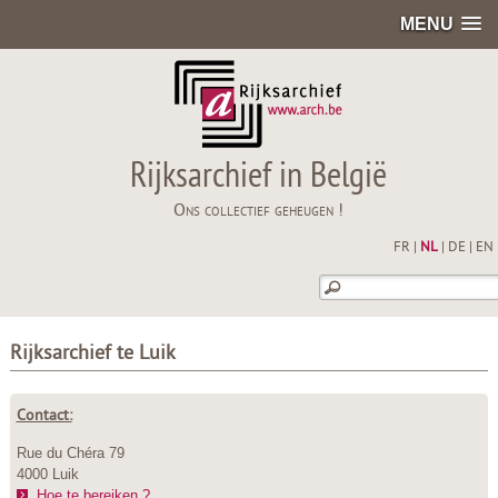
MENU
Rijksarchief in België
Ons collectief geheugen !
FR
|
NL
|
DE
|
EN
Rijksarchief te Luik
Contact:
Rue du Chéra 79
4000 Luik
Hoe te bereiken ?