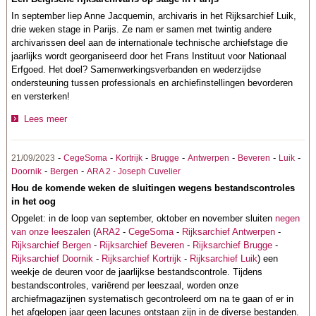
In september liep Anne Jacquemin, archivaris in het Rijksarchief Luik,
drie weken stage in Parijs. Ze nam er samen met twintig andere
archivarissen deel aan de internationale technische archiefstage die
jaarlijks wordt georganiseerd door het Frans Instituut voor Nationaal
Erfgoed. Het doel? Samenwerkingsverbanden en wederzijdse
ondersteuning tussen professionals en archiefinstellingen bevorderen
en versterken!
Lees meer
-
-
-
-
-
-
-
21/09/2023
CegeSoma
Kortrijk
Brugge
Antwerpen
Beveren
Luik
-
-
Doornik
Bergen
ARA 2 - Joseph Cuvelier
Hou de komende weken de sluitingen wegens bestandscontroles
in het oog
Opgelet: in de loop van september, oktober en november sluiten
negen
van onze leeszalen
(
ARA2
-
CegeSoma
-
Rijksarchief Antwerpen
-
Rijksarchief Bergen
-
Rijksarchief Beveren
-
Rijksarchief Brugge
-
Rijksarchief Doornik
-
Rijksarchief Kortrijk
-
Rijksarchief Luik
) een
weekje de deuren voor de jaarlijkse bestandscontrole.
Tijdens
bestandscontroles, variërend per leeszaal, worden onze
archiefmagazijnen systematisch gecontroleerd om na te gaan of er in
het afgelopen jaar geen lacunes ontstaan zijn in de diverse bestanden.