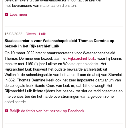
beleidsmakers uit de overheidssector in contact te brengen
met leveranciers van materiaal en diensten.
Lees meer
-
-
16/03/2022
Divers
Luik
Staatssecretaris voor Wetenschapsbeleid Thomas Dermine op
bezoek in het Rijksarchief Luik
Op 10 maart 2022 bracht staatssecretaris voor Wetenschapsbeleid
Thomas Dermine een bezoek aan het
Rijksarchief Luik
, waar hij kennis
maakte met 1160 (!) jaar Luikse en Waalse geschiedenis. Het
Rijksarchief Luik huisvest het oudste bewaarde archiefstuk uit
Wallonië: de schenkingsakte van Lotharius II aan de abdij van Stavelot
in 862. Thomas Dermine keek ook het zeer imposante cartularium van
de collegiale kerk Sainte-Croix van Luik in, dat 16 kilo weegt! Het
Rijksarchief Luik lichtte tijdens het bezoek tot slot de reddingsacties en
interventies toe die het na de overstromingen van afgelopen zomer
coördineerde.
Bekijk de foto's van het bezoek op Facebook