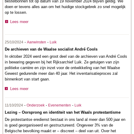
bestelbonnen tot op datum van 19 november 2024 blijven geldig. We
doen er tevens alles aan om het huidige stockgebrek zo snel mogelijk
op te lossen.
Lees meer
-
-
25/10/2024
Aanwinsten
Luik
De archieven van de Waalse socialist André Cools
In oktober 2024 werd een groot deel van de archieven van André Cools
in bewaring gegeven bij het Rijksarchief Luik. Ze getuigen van zijn
politieke carrière en zijn inzet voor de ontwikkeling van het Waalse
Gewest gedurende meer dan 40 jaar. Het inventarisatieproces zal
binnenkort van start gaan.
Lees meer
-
-
-
11/10/2024
Onderzoek
Evenementen
Luik
Lezing – Oorsprong en identiteit van het Waals protestantisme
De protestantse eredienst bestaat in ons land al meer dan 500 jaar en
is goed georganiseerd en gestructureerd. Ongeveer 3% van de
Belgische bevolking maakt er – discreet – deel van uit. Over het