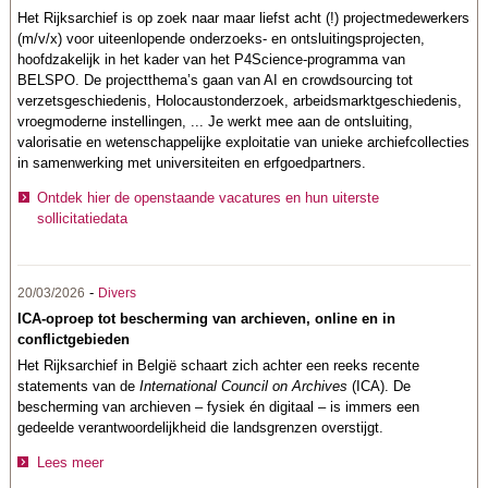
Het Rijksarchief is op zoek naar maar liefst acht (!) projectmedewerkers
(m/v/x) voor uiteenlopende onderzoeks- en ontsluitingsprojecten,
hoofdzakelijk in het kader van het P4Science-programma van
BELSPO. De projectthema’s gaan van AI en crowdsourcing tot
verzetsgeschiedenis, Holocaustonderzoek, arbeidsmarktgeschiedenis,
vroegmoderne instellingen, ... Je werkt mee aan de ontsluiting,
valorisatie en wetenschappelijke exploitatie van unieke archiefcollecties
in samenwerking met universiteiten en erfgoedpartners.
Ontdek hier de openstaande vacatures en hun uiterste
sollicitatiedata
-
20/03/2026
Divers
ICA-oproep tot bescherming van archieven, online en in
conflictgebieden
Het Rijksarchief in België schaart zich achter een reeks recente
statements van de
International Council on Archives
(ICA). De
bescherming van archieven – fysiek én digitaal – is immers een
gedeelde verantwoordelijkheid die landsgrenzen overstijgt.
Lees meer