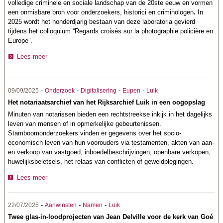
volledige criminele en sociale landschap van de 20ste eeuw en vormen
een onmisbare bron voor onderzoekers, historici en criminologen
.
In
2025 wordt het honderdjarig bestaan van deze laboratoria gevierd
tijdens het colloquium “Regards croisés sur la photographie policière en
Europe”.
Lees meer
-
-
-
-
09/09/2025
Onderzoek
Digitalisering
Eupen
Luik
Het notariaatsarchief van het Rijksarchief Luik in een oogopslag
Minuten van notarissen bieden een rechtstreekse inkijk in het dagelijks
leven van mensen of in opmerkelijke gebeurtenissen.
Stamboomonderzoekers vinden er gegevens over het socio-
economisch leven van hun voorouders via testamenten, akten van aan-
en verkoop van vastgoed, inboedelbeschrijvingen, openbare verkopen,
huwelijksbeletsels, het relaas van conflicten of geweldplegingen.
Lees meer
-
-
-
22/07/2025
Aanwinsten
Namen
Luik
Twee glas-in-loodprojecten van Jean Delville voor de kerk van Goé