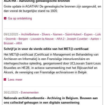
AGATHA - Aanvulling genealogische bronnen
Grote update in AGATHA! De genealogische bronnen zijn aangevuld, en
dan vooral de burgerlijke stand na 1920.
Ga op ontdekking
-
-
-
-
-
-
09/12/2025
Archiefbeheer
Divers
Namen
Saint-Hubert
Eupen
Luik
-
-
-
-
-
-
Doornik
Bergen
Louvain-la-Neuve
ARA 2 - Joseph Cuvelier
Aarlen
-
Brussel
ARA
Schrijf je in voor de vierde editie van het MET@-certificaat
Het MET@-certificaat (Certificaat in Management en Behandeling van
Archieven en Informatie) is een Franstalige interuniversitaire en
interhogeschoolse opleiding, georganiseerd door UCLouvain Saint-Louis
Bruxelles en HE2B, in actieve samenwerking met het Rijksarchief en
Aksoni, de vereniging van Franstalige archivarissen in België.
Lees meer
-
30/11/2025
Evenementen
Nationale archiefconferentie - Archiving in Belgium. Bouwen aan
ons collectief geheugen in een digitale samenleving