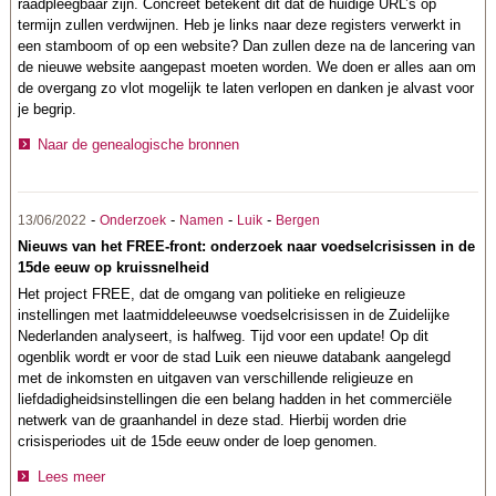
raadpleegbaar zijn. Concreet betekent dit dat de huidige URL’s op
termijn zullen verdwijnen. Heb je links naar deze registers verwerkt in
een stamboom of op een website? Dan zullen deze na de lancering van
de nieuwe website aangepast moeten worden. We doen er alles aan om
de overgang zo vlot mogelijk te laten verlopen en danken je alvast voor
je begrip.
Naar de genealogische bronnen
-
-
-
-
13/06/2022
Onderzoek
Namen
Luik
Bergen
Nieuws van het FREE-front: onderzoek naar voedselcrisissen in de
15de eeuw op kruissnelheid
Het project FREE, dat de omgang van politieke en religieuze
instellingen met laatmiddeleeuwse voedselcrisissen in de Zuidelijke
Nederlanden analyseert, is halfweg. Tijd voor een update! Op dit
ogenblik wordt er voor de stad Luik een nieuwe databank aangelegd
met de inkomsten en uitgaven van verschillende religieuze en
liefdadigheidsinstellingen die een belang hadden in het commerciële
netwerk van de graanhandel in deze stad. Hierbij worden drie
crisisperiodes uit de 15de eeuw onder de loep genomen.
Lees meer