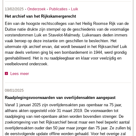
-
-
-
13/02/2025
Onderzoek
Publicaties
Luik
Het archief van het Rijkskamergerecht
Eén van de hoogste rechtscolleges van het Heilig Roomse Rijk van de
Duitse natie drukte zijn stempel op de geschiedenis van de voormalige
vorstendommen Luik en Stavelot-Malmedy. Luikenaars deden immers
vaak beroep op deze instantie om geschillen te beslechten. Het
uitermate rijk archief ervan, dat wordt bewaard in het Rijksarchief Luik
maar deels verloren ging bij een bombardement in 1944, werd grondig
gerehabiliteerd. Het is nu raadpleegbaar en klaar voor veelzijdig en
veelbelovend onderzoek.
Lees meer
08/01/2025
Raadplegingsvoorwaarden van overlijdensakten aangepast
Vanaf 1 januari 2025 zijn overlijdensakten pas openbaar na 75 jaar,
althans akten opgesteld vóór 31 maart 2019. De voorwaarden tot
raadpleging van niet-openbare akten worden bovendien strenger. De
zoekomgeving van het Rijksarchief bevat maar een heel beperkt aantal
overlijdensakten ouder dan 50 jaar maar jonger dan 75 jaar. Ze zullen bij
de eerstvolgende update offline worden gehaald. Voor het overige zal