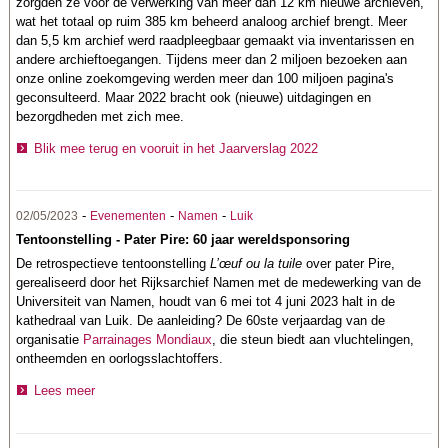
zorgden ze voor de verwerking van meer dan 12 km nieuwe archieven,
wat het totaal op ruim 385 km beheerd analoog archief brengt. Meer
dan 5,5 km archief werd raadpleegbaar gemaakt via inventarissen en
andere archieftoegangen. Tijdens meer dan 2 miljoen bezoeken aan
onze online zoekomgeving werden meer dan 100 miljoen pagina's
geconsulteerd. Maar 2022 bracht ook (nieuwe) uitdagingen en
bezorgdheden met zich mee.
Blik mee terug en vooruit in het Jaarverslag 2022
-
-
-
02/05/2023
Evenementen
Namen
Luik
Tentoonstelling - Pater Pire: 60 jaar wereldsponsoring
De retrospectieve tentoonstelling
L’œuf ou la tuile
over pater Pire,
gerealiseerd door het Rijksarchief Namen met de medewerking van de
Universiteit van Namen, houdt van 6 mei tot 4 juni 2023 halt in de
kathedraal van Luik. De aanleiding? De 60ste verjaardag van de
organisatie
Parrainages Mondiaux
, die steun biedt aan vluchtelingen,
ontheemden en oorlogsslachtoffers.
Lees meer