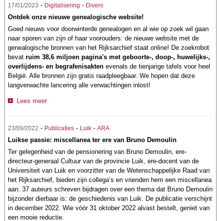
-
-
17/01/2023
Digitalisering
Divers
Ontdek onze nieuwe genealogische website!
Goed nieuws voor doorwinterde genealogen en al wie op zoek wil gaan
naar sporen van zijn of haar voorouders: de nieuwe website met de
genealogische bronnen van het Rijksarchief staat online! De zoekrobot
bevat
ruim 38,6 miljoen pagina's met geboorte-, doop-, huwelijks-,
overlijdens- en begrafenisakten
evenals de tienjarige tafels voor heel
België. Alle bronnen zijn gratis raadpleegbaar. We hopen dat deze
langverwachte lancering alle verwachtingen inlost!
Lees meer
-
-
-
23/09/2022
Publicaties
Luik
ARA
Luikse passie: miscellanea ter ere van Bruno Demoulin
Ter gelegenheid van de pensionering van Bruno Demoulin, ere-
directeur-generaal Cultuur van de provincie Luik, ere-docent van de
Universiteit van Luik en voorzitter van de Wetenschappelijke Raad van
het Rijksarchief, bieden zijn collega’s en vrienden hem een miscellanea
aan. 37 auteurs schreven bijdragen over een thema dat Bruno Demoulin
bijzonder dierbaar is: de geschiedenis van Luik. De publicatie verschijnt
in december 2022. Wie vóór 31 oktober 2022 alvast bestelt, geniet van
een mooie reductie.