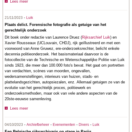
Lees meer
-
21/11/2023
Luik
Plaats delict. Forensische fotografie als getuige van het
gerechtelijk onderzoek
Dit boek onder redactie van Laurence Druez (
Rijksarchief Luik
) en
Xavier Rousseaux (UCLouvain, CHDJ), rijk geïllustreerd en met een
voorwoord van Anne Gruwez, ere-onderzoeksrechter, belicht enkele
decennia politieonderzoek. Het basismateriaal daarvoor is de
fotocollectie van de Technische en Wetenschappelijke Politie van Luik
sinds 1923, die meer dan 100.000 foto's bevat. Het gaat om portretten
van verdachten, scènes van moorden, ongevallen,
wedersamenstellingen, interieurs van huizen, stads- en
plattelandsgezichten, autopsiezalen, enz. Allemaal getuigen ze van de
evolutie van het gerechtelijk proces, politiewerk en
onderzoeksmethoden, maar ook van vele andere aspecten van de
20ste-eeuwse samenleving.
Lees meer
-
-
-
-
04/10/2023
Archiefbeheer
Evenementen
Divers
Luik
Een Belgische rijksarchivaris op stage in Parijs