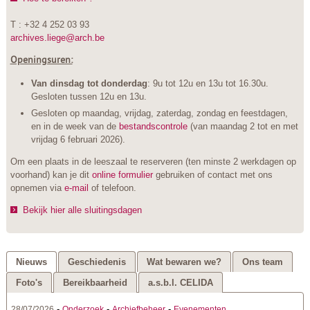
T : +32 4 252 03 93
archives.liege@arch.be
Openingsuren:
Van dinsdag tot donderdag
: 9u tot 12u en 13u tot 16.30u.
Gesloten tussen 12u en 13u.
Gesloten op maandag, vrijdag, zaterdag, zondag en feestdagen,
en in de week van de
bestandscontrole
(van maandag 2 tot en met
vrijdag 6 februari 2026).
Om een plaats in de leeszaal te reserveren (ten minste 2 werkdagen op
voorhand) kan je dit
online formulier
gebruiken of contact met ons
opnemen via
e-mail
of telefoon.
Bekijk hier alle sluitingsdagen
Nieuws
Geschiedenis
Wat bewaren we?
Ons team
Foto's
Bereikbaarheid
a.s.b.l. CELIDA
-
-
-
28/07/2026
Onderzoek
Archiefbeheer
Evenementen