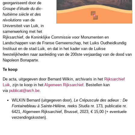
georganiseerd door de
Groupe d’étude du dix-
huitième siècle et des
révolutions
van de
Universiteit van Luik, in
samenwerking met het
Rijksarchief, de Koninklijke Commissie voor Monumenten en
Landschappen van de Franse Gemeenschap, het Luiks Oudheidkundig
Instituut en de stad Luik, en dat in het kader van de Luikse
feestelijkheden naar aanleiding van de 200ste verjaardag van de dood van
Napoleon Bonaparte.
Te koop
De acta, uitgegeven door Bernard Wilkin, archivaris in het
Rijksarchief
Luik
, zijn te koop in het
Algemeen Rijksarchief
. Bestellen kan
via
publicat@arch.be
.
WILKIN Bernard (uitgegeven door),
Le Crépuscule des adieux : De
Fontainebleau à Sainte-Hélène,
reeks
Studia
nr. 173
,
publicatie nr.
6421, Algemeen Rijksarchief, Brussel, 2023, € 15,00 (+ eventuele
verzendingskosten).