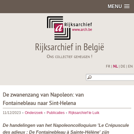
MENU
Rijksarchief in België
Ons collectief geheugen !
FR
|
NL
|
DE
|
EN
De zwanenzang van Napoleon: van
Fontainebleau naar Sint-Helena
-
-
-
11/12/2023
Onderzoek
Publicaties
Rijksarchief te Luik
De handelingen van het Napoleoncolloquium 'Le Crépuscule
des adieux : De Fontainebleau à Sainte-Hélène' zijn