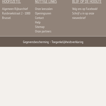
HOOFDZETEL
NUTTIGE LINKS
BLIJF OP DE HOOGTE
Algemeen Rijksarchief
Onze leeszalen
Volg ons op Facebook!
Ruisbroekstraat 2 - 1000
Openingsuren
Schrijf u in op onze
Brussel
Contact
nieuwsbrief
Help
Sitemap
Onze partners
Gegevensbescherming
–
Toegankelijkheidsverklaring