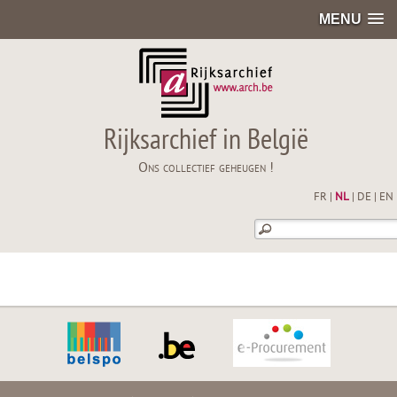
MENU
Rijksarchief in België
Ons collectief geheugen !
FR
|
NL
|
DE
|
EN