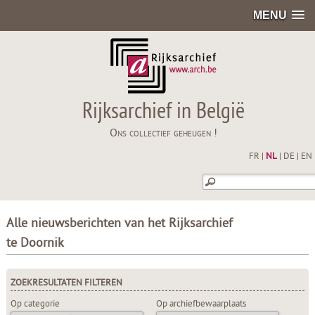
MENU
Rijksarchief in België
Ons collectief geheugen !
FR
|
NL
|
DE
|
EN
Alle nieuwsberichten van het Rijksarchief
te Doornik
ZOEKRESULTATEN FILTEREN
Op categorie
Op archiefbewaarplaats