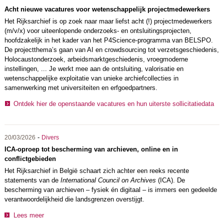
Acht nieuwe vacatures voor wetenschappelijk projectmedewerkers
Het Rijksarchief is op zoek naar maar liefst acht (!) projectmedewerkers
(m/v/x) voor uiteenlopende onderzoeks- en ontsluitingsprojecten,
hoofdzakelijk in het kader van het P4Science-programma van BELSPO.
De projectthema’s gaan van AI en crowdsourcing tot verzetsgeschiedenis,
Holocaustonderzoek, arbeidsmarktgeschiedenis, vroegmoderne
instellingen, ... Je werkt mee aan de ontsluiting, valorisatie en
wetenschappelijke exploitatie van unieke archiefcollecties in
samenwerking met universiteiten en erfgoedpartners.
Ontdek hier de openstaande vacatures en hun uiterste sollicitatiedata
-
20/03/2026
Divers
ICA-oproep tot bescherming van archieven, online en in
conflictgebieden
Het Rijksarchief in België schaart zich achter een reeks recente
statements van de
International Council on Archives
(ICA). De
bescherming van archieven – fysiek én digitaal – is immers een gedeelde
verantwoordelijkheid die landsgrenzen overstijgt.
Lees meer