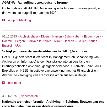
AGATHA - Aanvulling genealogische bronnen
Grote update in AGATHA! De genealogische bronnen zijn aangevuld, en
dan vooral de burgerlijke stand na 1920.
Ga op ontdekking
-
-
-
-
-
-
-
09/12/2025
Archiefbeheer
Divers
Namen
Saint-Hubert
Eupen
Luik
-
-
-
-
-
Doornik
Bergen
Louvain-la-Neuve
ARA 2 - Joseph Cuvelier
Aarlen
-
Brussel
ARA
Schrijf je in voor de vierde editie van het MET@-certificaat
Het MET@-certificaat (Certificaat in Management en Behandeling van
Archieven en Informatie) is een Franstalige interuniversitaire en
interhogeschoolse opleiding, georganiseerd door UCLouvain Saint-Louis
Bruxelles en HE2B, in actieve samenwerking met het Rijksarchief en
Aksoni, de vereniging van Franstalige archivarissen in België.
Lees meer
-
30/11/2025
Evenementen
Nationale archiefconferentie - Archiving in Belgium. Bouwen aan ons
collectief geheugen in een digitale samenleving