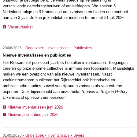
waarvoor je bevoegd bent. Je werkt steeds op verplaatsing in
verschillende gerechtsgebouwen of archiefdepots. We zoeken 3
Nederlandstalige en 3 Franstalige archivarissen en bieden een contract
aan van 3 jaar. Je kan je kandidatuur indienen tot en met 31 juli 2026.
Vacaturetekst
-
-
-
23/06/2026
Onderzoek
Inventarisatie
Publicaties
Nieuwe inventarissen en publicaties
Het Rijksarchief publiceert jaarlijks tientallen inventarissen. Toegangen
creëren op onze enorme collecties is immers een topprioriteit. Maandelijks
maken we een overzicht van alle nieuwe inventarissen. Naast
zoekinstrumenten publiceert het Rijksarchief ook historische en
archivistische studies, zowel van rijksarchivarissen als van externe
experten. Denk bijvoorbeeld aan onze reeks
Studies in Belgian History
.
Elke maand opnieuw vers leesvoer!
Nieuwe inventarissen juni 2026
Nieuwe publicaties juni 2026
-
-
-
01/05/2026
Onderzoek
Inventarisatie
Divers