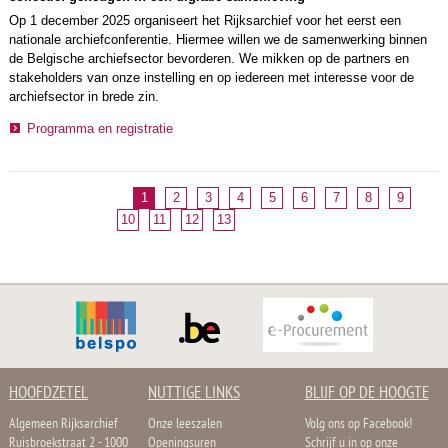
Op 1 december 2025 organiseert het Rijksarchief voor het eerst een
nationale archiefconferentie.
Hiermee willen we de samenwerking binnen
de Belgische archiefsector bevorderen. We mikken op de partners en
stakeholders van onze instelling en op iedereen met interesse voor de
archiefsector in brede zin.
Programma en registratie
1
2
3
4
5
6
7
8
9
10
11
12
13
HOOFDZETEL
NUTTIGE LINKS
BLIJF OP DE HOOGTE
Algemeen Rijksarchief
Onze leeszalen
Volg ons op Facebook!
Ruisbroekstraat 2 - 1000
Openingsuren
Schrijf u in op onze