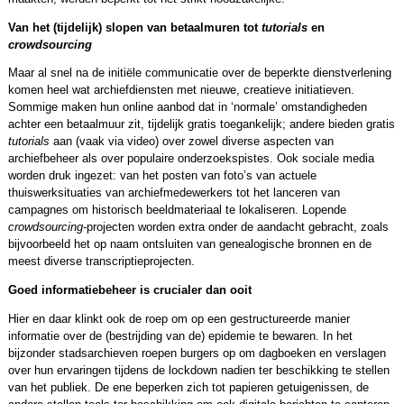
Van het (tijdelijk) slopen van betaalmuren tot
tutorials
en
crowdsourcing
Maar al snel na de initiële communicatie over de beperkte dienstverlening
komen heel wat archiefdiensten met nieuwe, creatieve initiatieven.
Sommige maken hun online aanbod dat in ‘normale’ omstandigheden
achter een betaalmuur zit, tijdelijk gratis toegankelijk; andere bieden gratis
tutorials
aan (vaak via video) over zowel diverse aspecten van
archiefbeheer als over populaire onderzoekspistes. Ook sociale media
worden druk ingezet: van het posten van foto’s van actuele
thuiswerksituaties van archiefmedewerkers tot het lanceren van
campagnes om historisch beeldmateriaal te lokaliseren. Lopende
crowdsourcing-
projecten worden extra onder de aandacht gebracht, zoals
bijvoorbeeld het op naam ontsluiten van genealogische bronnen en de
meest diverse transcriptieprojecten.
Goed informatiebeheer is crucialer dan ooit
Hier en daar klinkt ook de roep om op een gestructureerde manier
informatie over de (bestrijding van de) epidemie te bewaren. In het
bijzonder stadsarchieven roepen burgers op om dagboeken en verslagen
over hun ervaringen tijdens de lockdown nadien ter beschikking te stellen
van het publiek. De ene beperken zich tot papieren getuigenissen, de