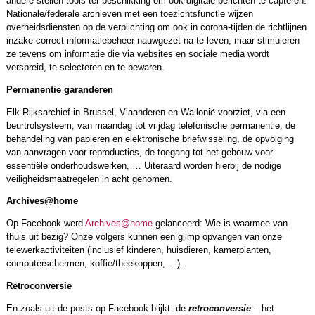
andere stellen tools ter beschikking om ook digitale berichten te capteren.
Nationale/federale archieven met een toezichtsfunctie wijzen
overheidsdiensten op de verplichting om ook in corona-tijden de richtlijnen
inzake correct informatiebeheer nauwgezet na te leven, maar stimuleren
ze tevens om informatie die via websites en sociale media wordt
verspreid, te selecteren en te bewaren.
Permanentie garanderen
Elk Rijksarchief in Brussel, Vlaanderen en Wallonië voorziet, via een
beurtrolsysteem, van maandag tot vrijdag telefonische permanentie, de
behandeling van papieren en elektronische briefwisseling, de opvolging
van aanvragen voor reproducties, de toegang tot het gebouw voor
essentiële onderhoudswerken, … Uiteraard worden hierbij de nodige
veiligheidsmaatregelen in acht genomen.
Archives@home
Op Facebook werd
Archives@home
gelanceerd: Wie is waarmee van
thuis uit bezig? Onze volgers kunnen een glimp opvangen van onze
telewerkactiviteiten (inclusief kinderen, huisdieren, kamerplanten,
computerschermen, koffie/theekoppen, …).
Retroconversie
En zoals uit de posts op Facebook blijkt: de
retroconversie
– het