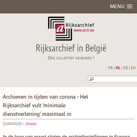
MENU
Rijksarchief in België
Ons collectief geheugen !
FR
|
NL
|
DE
|
EN
Archieven in tijden van corona - Het
Rijksarchief vult ‘minimale
dienstverlening’ maximaal in
-
21/04/2020
Divers
In de loop van maart sloten de archiefinstellingen in Europa