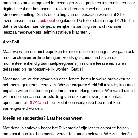
omzetten van analoge archieftoegangen zoals papieren inventarissen naar
digitaal leesbare bestanden – raakte de voorbije weken in een
stroomversnelling. Sinds de sluiting van de leeszalen werden al 219
inventarissen in de
zoekrobot
opgeladen. De teller staat nu op 12.769! En
dat is te danken aan de gezamenlijke inspanning van archivarissen,
leeszaalmedewerkers, administratieve krachten…
ArchPoll
Maar we willen ons niet beperken tot meer online toegangen; we gaan ook
meer
archieven online
brengen. Reeds gescande archieven die
momenteel enkel digitaal raadpleegbaar zijn in onze leeszalen, zullen
gefaseerd online toegankelijk worden. Gratis!
Meer nog: we wilden graag van onze lezers horen in welke archieven ze
het meest geïnteresseerd zijn. Wie de
enquête
ArchPoll invulde, kon mee
bepalen welke bestanden prioritair in aanmerking komen. Wie van thuis uit
wil meehelpen aan de
ontsluiting
van deze archieven, kan contact
opnemen met
DIVA@arch.be
, zodat een werkpakket op maat kan
samengesteld worden.
Ideeën en suggesties? Laat het ons weten
Met deze initiatieven hoopt het Rijksarchief zijn lezers alvast te helpen
om vanuit hun kot hun passie verder te kunnen beleven. Wie zelf ideeën