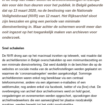
één voor één hun deuren voor het publiek. In België gebeurde
dat op 13 maart 2020, na de beslissing van de Nationale
Veiligheidsraad (NVR) van 12 maart. Het Rijksarchief sloot
zijn leeszalen en ging een periode van minimale
dienstverlening in. Maar achter de schermen wordt meer dan
ooit ingezet op het toegankelijk maken van archieven voor
onderzoek.
Snel schakelen
De NVR drong aan op het maximaal inzetten op telewerk, wat maakte dat
de archiefdiensten in België overschakelden op een minimumbezetting en
een minimale dienstverlening. Dat werd duidelijk in de berichten die op de
websites en sociale media van de archiefinstellingen werden geplaatst en
waarmee de ‘coronamaatregelen’ werden aangekondigd. Sommige
archiefdiensten waren enkel nog bereikbaar via een centraal
telefoonnummer, andere via een algemeen e-mailadres of een
webformulier, nog andere enkel via facebook, twitter of via (live) chat. De
overbrenging van archief door archiefvormers werd
on hold
gezet,
vergaderingen en evenementen werden opgeschort, opzoekingen door
archiefmedewerkers die een aanwezigheid ter plaatse noodzakelijk
maakten, werden beperkt tot het strikt noodzakelijke.