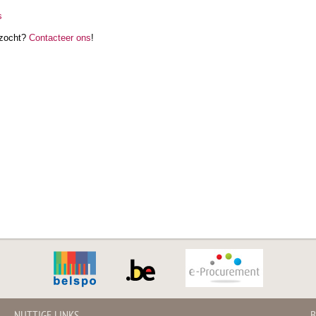
s
 zocht?
Contacteer ons
!