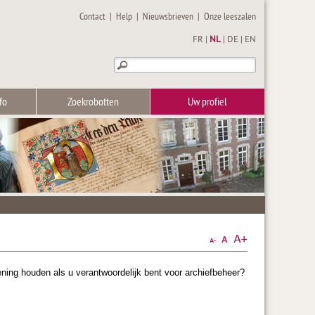
Contact
|
Help
|
Nieuwsbrieven
|
Onze leeszalen
FR
|
NL
|
DE
|
EN
fo
Zoekrobotten
Uw profiel
ning houden als u verantwoordelijk bent voor archiefbeheer?