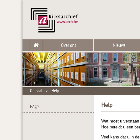
Over ons
Nieuws
Onthaal
>
Help
Help
FAQ's
Wat moet u verstaan 
Hoe bereidt u een be
Veel kans dat u in de