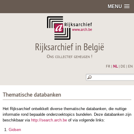
MENU
Rijksarchief in België
Ons collectief geheugen !
FR
|
NL
|
DE
|
EN
Thematische databanken
Het Rijksarchief ontwikkelt diverse thematische databanken, die nuttige
informatie rond bepaalde onderzoektopics bundelen. Deze databanken zijn
beschikbaar via
http://search.arch.be
of via volgende links:
Gidsen