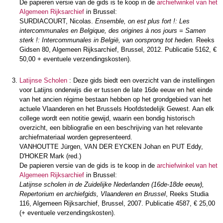
De papieren versie van de gids is te koop in de
archiefwinkel van het
Algemeen Rijksarchief
in Brussel:
SURDIACOURT, Nicolas.
Ensemble, on est plus fort !: Les
intercommunales en Belgique, des origines à nos jours = Samen
sterk !: Intercommunales in België, van oorsprong tot heden.
Reeks
Gidsen 80, Algemeen Rijksarchief, Brussel, 2012. Publicatie 5162, €
50,00 + eventuele verzendingskosten).
Latijnse Scholen
: Deze gids biedt een overzicht van de instellingen
voor Latijns onderwijs die er tussen de late 16de eeuw en het einde
van het ancien régime bestaan hebben op het grondgebied van het
actuele Vlaanderen en het Brussels Hoofdstedelijk Gewest. Aan elk
college wordt een notitie gewijd, waarin een bondig historisch
overzicht, een bibliografie en een beschrijving van het relevante
archiefmateriaal worden gepresenteerd.
VANHOUTTE Jürgen, VAN DER EYCKEN Johan en PUT Eddy,
D'HOKER Mark (red.)
De papieren versie van de gids is te koop in de
archiefwinkel van het
Algemeen Rijksarchief
in Brussel:
Latijnse scholen in de Zuidelijke Nederlanden (16de-18de eeuw),
Repertorium en archiefgids, Vlaanderen en Brussel
, Reeks Studia
116, Algemeen Rijksarchief, Brussel, 2007. Publicatie 4587, € 25,00
(+ eventuele verzendingskosten).