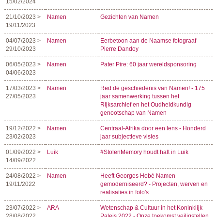
15/02/2024
21/10/2023 >
Namen
Gezichten van Namen
19/11/2023
04/07/2023 >
Namen
Eerbetoon aan de Naamse fotograaf
29/10/2023
Pierre Dandoy
06/05/2023 >
Namen
Pater Pire: 60 jaar wereldsponsoring
04/06/2023
17/03/2023 >
Namen
Red de geschiedenis van Namen! - 175
27/05/2023
jaar samenwerking tussen het
Rijksarchief en het Oudheidkundig
genootschap van Namen
19/12/2022 >
Namen
Centraal-Afrika door een lens - Honderd
23/02/2023
jaar subjectieve visies
01/09/2022 >
Luik
#StolenMemory houdt halt in Luik
14/09/2022
24/08/2022 >
Namen
Heeft Georges Hobé Namen
19/11/2022
gemoderniseerd? - Projecten, werven en
realisaties in foto's
23/07/2022 >
ARA
Wetenschap & Cultuur in het Koninklijk
28/08/2022
Paleis 2022 - Onze toekomst veiligstellen