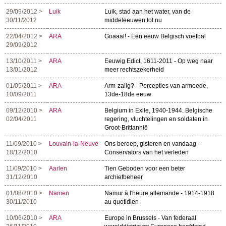
29/09/2012 >
Luik
Luik, stad aan het water, van de
30/11/2012
middeleeuwen tot nu
22/04/2012 >
ARA
Goaaal! - Een eeuw Belgisch voetbal
29/09/2012
13/10/2011 >
ARA
Eeuwig Edict, 1611-2011 - Op weg naar
13/01/2012
meer rechtszekerheid
01/05/2011 >
ARA
Arm-zalig? - Percepties van armoede,
10/09/2011
13de-18de eeuw
09/12/2010 >
ARA
Belgium in Exile, 1940-1944. Belgische
02/04/2011
regering, vluchtelingen en soldaten in
Groot-Brittannië
11/09/2010 >
Louvain-la-Neuve
Ons beroep, gisteren en vandaag -
18/12/2010
Conservators van het verleden
11/09/2010 >
Aarlen
Tien Geboden voor een beter
31/12/2010
archiefbeheer
01/08/2010 >
Namen
Namur à l'heure allemande - 1914-1918
30/11/2010
au quotidien
10/06/2010 >
ARA
Europe in Brussels - Van federaal