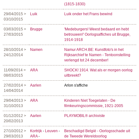
(1815-1830)
29/04/2015 >
Luik
Luik onder het Frans bewind
03/10/2015
03/03/2015 >
Brugge
'Medeburgers! Weest bedaard en hebt
27/03/2015
betrouwen!' Oorlogsaffiches uit Brugge,
1914-1918
28/10/2014 >
Namen
Namur ARCH.BE: Kunstfoto's in het
24/12/2014
Rijksarchief te Namen - Tentoonstelling
verlengd tot 24 december!
11/09/2014 >
ARA
SHOCK! 1914. Wat als er morgen oorlog
08/03/2015
uitbreekt?
27/02/2014 >
Aarlen
Arlon s'affiche
14/04/2014
29/04/2013 >
ARA
Kinderen Niet Toegelaten - De
31/10/2013
filmkeuringscommissie, 1921-2005
01/12/2012 >
Aarlen
PLAYMOBIL® archiviste
20/02/2013
27/10/2012 >
Kortrijk
-
Leuven
-
Beschadigd België - Oorlogsschade uit
29/03/2013
ARA
-
de Tweede Wereldoorlog