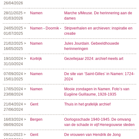
26/04/2026
28/11/2025 >
Namen
Marche s/Meuse. De herinnering aan de
01/03/2026
dames
24/05/2025 >
Namen
-
Doornik
-
Stripverhalen en archieven: inspiratie en
01/07/2025
creatie
21/02/2025 >
Namen
Jules Jourdain. Gebeeldhouwde
16/05/2025
herinneringen
19/10/2024 >
Kortrijk
Gezellejaar 2024: archief meets art
31/10/2024
07/09/2024 >
Namen
De site van ‘Saint-Gilles’ in Namen: 1724-
15/01/2025
2024
17/05/2024 >
Namen
Mooie zondagen in Namen. Foto’s van
23/08/2024
Eugène Guillaume, 1928-1935
21/04/2024 >
Gent
Thuis in het grafelijk archief
27/06/2024
16/03/2024 >
Bergen
Oorlogsschade 1940-1945. De omvang
08/09/2024
van de schade in vijf Henegouwse steden
09/11/2023 >
Gent
De vrouwen van Hendrik de Jong