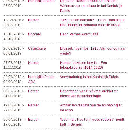
23/07/2019 >
Koninklijk Paleis
De maan: tussen droom en realiteit -
25/08/2019
Wetenschap en cultuur in het Koninklijk
Paleis
11/12/2018 >
Namen
“Het ei of de dakpan?” - Pater Dominique
30/03/2019
Pire, Nobelprijswinnaar voor de Vrede
16/10/2018 >
Doornik
Henri Vernes wordt 100!
16/10/2018
26/09/2018 >
CegeSoma
Brussel, november 1918. Van oorlog naar
06/01/2019
vrede?
27/07/2018 >
Namen
Namen bezet en bevrijd - Een
11/11/2018
fotogetuigenis (1914-1920)
22/07/2018 >
Koninklijk Paleis
-
Verwondering in het Koninklijk Paleis
02/09/2018
ARA
-
03/07/2018 >
Bergen
Het erfgoed van Chièvres: archief ten
31/08/2018
dienst van de archeologie
19/05/2018 >
Namen
Archief ten dienste van de archeologie:
27/05/2018
de expo
26/04/2018 >
Bergen
'Ieder huis heeft zijn geschiedenis' houdt
17/06/2018
halt in Bergen