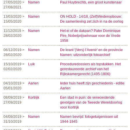
27/05/2020 >
Namen
Paul Huybrechts, een groot kunstenaar
27/08/2021
13/03/2020 >
Namen
ON HOLD - 14/18, (Zelf)Wederopbouw:
15/05/2020
De samenleving zet zich in na de oorlog
11/12/2019 >
Namen
Het ei of de dakpan? Pater Dominique
28/02/2020
Pire, Nobelprijswinnaar voor de Vrede
1958
06/12/2019 >
Namen
De krant '(Vers) l’Avenir' en de provincie
28/02/2020
Namen: uitzonderlijk fotoarchief
15/10/2019 >
Luik
Proceduredossiers als topstukken. Het
02/02/2020
gerestaureerde archief van het
Rijkskamergerecht (1495-1806)
04/10/2019 >
Aarlen
Ieder huis heeft zijn geschiedenis - editie
05/01/2020
Aarlen
08/09/2019 >
Kortrijk
Een stad in puin: de verwoestende
27/09/2019
gevolgen van de Tweede Wereldoorlog
voor Kortrijk
04/09/2019 >
Namen
Namen bevrijd: fotogetuigenissen uit
31/10/2019
1944-1945