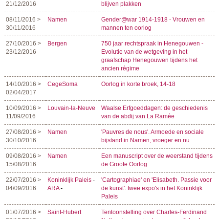
21/12/2016
blijven plakken
08/11/2016 >
Namen
Gender@war 1914-1918 - Vrouwen en
30/11/2016
mannen ten oorlog
27/10/2016 >
Bergen
750 jaar rechtspraak in Henegouwen -
23/12/2016
Evolutie van de wetgeving in het
graafschap Henegouwen tijdens het
ancien régime
14/10/2016 >
CegeSoma
Oorlog in korte broek, 14-18
02/04/2017
10/09/2016 >
Louvain-la-Neuve
Waalse Erfgoeddagen: de geschiedenis
11/09/2016
van de abdij van La Ramée
27/08/2016 >
Namen
'Pauvres de nous'. Armoede en sociale
30/10/2016
bijstand in Namen, vroeger en nu
09/08/2016 >
Namen
Een manuscript over de weerstand tijdens
15/08/2016
de Groote Oorlog
22/07/2016 >
Koninklijk Paleis
-
'Cartographiae' en 'Elisabeth. Passie voor
04/09/2016
ARA
-
de kunst': twee expo's in het Koninklijk
Paleis
01/07/2016 >
Saint-Hubert
Tentoonstelling over Charles-Ferdinand