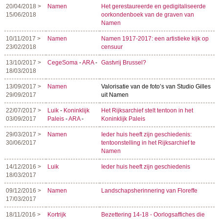
20/04/2018 >
Namen
Het gerestaureerde en gedigitaliseerde
15/06/2018
oorkondenboek van de graven van
Namen
10/11/2017 >
Namen
Namen 1917-2017: een artistieke kijk op
23/02/2018
censuur
13/10/2017 >
CegeSoma
-
ARA
-
Gastvrij Brussel?
18/03/2018
13/09/2017 >
Namen
Valorisatie van de foto’s van Studio Gilles
29/09/2017
uit Namen
22/07/2017 >
Luik
-
Koninklijk
Het Rijksarchief stelt tentoon in het
03/09/2017
Paleis
-
ARA
-
Koninklijk Paleis
29/03/2017 >
Namen
Ieder huis heeft zijn geschiedenis:
30/06/2017
tentoonstelling in het Rijksarchief te
Namen
14/12/2016 >
Luik
Ieder huis heeft zijn geschiedenis
18/03/2017
09/12/2016 >
Namen
Landschapsherinnering van Floreffe
17/03/2017
18/11/2016 >
Kortrijk
Bezettering 14-18 - Oorlogsaffiches die