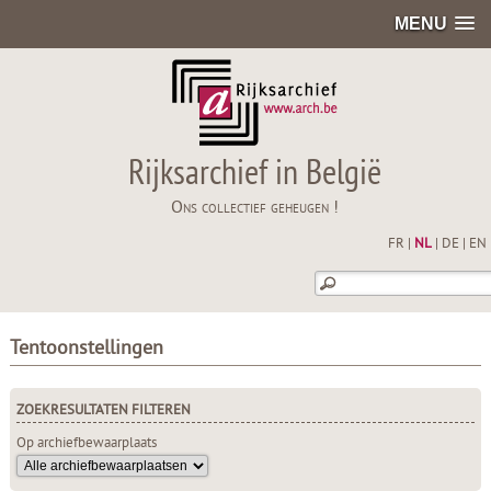
MENU
Rijksarchief in België
Ons collectief geheugen !
FR
|
NL
|
DE
|
EN
Tentoonstellingen
ZOEKRESULTATEN FILTEREN
Op archiefbewaarplaats