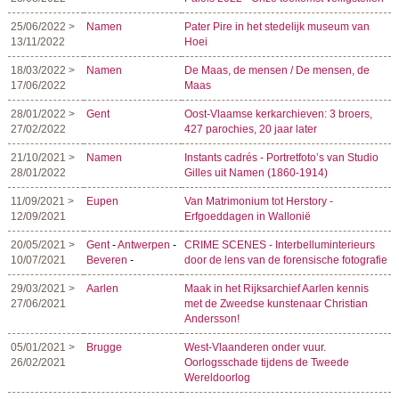
25/06/2022 >
Namen
Pater Pire in het stedelijk museum van
13/11/2022
Hoei
18/03/2022 >
Namen
De Maas, de mensen / De mensen, de
17/06/2022
Maas
28/01/2022 >
Gent
Oost-Vlaamse kerkarchieven: 3 broers,
27/02/2022
427 parochies, 20 jaar later
21/10/2021 >
Namen
Instants cadrés - Portretfoto’s van Studio
28/01/2022
Gilles uit Namen (1860-1914)
11/09/2021 >
Eupen
Van Matrimonium tot Herstory -
12/09/2021
Erfgoeddagen in Wallonië
20/05/2021 >
Gent
-
Antwerpen
-
CRIME SCENES - Interbelluminterieurs
10/07/2021
Beveren
-
door de lens van de forensische fotografie
29/03/2021 >
Aarlen
Maak in het Rijksarchief Aarlen kennis
27/06/2021
met de Zweedse kunstenaar Christian
Andersson!
05/01/2021 >
Brugge
West-Vlaanderen onder vuur.
26/02/2021
Oorlogsschade tijdens de Tweede
Wereldoorlog