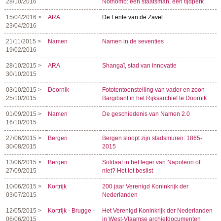
28/10/2016
Nothomb: een staatsman, een tijdperk
15/04/2016 >
ARA
De Lente van de Zavel
23/04/2016
21/11/2015 >
Namen
Namen in de seventies
19/02/2016
28/10/2015 >
ARA
Shangaï, stad van innovatie
30/10/2015
03/10/2015 >
Doornik
Fototentoonstelling van vader en zoon
25/10/2015
Bargibant in het Rijksarchief te Doornik
01/09/2015 >
Namen
De geschiedenis van Namen 2.0
16/10/2015
27/06/2015 >
Bergen
Bergen sloopt zijn stadsmuren: 1865-
30/08/2015
2015
13/06/2015 >
Bergen
Soldaat in het leger van Napoleon of
27/09/2015
niet? Het lot beslist
10/06/2015 >
Kortrijk
200 jaar Verenigd Koninkrijk der
03/07/2015
Nederlanden
12/05/2015 >
Kortrijk
-
Brugge
-
Het Verenigd Koninkrijk der Nederlanden
06/06/2015
in West-Vlaamse archiefdocumenten