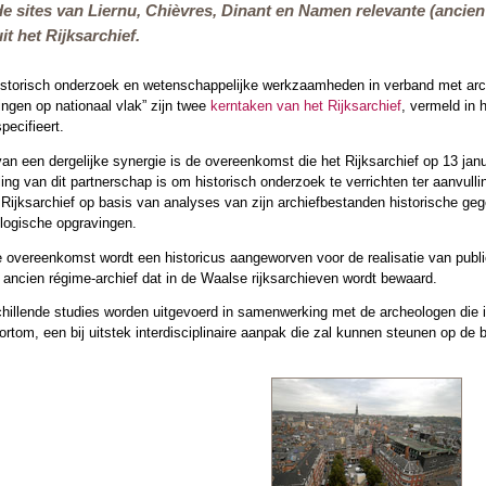
p de sites van Liernu, Chièvres, Dinant en Namen relevante (anci
it het Rijksarchief.
historisch onderzoek en wetenschappelijke werkzaamheden in verband met ar
ngen op nationaal vlak” zijn twee
kerntaken van het Rijksarchief
, vermeld in 
pecifieert.
an een dergelijke synergie is de overeenkomst die het Rijksarchief op 13 jan
ling van dit partnerschap is om historisch onderzoek te verrichten ter aanvulli
 Rijksarchief op basis van analyses van zijn archiefbestanden historische 
logische opgravingen.
e overeenkomst wordt een historicus aangeworven voor de realisatie van publi
 ancien régime-archief dat in de Waalse rijksarchieven wordt bewaard.
chillende studies worden uitgevoerd in samenwerking met de archeologen die
ortom, een bij uitstek interdisciplinaire aanpak die zal kunnen steunen op de