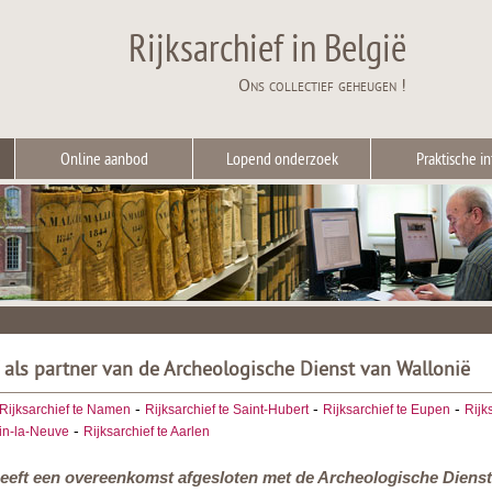
Rijksarchief in België
Ons collectief geheugen !
Online aanbod
Lopend onderzoek
Praktische in
f als partner van de Archeologische Dienst van Wallonië
-
-
-
Rijksarchief te Namen
Rijksarchief te Saint-Hubert
Rijksarchief te Eupen
Rijk
-
ain-la-Neuve
Rijksarchief te Aarlen
heeft een overeenkomst afgesloten met de Archeologische Dienst