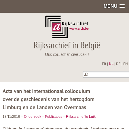
MENU
Rijksarchief in België
Ons collectief geheugen !
FR
|
NL
|
DE
|
EN
Acta van het internationaal colloquium
over de geschiedenis van het hertogdom
Limburg en de Landen van Overmaas
-
-
-
13/11/2019
Onderzoek
Publicaties
Rijksarchief te Luik
Tijdens het ancien régime was de provincie Limburg een van