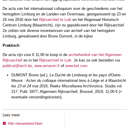
De acta van het internationaal colloquium over de geschiedenis van het
hertogdom Limburg en de Landen van Overmaas, georganiseerd op 23 en
24 mei 2016 door het
Rijksarchief te Luik
en het Regionaal Historisch
Centrum Limburg (Maastricht), zijn nu gepubliceerd door het Rijksarchief.
Ze zetten ook diverse inventarissen van archief van het hertogdom
Limburg, gerealiseerd door Bruno Dumont, in de kijker.
Praktisch
De acta zijn voor € 11,00 te koop in de
archiefwinkel van het Algemeen
Rijksarchief
en in het
Rijksarchief te Luik
. Je kan ze ook bestellen via
publicat@arch.be
,
www.amazon.fr
of
www.bol.com
.
DUMONT Bruno (ed.),
Le Duché de Limbourg et les pays d'Outre-
Meuse : Actes du colloque international tenu à Liège et à Maastricht
les 23 et 24 mai 2016
, Reeks Miscellanea Archivistica. Studia vol.
217, Publ. 5977, Algemeen Rijksarchief, Brussel, 2019, 11,00 € (+
eventuele verzendingskosten).
Lees meer
Alle nieuwsberichten