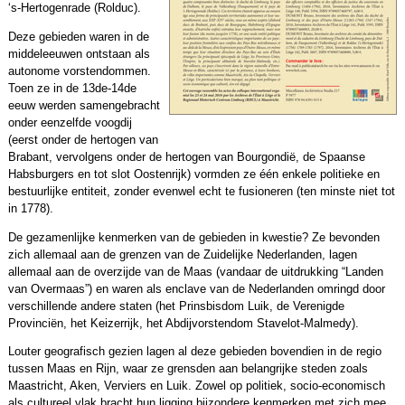
‘s-Hertogenrade (Rolduc).
Deze gebieden waren in de
middeleeuwen ontstaan als
autonome vorstendommen.
Toen ze in de 13de-14de
eeuw werden samengebracht
onder eenzelfde voogdij
(eerst onder de hertogen van
Brabant, vervolgens onder de hertogen van Bourgondië, de Spaanse
Habsburgers en tot slot Oostenrijk) vormden ze één enkele politieke en
bestuurlijke entiteit, zonder evenwel echt te fusioneren (ten minste niet tot
in 1778).
De gezamenlijke kenmerken van de gebieden in kwestie? Ze bevonden
zich allemaal aan de grenzen van de Zuidelijke Nederlanden, lagen
allemaal aan de overzijde van de Maas (vandaar de uitdrukking “Landen
van Overmaas”) en waren als enclave van de Nederlanden omringd door
verschillende andere staten (het Prinsbisdom Luik, de Verenigde
Provinciën, het Keizerrijk, het Abdijvorstendom Stavelot-Malmedy).
Louter geografisch gezien lagen al deze gebieden bovendien in de regio
tussen Maas en Rijn, waar ze grensden aan belangrijke steden zoals
Maastricht, Aken, Verviers en Luik. Zowel op politiek, socio-economisch
als cultureel vlak bracht hun ligging bijzondere kenmerken met zich mee.