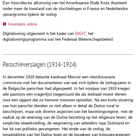
Een fotocollectie afkomstig van het Amerikaanse Rode Kruis illustreert
onder meer de toestand van de vluchtelingen in Franse en Nederlandse
opvangcentra tijdens de oorlog.
Inventaris online
Digitalisering uitgevoerd in het kader van
DIGIT
, het
digitaliseringsprogramma van het Federaal Wetenschapsbeleid.
Parochieverslagen (1914-1924)
In december 1918 belastte kardinaal Mercier een interdiocesane
commissie met het documenteren van wat zich tijdens de oorlogsjaren in
de Belgische parochies had afgespeeld. In het voorjaar van 1919 kregen
alle pastoors een vragenlijst toegestuurd die als leidraad moest dienen
voor een rapport dat ze hierover moesten opstellen. Na een korte situering
van hun parochie dienden ze niet alleen in detail de Duitse inval te
beschrijven, maar ook diverse aspecten van het bezettingsregime, met de
nadruk op de weerslag van de Duitse bezetting op het religieuze leven, de
verplichte tewerkstelling, de wegvoering van arbeiders naar Duitsland en
het lot van politieke gevangenen. Het einde van de oorlog, de
terugtrekking van het Duitse leger en de terugkeer van krijgsgevangenen