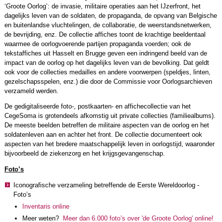
‘Groote Oorlog’: de invasie, militaire operaties aan het IJzerfront, het
dagelijks leven van de soldaten, de propaganda, de opvang van Belgische
en buitenlandse vluchtelingen, de collaboratie, de weerstandsnetwerken,
de bevrijding, enz. De collectie affiches toont de krachtige beeldentaal
waarmee de oorlogvoerende partijen propaganda voerden; ook de
tekstaffiches uit Hasselt en Brugge geven een indringend beeld van de
impact van de oorlog op het dagelijks leven van de bevolking. Dat geldt
ook voor de collecties medailles en andere voorwerpen (speldjes, linten,
gezelschapsspelen, enz.) die door de Commissie voor Oorlogsarchieven
verzameld werden.
De gedigitaliseerde foto-, postkaarten- en affichecollectie van het
CegeSoma is grotendeels afkomstig uit private collecties (familiealbums).
De meeste beelden betreffen de militaire aspecten van de oorlog en het
soldatenleven aan en achter het front. De collectie documenteert ook
aspecten van het bredere maatschappelijk leven in oorlogstijd, waaronder
bijvoorbeeld de ziekenzorg en het krijgsgevangenschap.
Foto’s
Iconografische verzameling betreffende de Eerste Wereldoorlog -
Foto’s
Inventaris online
Meer weten?
Meer dan 6.000 foto’s over 'de Groote Oorlog' online!