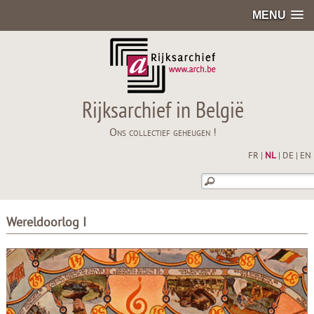
MENU
Rijksarchief in België
Ons collectief geheugen !
FR
|
NL
|
DE
|
EN
Wereldoorlog I