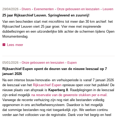
-
-
-
-
29/04/2026
Divers
Evenementen
Onze gebouwen en leeszalen
Leuven
25 jaar Rijksarchief Leuven. Springlevend en zuurvrij!
Van een bescheiden start met microfilms tot meer dan 30 km archief: het
Rijksarchief Leuven viert 25 jaar groei. Vier mee met inspirerende
dubbellezingen en een uitzonderlijke blik achter de schermen tijdens Open
Monumentendag.
Lees meer
-
-
05/01/2026
Onze gebouwen en leeszalen
Eupen
Rijksarchief Eupen opent de deuren van de nieuwe leeszaal op 7
januari 2026
Na een intense bouw-/renovatie- en verhuisperiode is vanaf 7 januari 2026
de leeszaal van het
Rijksarchief Eupen
opnieuw open voor het publiek! De
nieuwe plaats van afspraak is
Kaperberg 8
. Raadplegingen in de leeszaal
zijn enkel mogelijk
na reservatie van de gewenste stukken per e-mail
.
Vanwege de recente verhuizing zijn nog niet alle bestanden volledig
opgenomen in ons archiefbeheersysteem. Daardoor is het mogelijk
dat sommige bestanden nog niet toegankelijk zijn. We werken continu
verder aan het voltooien van de registratie. Dank voor het begrip en heel