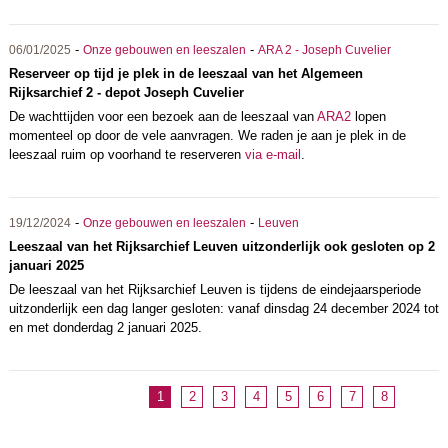
-
-
06/01/2025
Onze gebouwen en leeszalen
ARA 2 - Joseph Cuvelier
Reserveer op tijd je plek in de leeszaal van het Algemeen
Rijksarchief 2 - depot Joseph Cuvelier
De wachttijden voor een bezoek aan de leeszaal van
ARA2
lopen
momenteel op door de vele aanvragen. We raden je aan je plek in de
leeszaal ruim op voorhand te reserveren
via e-mail
.
-
-
19/12/2024
Onze gebouwen en leeszalen
Leuven
Leeszaal van het Rijksarchief Leuven uitzonderlijk ook gesloten op 2
januari 2025
De leeszaal van het Rijksarchief Leuven is tijdens de eindejaarsperiode
uitzonderlijk een dag langer gesloten: vanaf dinsdag 24 december 2024 tot
en met donderdag 2 januari 2025.
1
2
3
4
5
6
7
8