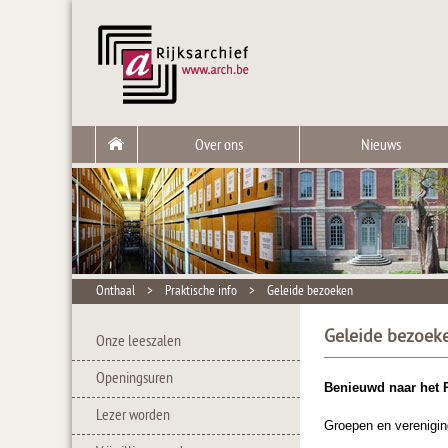
Over ons
Nieuws
Onthaal
>
Praktische info
>
Geleide bezoeken
Geleide bezoek
Onze leeszalen
Openingsuren
Benieuwd naar het R
Lezer worden
Groepen en verenigin