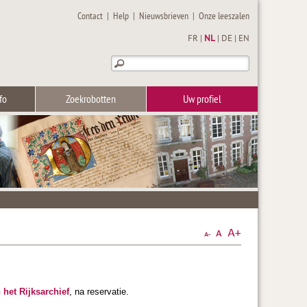
Contact
|
Help
|
Nieuwsbrieven
|
Onze leeszalen
FR
|
NL
|
DE
|
EN
fo
Zoekrobotten
Uw profiel
 het Rijksarchief
, na reservatie.