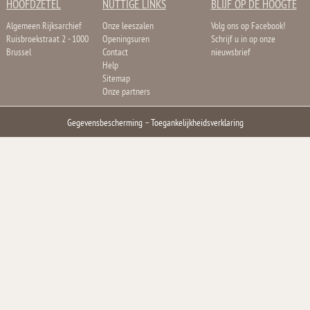
HOOFDZETEL
NUTTIGE LINKS
BLIJF OP DE HOOGTE
Algemeen Rijksarchief
Onze leeszalen
Volg ons op Facebook!
Ruisbroekstraat 2 - 1000
Openingsuren
Schrijf u in op onze
Brussel
Contact
nieuwsbrief
Help
Sitemap
Onze partners
Gegevensbescherming
–
Toegankelijkheidsverklaring