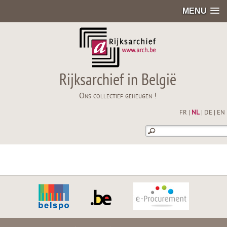
MENU
Rijksarchief in België
Ons collectief geheugen !
FR
|
NL
|
DE
|
EN