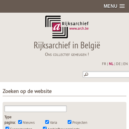
MENU
Rijksarchief in België
Ons collectief geheugen !
FR
|
NL
|
DE
|
EN
Zoeken op de website
Type
pagina:
Nieuws
Varia
Projecten