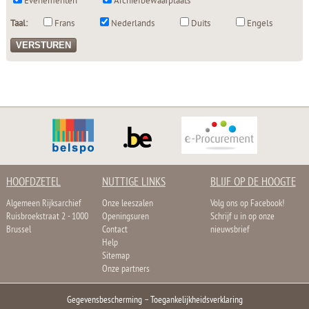
Evenementen
Archiefbewaarplaats
Taal:
Frans
Nederlands
Duits
Engels
HOOFDZETEL
NUTTIGE LINKS
BLIJF OP DE HOOGTE
Algemeen Rijksarchief
Onze leeszalen
Volg ons op Facebook!
Ruisbroekstraat 2 - 1000
Openingsuren
Schrijf u in op onze
Brussel
Contact
nieuwsbrief
Help
Sitemap
Onze partners
Gegevensbescherming
–
Toegankelijkheidsverklaring