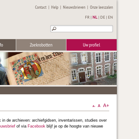
Contact
|
Help
|
Nieuwsbrieven
|
Onze leeszalen
FR
|
NL
|
DE
|
EN
fo
Zoekrobotten
Uw profiel
 in de archieven: archiefgidsen, inventarissen, studies over
euwsbrief
of via
Facebook
blijf je op de hoogte van nieuwe