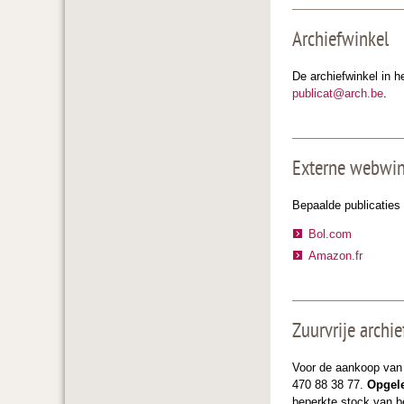
Archiefwinkel
De archiefwinkel in h
publicat@arch.be
.
Externe webwin
Bepaalde publicaties
Bol.com
Amazon.fr
Zuurvrije archi
Voor de aankoop va
470 88 38 77.
Opgele
beperkte stock van b