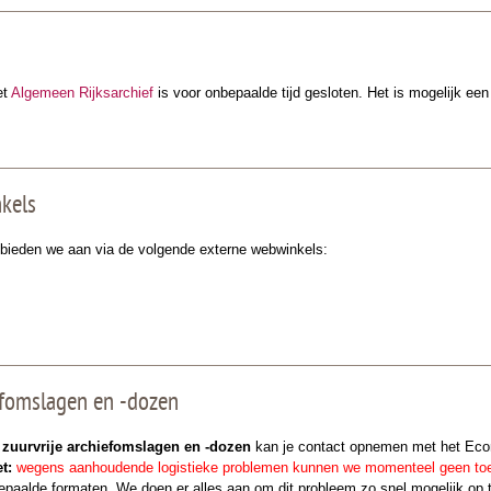
et
Algemeen Rijksarchief
is voor onbepaalde tijd gesloten. Het is mogelijk een
kels
 bieden we aan via de volgende externe webwinkels:
efomslagen en -dozen
n
zuurvrije archiefomslagen en -dozen
kan je contact opnemen met het Econ
t:
w
egens aanhoudende logistieke problemen kunnen we momenteel geen toe
epaalde formaten. We doen er alles aan om dit probleem zo snel mogelijk op 