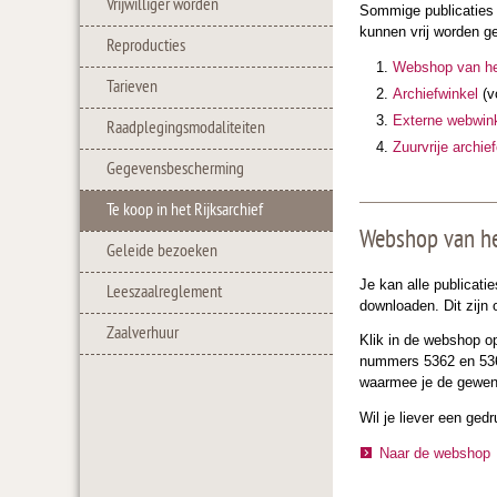
Vrijwilliger worden
Sommige publicaties z
kunnen vrij worden ge
Reproducties
Webshop van het
Tarieven
Archiefwinkel
(v
Externe webwin
Raadplegingsmodaliteiten
Zuurvrije archi
Gegevensbescherming
Te koop in het Rijksarchief
Webshop van he
Geleide bezoeken
Je kan alle publicati
Leeszaalreglement
downloaden. Dit zijn
Zaalverhuur
Klik in de webshop op
nummers 5362 en 5364 
waarmee je de gewens
Wil je liever een ged
Naar de webshop