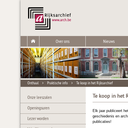
Over ons
Nieuws
Onthaal
>
Praktische info
>
Te koop in het Rijksarchief
Te koop in het R
Onze leeszalen
Openingsuren
Elk jaar publiceert h
geschiedenis en archi
Lezer worden
publicaties!