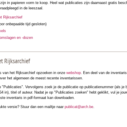
ijn in papieren vorm te koop. Heel wat publicaties zijn daarnaast gratis bes
raadpleegd in de leeszaal.
 Rijksarchief
oor onbepaalde tijd gesloten)
kels
efomslagen en -dozen
t Rijksarchief
es van het Rijksarchief opzoeken in onze
webshop
. Een deel van de inventaris
 over het algemeen de meest recente inventarissen.
 "Publicaties". Vervolgens zoek je de publicatie op publicatienummer (als je bi
in), titel of auteur. Nadat je op "Publicaties zoeken" hebt geklikt, vul je jou
te inventaris in pdf-formaat kan downloaden.
rukte versie? Stuur dan een mailtje naar
publicat@arch.be
.