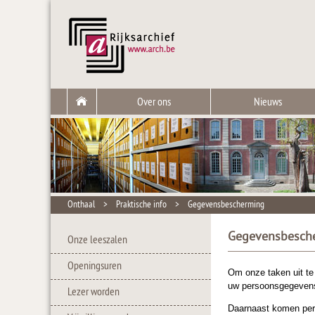
Over ons
Nieuws
Onthaal
>
Praktische info
>
Gegevensbescherming
Gegevensbesch
Onze leeszalen
Openingsuren
Om onze taken uit te
uw persoonsgegeven
Lezer worden
Daarnaast komen pers