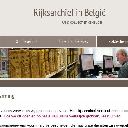
Rijksarchief in België
Ons collectief geheugen !
Online aanbod
Lopend onderzoek
Praktische in
erming
 voeren verwerken wij persoonsgegevens. Het Rijksarchief verbindt zich ertoe
s.
Hoe we dit doen en op basis van welke wettelijke gronden, leest u hier
.
oonsgegevens voor in archiefbescheiden die naar onze diensten zijn overgebr