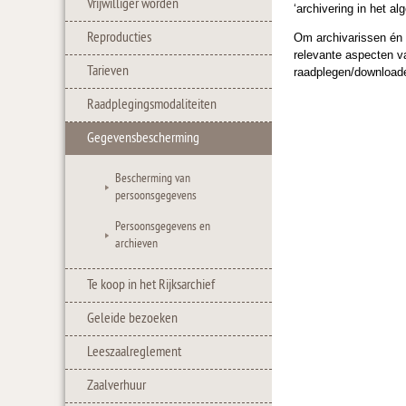
Vrijwilliger worden
‘archivering in het a
Reproducties
Om archivarissen én 
relevante aspecten va
Tarieven
raadplegen/download
Raadplegingsmodaliteiten
Gegevensbescherming
Bescherming van
persoonsgegevens
Persoonsgegevens en
archieven
Te koop in het Rijksarchief
Geleide bezoeken
Leeszaalreglement
Zaalverhuur