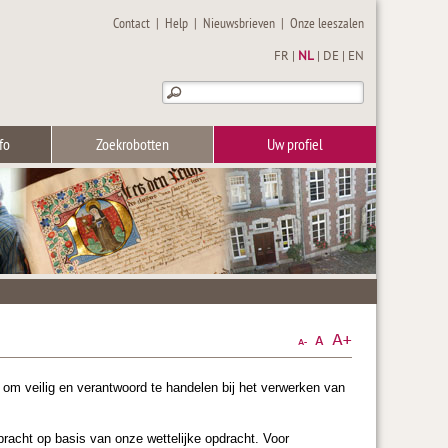
Contact
|
Help
|
Nieuwsbrieven
|
Onze leeszalen
FR
|
NL
|
DE
|
EN
fo
Zoekrobotten
Uw profiel
 om veilig en verantwoord te handelen bij het verwerken van
acht op basis van onze wettelijke opdracht. Voor