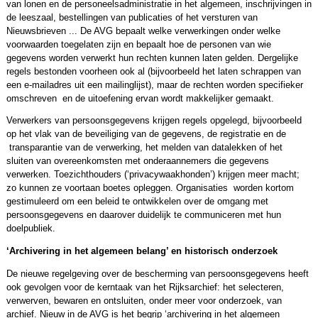
van lonen en de personeelsadministratie in het algemeen, inschrijvingen in
de leeszaal, bestellingen van publicaties of het versturen van
Nieuwsbrieven ... De AVG bepaalt welke verwerkingen onder welke
voorwaarden toegelaten zijn en bepaalt hoe de personen van wie
gegevens worden verwerkt hun rechten kunnen laten gelden. Dergelijke
regels bestonden voorheen ook al (bijvoorbeeld het laten schrappen van
een e-mailadres uit een mailinglijst), maar de rechten worden specifieker
omschreven en de uitoefening ervan wordt makkelijker gemaakt.
Verwerkers van persoonsgegevens krijgen regels opgelegd, bijvoorbeeld
op het vlak van de beveiliging van de gegevens, de registratie en de
transparantie van de verwerking, het melden van datalekken of het
sluiten van overeenkomsten met onderaannemers die gegevens
verwerken. Toezichthouders (‘privacywaakhonden’) krijgen meer macht;
zo kunnen ze voortaan boetes opleggen. Organisaties worden kortom
gestimuleerd om een beleid te ontwikkelen over de omgang met
persoonsgegevens en daarover duidelijk te communiceren met hun
doelpubliek.
‘Archivering in het algemeen belang’ en historisch onderzoek
De nieuwe regelgeving over de bescherming van persoonsgegevens heeft
ook gevolgen voor de kerntaak van het Rijksarchief: het selecteren,
verwerven, bewaren en ontsluiten, onder meer voor onderzoek, van
archief. Nieuw in de AVG is het begrip ‘archivering in het algemeen