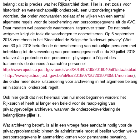
belang’; dat is precies wat het Rijksarchief doet. Hier is, net zoals voor
historisch en wetenschappelijk onderzoek, een uitzonderingsregime
voorzien, dat onder voorwaarden toelaat af te wijken van een aantal
algemene regels voor de bescherming van persoonsgegevens uit de AVG.
Daar moeten wel passende waarborgen tegenover staan. De nationale
wetgever krijgt de taak die waarborgen te concretiseren. Op 5 september
2018 verscheen in het Staatsblad de Belgische ‘kaderwet privacy’ (Wet
van 30 juli 2018 betreffende de bescherming van natuurlijke personen met
betrekking tot de verwerking van persoonsgegevens/Loi du 30 juillet 2018
relative à la protection des personnes physiques à l’égard des
traitements de données à caractère personnel -
http://www.ejustice.just.fgov.be/eli/wet/2018/07/30/2018040581/staatsblad
-
http://www.ejustice.just.fgov.be/eli/loi/2018/07/30/2018040581/moniteur
),
die onder meer deze uitzondering voor archivering in het algemeen belang
en historisch onderzoek regelt.
Ook hier geldt dat niet helemaal van nul moet begonnen worden: het
Rijksarchief heeft al langer een beleid voor de raadpleging van
privacygevoelige archieven, waarvan de onderzoeksverklaring de
belangrijkste pijler is.
Wat archivering betreft, is al in een vroege fase aandacht nodig voor de
privacyproblematiek: binnen de administratie moet al beslist worden welke
persoonsgegevens in aanmerking komen voor permanente bewaring,