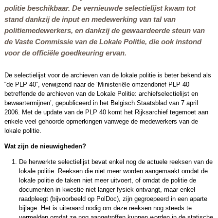
politie beschikbaar. De vernieuwde selectielijst kwam tot
stand dankzij de input en medewerking van tal van
politiemedewerkers, en dankzij de gewaardeerde steun van
de Vaste Commissie van de Lokale Politie, die ook instond
voor de officiële goedkeuring ervan.
De selectielijst voor de archieven van de lokale politie is beter bekend als
“de PLP 40”, verwijzend naar de ‘Ministeriële omzendbrief PLP 40
betreffende de archieven van de Lokale Politie: archiefselectielijst en
bewaartermijnen’, gepubliceerd in het Belgisch Staatsblad van 7 april
2006. Met de update van de PLP 40 komt het Rijksarchief tegemoet aan
enkele veel gehoorde opmerkingen vanwege de medewerkers van de
lokale politie.
Wat zijn de nieuwigheden?
De herwerkte selectielijst bevat enkel nog de actuele reeksen van de
lokale politie. Reeksen die niet meer worden aangemaakt omdat de
lokale politie de taken niet meer uitvoert, of omdat de politie de
documenten in kwestie niet langer fysiek ontvangt, maar enkel
raadpleegt (bijvoorbeeld op PolDoc), zijn gegroepeerd in een aparte
bijlage. Het is uiteraard nodig om deze reeksen nog steeds te
vermelden omdat ze nog aangetroffen kunnen worden in de statische