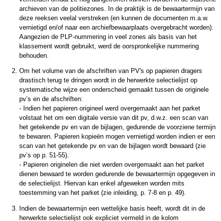
archieven van de politiezones. In de praktijk is de bewaartermijn van
deze reeksen veelal verstreken (en kunnen de documenten m.a.w.
vernietigd en/of naar een archiefbewaarplaats overgebracht worden).
Aangezien de PLP-nummering in veel zones als basis van het
klassement wordt gebruikt, werd de oorspronkelijke nummering
behouden.
Om het volume van de afschriften van PV's op papieren dragers
drastisch terug te dringen wordt in de herwerkte selectielijst op
systematische wijze een onderscheid gemaakt tussen de originele
pv’s en de afschriften:
- Indien het papieren origineel werd overgemaakt aan het parket
volstaat het om een digitale versie van dit pv, d.w.z. een scan van
het getekende pv en van de bijlagen, gedurende de voorziene termijn
te bewaren. Papieren kopieën mogen vernietigd worden indien er een
scan van het getekende pv en van de bijlagen wordt bewaard (zie
pv’s op p. 51-55).
- Papieren originelen die niet werden overgemaakt aan het parket
dienen bewaard te worden gedurende de bewaartermijn opgegeven in
de selectielijst. Hiervan kan enkel afgeweken worden mits
toestemming van het parket (zie inleiding, p. 7-8 en p. 49).
Indien de bewaartermijn een wettelijke basis heeft, wordt dit in de
herwerkte selectielijst ook expliciet vermeld in de kolom