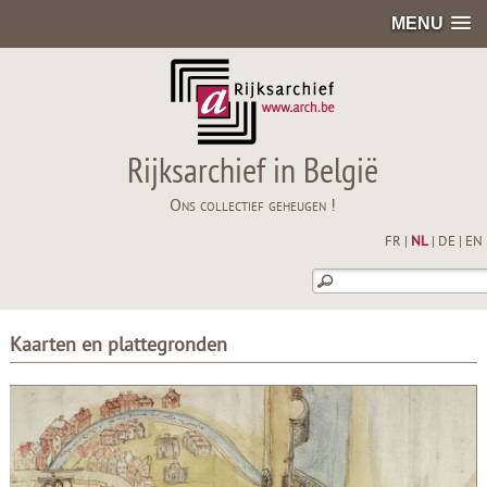
MENU
Rijksarchief in België
Ons collectief geheugen !
FR
|
NL
|
DE
|
EN
Kaarten en plattegronden