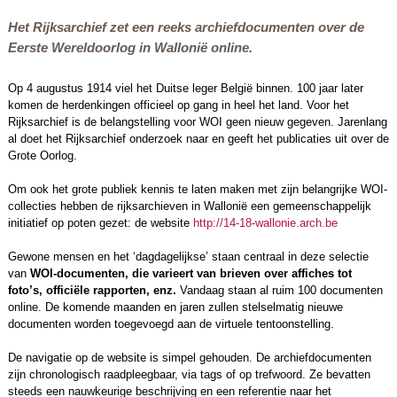
Het Rijksarchief zet een reeks archiefdocumenten over de
Eerste Wereldoorlog in Wallonië online.
Op 4 augustus 1914 viel het Duitse leger België binnen. 100 jaar later
komen de herdenkingen officieel op gang in heel het land. Voor het
Rijksarchief is de belangstelling voor WOI geen nieuw gegeven. Jarenlang
al doet het Rijksarchief onderzoek naar en geeft het publicaties uit over de
Grote Oorlog.
Om ook het grote publiek kennis te laten maken met zijn belangrijke WOI-
collecties hebben de rijksarchieven in Wallonië een gemeenschappelijk
initiatief op poten gezet: de website
http://14-18-wallonie.arch.be
Gewone mensen en het ‘dagdagelijkse’ staan centraal in deze selectie
van
WOI-documenten, die varieert van brieven over affiches tot
foto’s, officiële rapporten, enz.
Vandaag staan al ruim 100 documenten
online. De komende maanden en jaren zullen stelselmatig nieuwe
documenten worden toegevoegd aan de virtuele tentoonstelling.
De navigatie op de website is simpel gehouden. De archiefdocumenten
zijn chronologisch raadpleegbaar, via tags of op trefwoord. Ze bevatten
steeds een nauwkeurige beschrijving en een referentie naar het