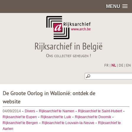
MENU
Rijksarchief in België
Ons collectief geheugen !
FR
|
NL
|
DE
|
EN
De Groote Oorlog in Wallonië: ontdek de
website
-
-
-
-
04/09/2014
Divers
Rijksarchief te Namen
Rijksarchief te Saint-Hubert
-
-
-
Rijksarchief te Eupen
Rijksarchief te Luik
Rijksarchief te Doornik
-
-
Rijksarchief te Bergen
Rijksarchief te Louvain-la-Neuve
Rijksarchief te
Aarlen