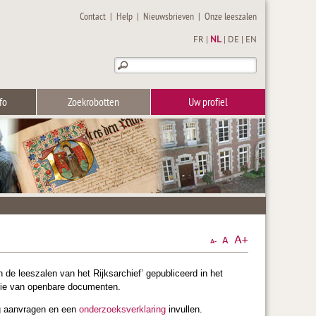
Contact
|
Help
|
Nieuwsbrieven
|
Onze leeszalen
FR
|
NL
|
DE
|
EN
fo
Zoekrobotten
Uw profiel
n de leeszalen van het Rijksarchief’ gepubliceerd in het
ctie van openbare documenten.
ng aanvragen en een
onderzoeksverklaring
invullen.