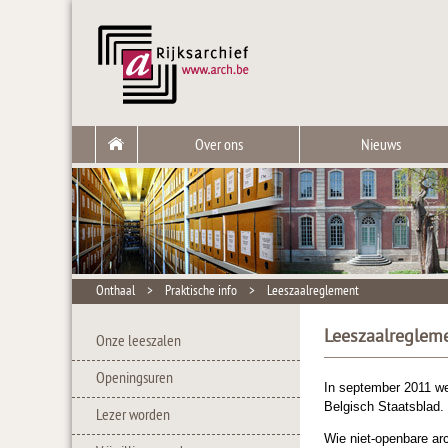
Over ons
Nieuws
Onthaal
>
Praktische info
>
Leeszaalreglement
Leeszaalreglem
Onze leeszalen
Openingsuren
In september 2011 wer
Belgisch Staatsblad.
Lezer worden
Wie niet-openbare ar