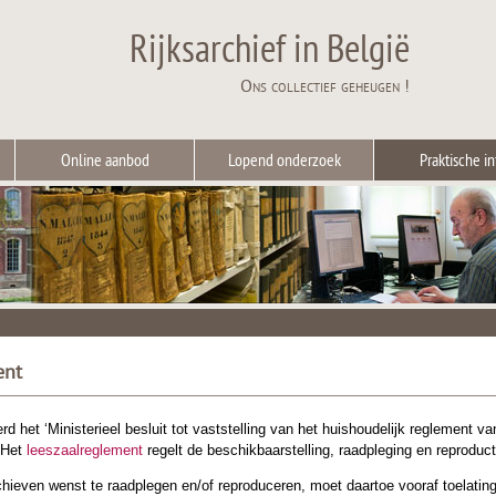
Rijksarchief in België
Ons collectief geheugen !
Online aanbod
Lopend onderzoek
Praktische in
ent
d het ‘Ministerieel besluit tot vaststelling van het huishoudelijk reglement va
 Het
leeszaalreglement
regelt de beschikbaarstelling, raadpleging en reprodu
chieven wenst te raadplegen en/of reproduceren, moet daartoe vooraf toelati