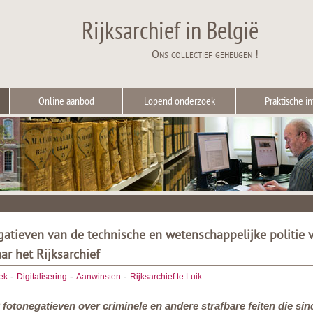
Rijksarchief in België
Ons collectief geheugen !
Online aanbod
Lopend onderzoek
Praktische in
atieven van de technische en wetenschappelijke politie 
ar het Rijksarchief
-
-
-
ek
Digitalisering
Aanwinsten
Rijksarchief te Luik
fotonegatieven over criminele en andere strafbare feiten die si