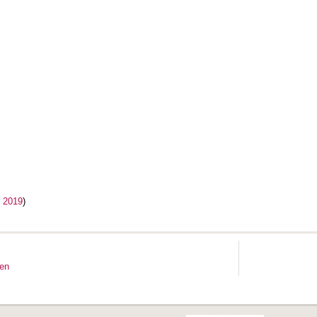
l 2019
)
ten