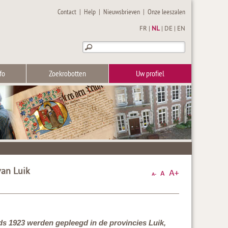
Contact
|
Help
|
Nieuwsbrieven
|
Onze leeszalen
FR
|
NL
|
DE
|
EN
fo
Zoekrobotten
Uw profiel
van Luik
nds 1923 werden gepleegd in de provincies Luik,