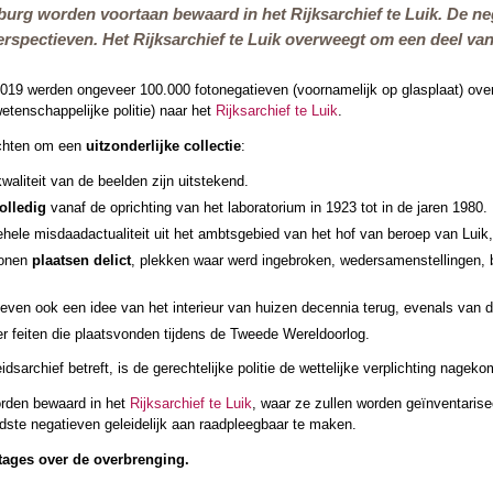
g worden voortaan bewaard in het Rijksarchief te Luik. De neg
spectieven. Het Rijksarchief te Luik overweegt om een deel van d
19 werden ongeveer 100.000 fotonegatieven (voornamelijk op glasplaat) overge
etenschappelijke politie) naar het
Rijksarchief te Luik
.
ichten om een
uitzonderlijke collectie
:
waliteit van de beelden zijn uitstekend.
olledig
vanaf de oprichting van het laboratorium in 1923 tot in de jaren 1980.
ehele misdaadactualiteit uit het ambtsgebied van het hof van beroep van Luik
tonen
plaatsen delict
, plekken waar werd ingebroken, wedersamenstellingen, b
even ook een idee van het interieur van huizen decennia terug, evenals van de
r feiten die plaatsvonden tijdens de Tweede Wereldoorlog.
dsarchief betreft, is de gerechtelijke politie de wettelijke verplichting nage
orden bewaard in het
Rijksarchief te Luik
, waar ze zullen worden geïnventarise
udste negatieven geleidelijk aan raadpleegbaar te maken.
rtages over de overbrenging.