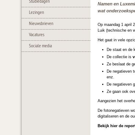
Studiedagen
Namen en Luxembur
wat onderzoeksper
Lezingen
Nieuwsbrieven
Op maandag 1 april 20
Luik (technische en w
Vacatures
Het gaat in vele opz
Sociale media
De staat en de k
De collectie is
v
Ze beslaat de g
De negatieven 
enz.
De negatieven g
Ze gaan ook ove
Aangezien het overhei
De fotonegatieven w
digitaliseren en de o
Bekijk hier de repo