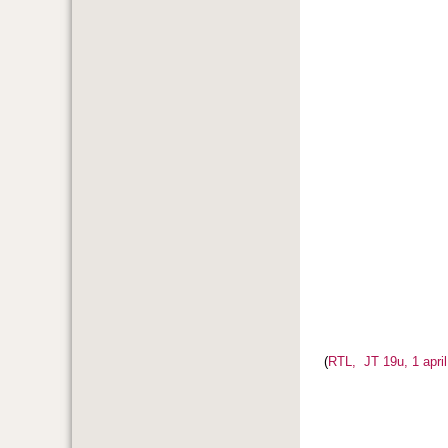
(
RTL, JT 19u, 1 apri