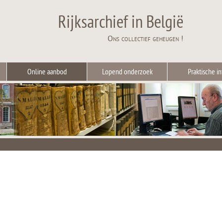
Rijksarchief in België
Ons collectief geheugen !
Online aanbod
Lopend onderzoek
Praktische in