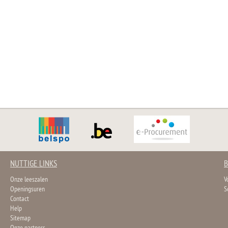
NUTTIGE LINKS
B
Onze leeszalen
V
Openingsuren
S
Contact
Help
Sitemap