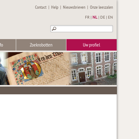
Contact
|
Help
|
Nieuwsbrieven
|
Onze leeszalen
FR
|
NL
|
DE
|
EN
fo
Zoekrobotten
Uw profiel