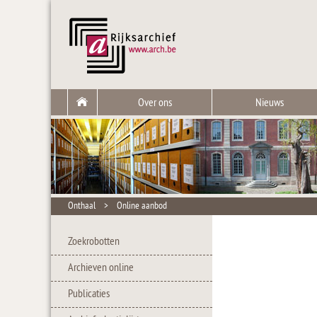
Over ons
Nieuws
Onthaal
>
Online aanbod
Zoekrobotten
Archieven online
Publicaties