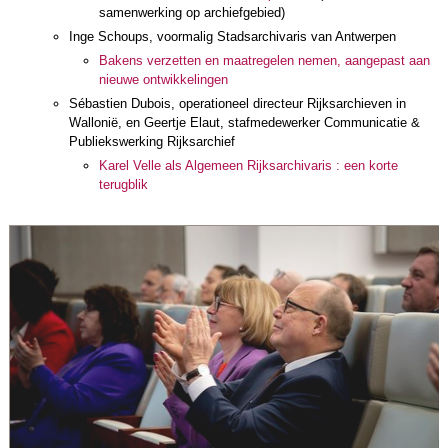
samenwerking op archiefgebied)
Inge Schoups, voormalig Stadsarchivaris van Antwerpen
Bakens verzetten en maatregelen nemen, aangepast aan
nieuwe ontwikkelingen
Sébastien Dubois, operationeel directeur Rijksarchieven in
Wallonië, en Geertje Elaut, stafmedewerker Communicatie &
Publiekswerking Rijksarchief
Karel Velle als Algemeen Rijksarchivaris : een korte
terugblik