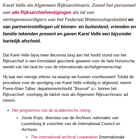
Karel Velle als Algemeen Rijksarchivaris. Zowel het personeel
van
alle Rijksarchiefvestigingen
als tal van
vertegenwoordigers van het Federaal Wetenschapsbeleid
en
van partnerinstellingen uit binnen- en buitenland, vrienden en
familie tekenden present en gaven Karel Velle een bijzonder
hartelijk afscheid.
Dat Karel Velle bijna twee decennia lang aan het hoofd stond van het
Rijksarchief is een formidabel geschenk geweest voor de hele historische
wereld van het land én voor de internationale archiefgemeenschap.
Hij laat een stevige erfenis na waarop we kunnen voortbouwen!
Totdat de
procedure voor de opvolging van Karel Velle volledig is afgerond, neemt
Pierre-Alain Tallier, departementshoofd "Brussel" a.i. binnen het
Rijksarchief, voorlopig de fakkel over als Algemeen Rijksarchivaris ad
interim.
Het programma van de academische zitting
Josée Kirps, directeur van de
Archives nationales
van
Luxemburg & voorzitter van de
International Council on
Archives
The international archival cooperation
(Internationale