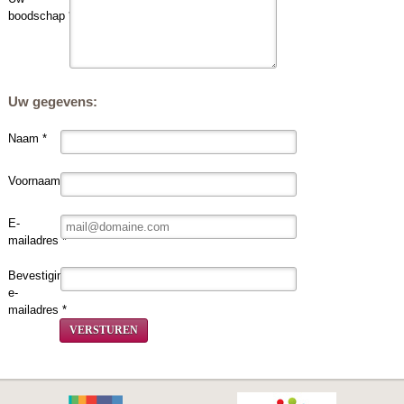
boodschap *
Uw gegevens:
Naam *
Voornaam *
E-
mailadres *
Bevestiging
e-
mailadres *