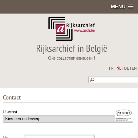
MENU
Rijksarchief in België
Ons collectief geheugen !
FR
|
NL
|
DE
|
EN
Contact
U wenst
Uw