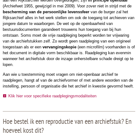
aan een Rijksarchief werden overgedragen, zijn
in principe openbaar
(Archiefwet 1955, gewijzigd in mei 2009). Voor zover niet in strijd met de
bescherming van de persoonlijke levenssfeer
van de burger zal het
Rijksarchief alles in het werk stellen om ook de toegang tot archieven van
jongere datum te waarborgen. De wet op de openbaarheid van
bestuursdocumenten garandeert trouwens hun toegang van bij hun
ontstaan. Soms moet de vrije raadpleging beperkt worden ter vrijwaring
van de archiefstukken zelf. Zo wordt geen raadpleging van een origineel
toegestaan als er een
vervangingskopie
(een microfilm) voorhanden is of
het document in digitale vorm beschikbaar is. Raadpleging kan evenmin
wanneer het archiefstuk door de inzage onherstelbare schade dreigt op te
lopen.
Aan wie u toestemming moet vragen om niet-openbaar archief te
raadplegen, hangt af van de archiefvormer of met andere woorden van de
instelling, persoon of organisatie die het archief in kwestie gevormd heeft.
Klik hier voor specifieke raadplegingsmodaliteiten
Hoe bestel ik een reproductie van een archiefstuk? En
hoeveel kost dit?