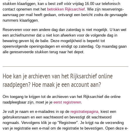
stukken klaarliggen, kan u best zelf vóór vrijdag 16.00 uur telefonisch
contact opnemen met het
betrokken Rijksarchief
. Wie zijn reser­verings­
aanvraag per mail heeft gedaan, ontvangt een bericht zodra de gevraagde
nummers klaarliggen.
Reserveren voor een andere dag dan zaterdag is niet mogelijk. U kan wel
een archiefnummer dat u niet kon afwer­ken voor de volgende dag in
bewaring geven bij de balie. Deze mogelijkheid is beperkt tot
opeenvolgende openings­dagen en eindigt op zaterdag. Op maandag gaan
alle gereserveerde stukken terug naar het depot.
Hoe kan je archieven van het Rijksarchief online
raadplegen? Hoe maak je een account aan?
Om toegang te krijgen tot de archieven van het Rijksarchief die online
raadpleegbaar zijn, moet je je
eerst registreren
.
Je vult je naam en e-mailadres in op de
registratiepagina,
kiest een
gebruikersnaam en een wachtwoord en bevestigt dit wachtwoord
nogmaals. Vervolgens klik je op "Registreer". Je krijgt na de verzending
van je registratie een e-mail om de registratie te bevestigen. Open deze e-