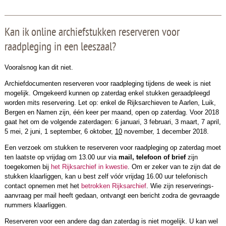
Kan ik online archiefstukken reserveren voor
raadpleging in een leeszaal?
Vooralsnog kan dit niet.
Archiefdocumenten reserveren voor raadpleging tijdens de week is niet
mogelijk. Omgekeerd kunnen op zaterdag enkel stukken geraadpleegd
worden mits reservering. Let op: enkel de Rijksarchieven te Aarlen, Luik,
Bergen en Namen zijn, één keer per maand, open op zaterdag. Voor 2018
gaat het om de volgende zaterdagen: 6 januari, 3 februari, 3 maart, 7 april,
5 mei, 2 juni, 1
september, 6 oktober,
10
november, 1 december 2018.
Een verzoek om stukken te reserveren voor raadpleging op zaterdag moet
ten laatste op vrijdag om 13.00 uur via
mail, telefoon of brief
zijn
toegekomen bij
het Rijksarchief in kwestie
. Om er zeker van te zijn dat de
stukken klaarliggen, kan u best zelf vóór vrijdag 16.00 uur telefonisch
contact opnemen met het
betrokken Rijksarchief
. Wie zijn reser­verings­
aanvraag per mail heeft gedaan, ontvangt een bericht zodra de gevraagde
nummers klaarliggen.
Reserveren voor een andere dag dan zaterdag is niet mogelijk. U kan wel