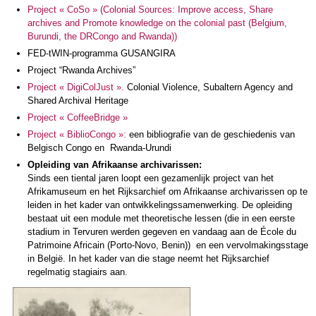
Project
«
CoSo
»
(Colonial Sources: Improve access, Share
archives and Promote knowledge on the colonial past (Belgium,
Burundi, the DRCongo and Rwanda))
FED-tWIN-programma GUSANGIRA
Project “Rwanda Archives”
Project « DigiColJust ».
Colonial Violence, Subaltern Agency and
Shared Archival Heritage
Project « CoffeeBridge »
Project « BiblioCongo »
:
een bibliografie van de geschiedenis van
Belgisch Congo en Rwanda-Urundi
Opleiding van Afrikaanse archivarissen:
Sinds een tiental jaren loopt een gezamenlijk project van het
Afrikamuseum en het Rijksarchief om Afrikaanse archivarissen op te
leiden in het kader van ontwikkelingssamenwerking. De opleiding
bestaat uit een module met theoretische lessen (die in een eerste
stadium in Tervuren werden gegeven en vandaag aan de École du
Patrimoine Africain (Porto-Novo, Benin)) en een vervolmakingsstage
in België. In het kader van die stage neemt het Rijksarchief
regelmatig stagiairs aan.