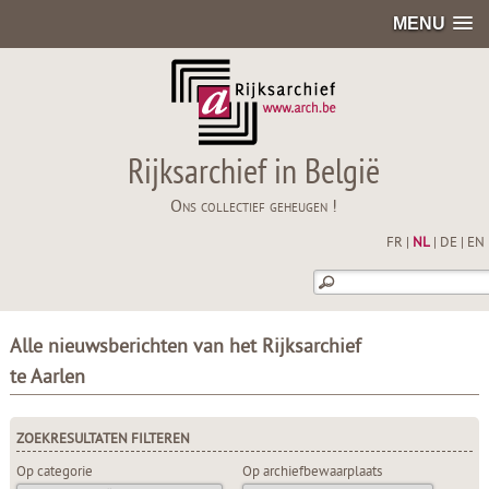
MENU
Rijksarchief in België
Ons collectief geheugen !
FR
|
NL
|
DE
|
EN
Alle nieuwsberichten van het Rijksarchief
te Aarlen
ZOEKRESULTATEN FILTEREN
Op categorie
Op archiefbewaarplaats