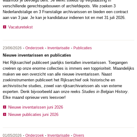
waarvoor je bevoegd bent. Je werkt steeds op verplaatsing in
verschillende gerechtsgebouwen of archiefdepots. We zoeken 3
Nederlandstalige en 3 Franstalige archivarissen en bieden een contract
aan van 3 jaar. Je kan je kandidatuur indienen tot en met 31 juli 2026.
Vacaturetekst
-
-
-
23/06/2026
Onderzoek
Inventarisatie
Publicaties
Nieuwe inventarissen en publicaties
Het Rijksarchief publiceert jaarlijks tientallen inventarissen. Toegangen
creëren op onze enorme collecties is immers een topprioriteit. Maandelijks
maken we een overzicht van alle nieuwe inventarissen. Naast
zoekinstrumenten publiceert het Rijksarchief ook historische en
archivistische studies, zowel van rijksarchivarissen als van externe
experten. Denk bijvoorbeeld aan onze reeks
Studies in Belgian History
.
Elke maand opnieuw vers leesvoer!
Nieuwe inventarissen juni 2026
Nieuwe publicaties juni 2026
-
-
-
01/05/2026
Onderzoek
Inventarisatie
Divers