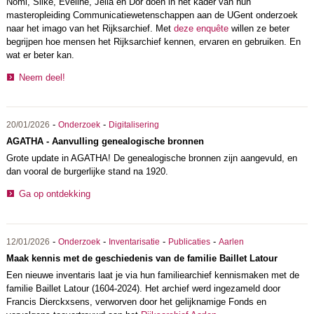
Nomi, Silke, Eveline, Jella en Dor doen in het kader van hun
masteropleiding Communicatiewetenschappen aan de UGent onderzoek
naar het imago van het Rijksarchief. Met
deze enquête
willen ze beter
begrijpen hoe mensen het Rijksarchief kennen, ervaren en gebruiken. En
wat er beter kan.
Neem deel!
-
-
20/01/2026
Onderzoek
Digitalisering
AGATHA - Aanvulling genealogische bronnen
Grote update in AGATHA! De genealogische bronnen zijn aangevuld, en
dan vooral de burgerlijke stand na 1920.
Ga op ontdekking
-
-
-
-
12/01/2026
Onderzoek
Inventarisatie
Publicaties
Aarlen
Maak kennis met de geschiedenis van de familie Baillet Latour
Een nieuwe inventaris laat je via hun familiearchief kennismaken met de
familie Baillet Latour (1604-2024). Het archief werd ingezameld door
Francis Dierckxsens, verworven door het gelijknamige Fonds en