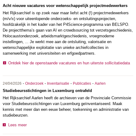
Acht nieuwe vacatures voor wetenschappelijk projectmedewerkers
Het Rijksarchief is op zoek naar maar liefst acht (!) projectmedewerkers
(m/v/x) voor uiteenlopende onderzoeks- en ontsluitingsprojecten,
hoofdzakelijk in het kader van het P4Science-programma van BELSPO.
De projectthema’s gaan van AI en crowdsourcing tot verzetsgeschiedenis,
Holocaustonderzoek, arbeidsmarktgeschiedenis, vroegmoderne
instellingen, ... Je werkt mee aan de ontsluiting, valorisatie en
wetenschappelijke exploitatie van unieke archiefcollecties in
samenwerking met universiteiten en erfgoedpartners.
Ontdek hier de openstaande vacatures en hun uiterste sollicitatiedata
-
-
-
-
24/04/2026
Onderzoek
Inventarisatie
Publicaties
Aarlen
Studiebeursstichtingen in Luxemburg ontrafeld
Het Rijksarchief Aarlen heeft de archieven van de Provinciale Commissie
voor Studiebeursstichtingen van Luxemburg geïnventariseerd. Maak
kennis met meer dan een eeuw beheer, toekenning en administratie van
studiebeurzen.
Lees meer