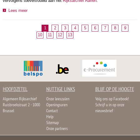
vervolgens toevertrouwd aan het
Rijksarchief Aarlen
.
Lees meer
1
2
3
4
5
6
7
8
9
10
11
12
13
HOOFDZETEL
NUTTIGE LINKS
BLIJF OP DE HOOGTE
Algemeen Rijksarchief
Onze leeszalen
Volg ons op Facebook!
Ruisbroekstraat 2 - 1000
Openingsuren
Schrijf u in op onze
Brussel
Contact
nieuwsbrief
Help
Sitemap
Onze partners