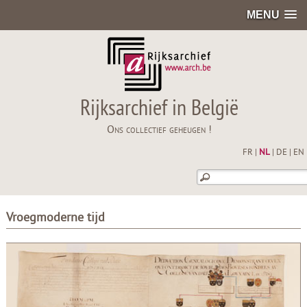
MENU
Rijksarchief in België
Ons collectief geheugen !
FR
|
NL
|
DE
|
EN
Vroegmoderne tijd