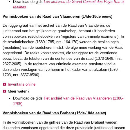
Download de gids
Les archives du Grand Conseil des Pays-Bas à
Malines
Vonnisboeken van de Raad van Vlaanderen (14de-18de eeuw)
De ruggengraat van het archief van de Raad van Vlaanderen, de
justitieraad van het gelijknamige graafschap, bestaat uit honderden
vonnisboeken, resolutieboeken en ‘registers van criminele examens’). In
de resolutieboeken (1580-1785, nrs. 164-170) werden de beslissingen
(resoluties) van de raadsheren m.b.t. de algemene werking van de Raad
opgetekend. De reeks vonnisboeken, die teruggaat tot de veertiende
eeuw, bevat de teksten van de sententies van de raad (1370-1649, nrs.
2327-2605). In de registers van criminele examens tenslotte vind je
duizenden verslagen van verhoren in het kader van strafzaken (1570-
1793, nrs. 8557-8596).
Inventaris online
Meer weten?
Download de gids
Het archief van de Raad van Vlaanderen (1386-
1795)
Vonnisboeken van de Raad van Brabant (15de-18de eeuw)
In de vonnisboeken van de griffies van de Raad van Brabant werden
duizenden vonnissen opgetekend die deze provinciale justitieraad tussen