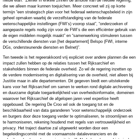
nieuw elan.” Ziehier in enkele zinnen de ambitie van de nieuwe regering,
die we alleen maar kunnen toejuichen. Meer concreet wil zij op korte
termijn “een strategisch plan voor het federaal wetenschapsbeleid in zijn
geheel opmaken waarbij de verzelfstandiging van de federale
wetenschappelijke instellingen (FWI’s) voorop staat”, “onderzoeken of
aangepaste regels nodig zijn voor de FWI’s die een efficiënter gebruik van
de eigen middelen mogelijk maakt” en “samenwerking stimuleren tussen
de verschillende diensten van [het departement] Belspo (FWI, interne
DGs, ondersteunende diensten en Belnet)”.
Ten tweede is het regeerakkoord vrij expliciet over andere plannen die een
impact zullen hebben op de relaties tussen het Rijksarchief en
stakeholders binnen de federale overheid. Zo wil de regering inzetten op
de verdere modernisering en digitalisering van de overheid, niet alleen bij
Justitie maar in alle departementen. Dit gegeven biedt een uitstekende
kans voor het Rijksarchief om samen te werken rond digitale archivering
en duurzame digitale toegankelijkheid van overheidsinformatie, domeinen
waarover het Rijksarchief de afgelopen jaren veel expertise heeft
opgebouwd. De regering De Croo wil ook de toegang tot en de
beschikbaarheid van data garanderen “voor wetenschappelijk onderzoek
en burgers door deze toegang verder te optimaliseren, te stroomlijnen en
te harmoniseren, rekening houdend met regels van vertrouwelijkheid en
privacy. Het traject daartoe zal uitgewerkt worden door een
begeleidingscomité met de voornaamste dataleveranciers en de