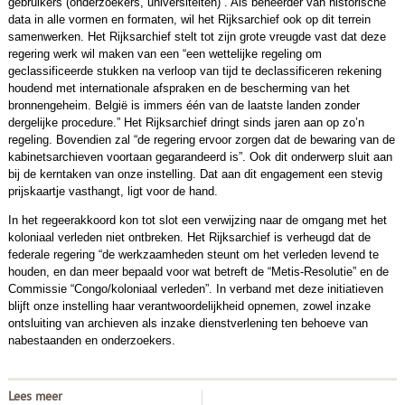
gebruikers (onderzoekers, universiteiten)”. Als beheerder van historische
data in alle vormen en formaten, wil het Rijksarchief ook op dit terrein
samenwerken. Het Rijksarchief stelt tot zijn grote vreugde vast dat deze
regering werk wil maken van een “een wettelijke regeling om
geclassificeerde stukken na verloop van tijd te declassificeren rekening
houdend met internationale afspraken en de bescherming van het
bronnengeheim. België is immers één van de laatste landen zonder
dergelijke procedure.” Het Rijksarchief dringt sinds jaren aan op zo’n
regeling. Bovendien zal “de regering ervoor zorgen dat de bewaring van de
kabinetsarchieven voortaan gegarandeerd is”. Ook dit onderwerp sluit aan
bij de kerntaken van onze instelling. Dat aan dit engagement een stevig
prijskaartje vasthangt, ligt voor de hand.
In het regeerakkoord kon tot slot een verwijzing naar de omgang met het
koloniaal verleden niet ontbreken. Het Rijksarchief is verheugd dat de
federale regering “de werkzaamheden steunt om het verleden levend te
houden, en dan meer bepaald voor wat betreft de “Metis-Resolutie” en de
Commissie “Congo/koloniaal verleden”. In verband met deze initiatieven
blijft onze instelling haar verantwoordelijkheid opnemen, zowel inzake
ontsluiting van archieven als inzake dienstverlening ten behoeve van
nabestaanden en onderzoekers.
Lees meer