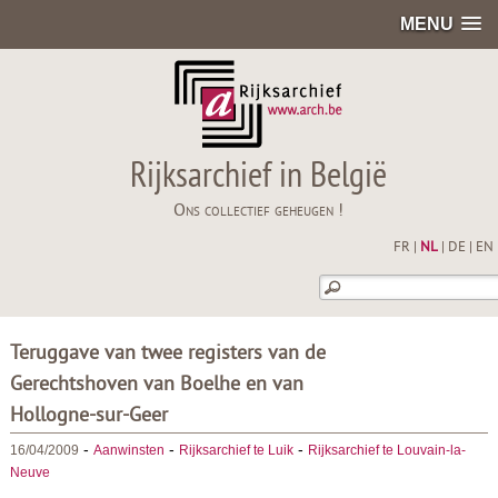
MENU
Rijksarchief in België
Ons collectief geheugen !
FR
|
NL
|
DE
|
EN
Teruggave van twee registers van de
Gerechtshoven van Boelhe en van
Hollogne-sur-Geer
-
-
-
16/04/2009
Aanwinsten
Rijksarchief te Luik
Rijksarchief te Louvain-la-
Neuve