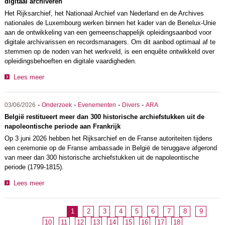
digitaal archiveren
Het Rijksarchief, het Nationaal Archief van Nederland en de Archives
nationales de Luxembourg werken binnen het kader van de Benelux-Unie
aan de ontwikkeling van een gemeenschappelijk opleidingsaanbod voor
digitale archivarissen en recordsmanagers. Om dit aanbod optimaal af te
stemmen op de noden van het werkveld, is een enquête ontwikkeld over
opleidingsbehoeften en digitale vaardigheden.
Lees meer
-
-
-
-
03/06/2026
Onderzoek
Evenementen
Divers
ARA
België restitueert meer dan 300 historische archiefstukken uit de
napoleontische periode aan Frankrijk
Op 3 juni 2026 hebben het Rijksarchief en de Franse autoriteiten tijdens
een ceremonie op de Franse ambassade in België de teruggave afgerond
van meer dan 300 historische archiefstukken uit de napoleontische
periode (1799-1815).
Lees meer
1
2
3
4
5
6
7
8
9
10
11
12
13
14
15
16
17
18