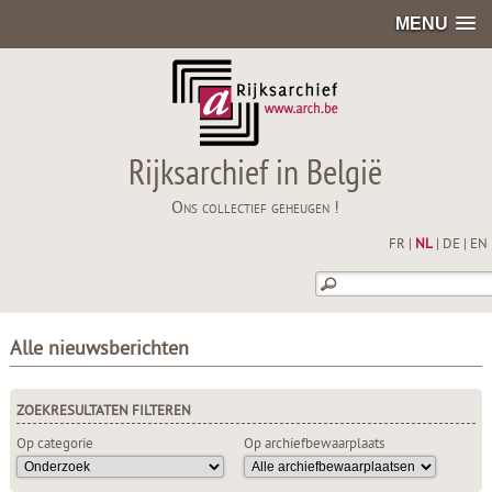
MENU
Rijksarchief in België
Ons collectief geheugen !
FR
|
NL
|
DE
|
EN
Alle nieuwsberichten
ZOEKRESULTATEN FILTEREN
Op categorie
Op archiefbewaarplaats