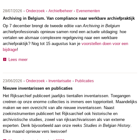
-
-
-
28/07/2026
Onderzoek
Archiefbeheer
Evenementen
Archiving in Belgium. Van compliance naar werkbare archiefpraktijk
Op 7 december brengt de tweede editie van
Archiving in Belgium
archiefprofessionals opnieuw samen rond een actuele uitdaging: hoe
vertalen we alsmaar complexere regelgeving naar een werkbare
archiefpraktijk? Nog tot 15 augustus kan je
voorstellen doen voor een
bijdrage
!
Lees meer
-
-
-
23/06/2026
Onderzoek
Inventarisatie
Publicaties
Nieuwe inventarissen en publicaties
Het Rijksarchief publiceert jaarlijks tientallen inventarissen. Toegangen
creëren op onze enorme collecties is immers een topprioriteit. Maandelijks
maken we een overzicht van alle nieuwe inventarissen. Naast
zoekinstrumenten publiceert het Rijksarchief ook historische en
archivistische studies, zowel van rijksarchivarissen als van externe
experten. Denk bijvoorbeeld aan onze reeks
Studies in Belgian History
.
Elke maand opnieuw vers leesvoer!