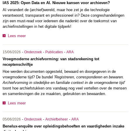
IAS 2025: Open Data en AI. Nieuwe kansen voor archieven?
AI verandert de (archief)wereld, maar hoe zet je die technologie
verantwoord, transparant en professioneel in? Deze congreshandelingen
zijn een must-read voor iedereen die nadenkt over de toekomst van
archiefinstellingen in het digitale tijdperk!
Lees meer
-
-
-
15/06/2026
Onderzoek
Publicaties
ARA
Vroegmoderne archiefvorming: van stadsrekening tot
receptenschriftje
Hoe werden documenten opgesteld, bewaard en doorgegeven in de
vroegmoderne tijd? De bundel '
Registreren, corresponderen en bewaren.
Archiefvorming in stedelijke en familiale context in de vroegmoderne tijd'
toont hoe archiefstukken ons vandaag nog veel vertellen over de mensen
en samenlevingen die ze maakten, gebruikten en bewaarden.
Lees meer
-
-
-
05/06/2026
Onderzoek
Archiefbeheer
ARA
Benelux-enquête over opleidingsbehoeften en vaardigheden inzake