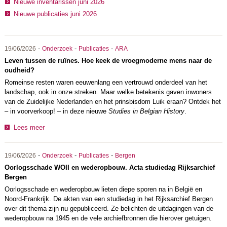
Nieuwe inventarissen juni 2026
Nieuwe publicaties juni 2026
-
-
-
19/06/2026
Onderzoek
Publicaties
ARA
Leven tussen de ruïnes. Hoe keek de vroegmoderne mens naar de
oudheid?
Romeinse resten waren eeuwenlang een vertrouwd onderdeel van het
landschap, ook in onze streken. Maar welke betekenis gaven inwoners
van de Zuidelijke Nederlanden en het prinsbisdom Luik eraan? Ontdek het
– in voorverkoop! – in deze nieuwe
Studies in Belgian History
.
Lees meer
-
-
-
19/06/2026
Onderzoek
Publicaties
Bergen
Oorlogsschade WOII en wederopbouw. Acta studiedag Rijksarchief
Bergen
Oorlogsschade en wederopbouw lieten diepe sporen na in België en
Noord-Frankrijk. De akten van een studiedag in het Rijksarchief Bergen
over dit thema zijn nu gepubliceerd. Ze belichten de uitdagingen van de
wederopbouw na 1945 en de vele archiefbronnen die hierover getuigen.