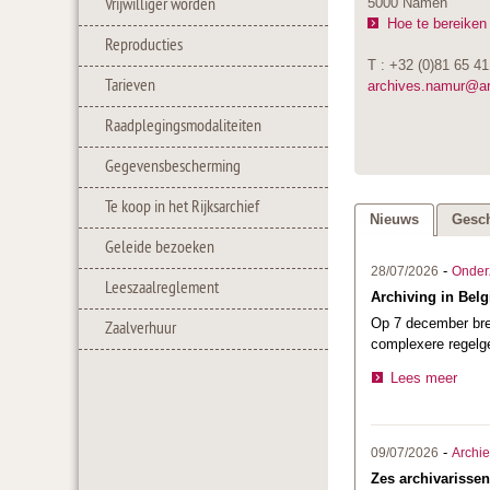
Vrijwilliger worden
5000 Namen
Hoe te bereiken
Reproducties
T : +32 (0)81 65 41
Tarieven
archives.namur@a
Raadplegingsmodaliteiten
Gegevensbescherming
Te koop in het Rijksarchief
Nieuws
Gesch
Geleide bezoeken
-
28/07/2026
Onder
Leeszaalreglement
Archiving in Belg
Op 7 december bre
Zaalverhuur
complexere regelge
Lees meer
-
09/07/2026
Archi
Zes archivarissen