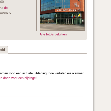
u00.
via
de
ewenste
Alle foto's bekijken
eid
amen rond een actuele uitdaging: hoe vertalen we alsmaar
en doen voor een bijdrage
!