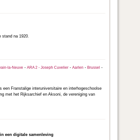
e stand na 1920.
-
-
-
-
vain-la-Neuve
ARA 2 - Joseph Cuvelier
Aarlen
Brussel
 een Franstalige interuniversitaire en interhogeschoolse
g met het Rijksarchief en Aksoni, de vereniging van
in een digitale samenleving