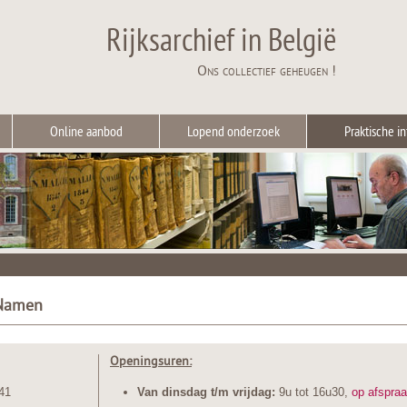
Rijksarchief in België
Ons collectief geheugen !
Online aanbod
Lopend onderzoek
Praktische in
 Namen
Openingsuren:
41
Van dinsdag t/m vrijdag:
9u tot 16u30,
op afspra