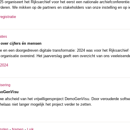
 organiseert het Rijksarchief voor het eerst een nationale archiefconferentie
rderen. We mikken op de partners en stakeholders van onze instelling en op ie
egistratie
aties
 over cijfers én mensen
ne en een doorgedreven digitale transformatie: 2024 was voor het Rijksarchief
 organisatie overeind. Het jaarverslag geeft een overzicht van ons veeleisend
 2024
isering
moGenVisu
e afscheid van het vrijwilligersproject DemoGenVisu. Door verouderde softw
 helaas niet langer mogelijk het project verder te zetten.
-
-
nsten
Namen
Luik