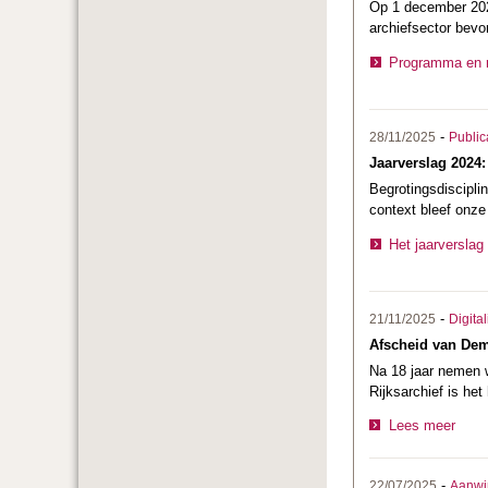
Op 1 december 2025
archiefsector bevo
Programma en r
-
28/11/2025
Public
Jaarverslag 2024:
Begrotingsdiscipli
context bleef onze
Het jaarverslag
-
21/11/2025
Digital
Afscheid van De
Na 18 jaar nemen w
Rijksarchief is het
Lees meer
-
22/07/2025
Aanwi