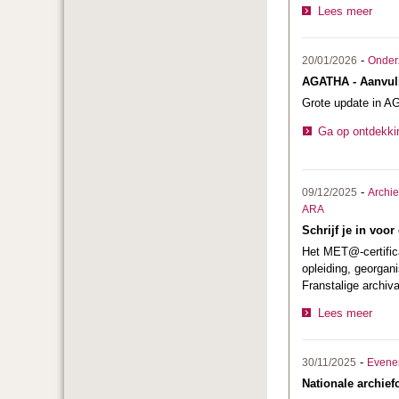
Lees meer
-
20/01/2026
Onder
AGATHA - Aanvul
Grote update in AG
Ga op ontdekki
-
09/12/2025
Archi
ARA
Schrijf je in voor
Het MET@-certifica
opleiding, georgan
Franstalige archiva
Lees meer
-
30/11/2025
Evene
Nationale archief