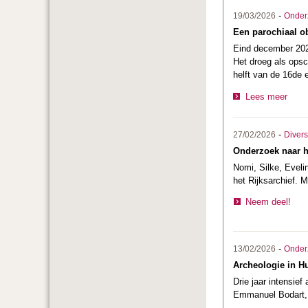
-
19/03/2026
Onder
Een parochiaal o
Eind december 202
Het droeg als opsc
helft van de 16de 
Lees meer
-
27/02/2026
Divers
Onderzoek naar he
Nomi, Silke, Evel
het Rijksarchief. 
Neem deel!
-
13/02/2026
Onder
Archeologie in H
Drie jaar intensie
Emmanuel Bodart, d