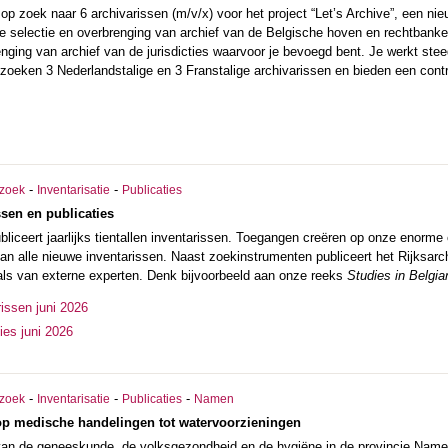
s op zoek naar 6 archivarissen (m/v/x) voor het project “Let’s Archive”, een 
de selectie en overbrenging van archief van de Belgische hoven en rechtbanke
enging van archief van de jurisdicties waarvoor je bevoegd bent. Je werkt ste
zoeken 3 Nederlandstalige en 3 Franstalige archivarissen en bieden een contra
-
-
zoek
Inventarisatie
Publicaties
sen en publicaties
ubliceert jaarlijks tientallen inventarissen. Toegangen creëren op onze enorme
an alle nieuwe inventarissen. Naast zoekinstrumenten publiceert het Rijksarch
 als van externe experten. Denk bijvoorbeeld aan onze reeks
Studies in Belgia
issen juni 2026
ies juni 2026
-
-
-
zoek
Inventarisatie
Publicaties
Namen
 op medische handelingen tot watervoorzieningen
 van de geneeskunde, de volksgezondheid en de hygiëne in de provincie Name