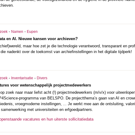
chieven.
-
-
zoek
Namen
Eupen
ata en AI. Nieuwe kansen voor archieven?
rchief)wereld, maar hoe zet je die technologie verantwoord, transparant en pr
die nadenkt over de toekomst van archiefinstellingen in het digitale tijdperk!
-
-
zoek
Inventarisatie
Divers
tures voor wetenschappelijk projectmedewerkers
s op zoek naar maar liefst acht (!) projectmedewerkers (m/v/x) voor uiteenlope
 P4Science-programma van BELSPO. De projectthema’s gaan van AI en crowds
edenis, vroegmoderne instellingen, ... Je werkt mee aan de ontsluiting, valor
in samenwerking met universiteiten en erfgoedpartners.
openstaande vacatures en hun uiterste sollicitatiedata