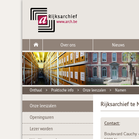
Over ons
Nieuws
Onthaal
>
Praktische info
>
Onze leeszalen
>
Namen
Rijksarchief te
Onze leeszalen
Openingsuren
Contact:
Lezer worden
Boulevard Cauchy 