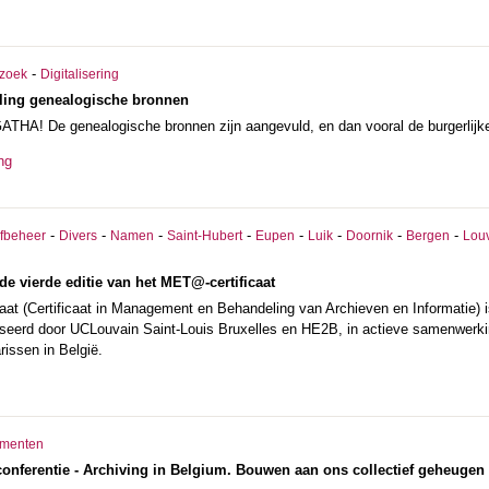
-
zoek
Digitalisering
ling genealogische bronnen
ATHA! De genealogische bronnen zijn aangevuld, en dan vooral de burgerlijk
ng
-
-
-
-
-
-
-
-
efbeheer
Divers
Namen
Saint-Hubert
Eupen
Luik
Doornik
Bergen
Lou
 de vierde editie van het MET@-certificaat
at (Certificaat in Management en Behandeling van Archieven en Informatie) is
iseerd door UCLouvain Saint-Louis Bruxelles en HE2B, in actieve samenwerkin
rissen in België.
menten
conferentie - Archiving in Belgium. Bouwen aan ons collectief geheugen 