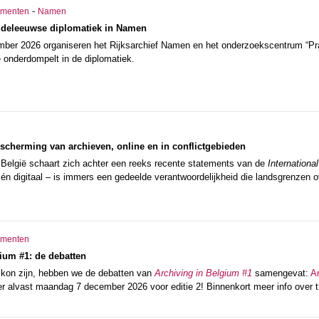
-
menten
Namen
deleeuwse diplomatiek in Namen
ember 2026 organiseren het Rijksarchief Namen en het onderzoekscentrum “Pr
 onderdompelt in de diplomatiek.
scherming van archieven, online en in conflictgebieden
n België schaart zich achter een reeks recente statements van de
Internationa
 én digitaal – is immers een gedeelde verantwoordelijkheid die landsgrenzen o
menten
ium #1: de debatten
ij kon zijn, hebben we de debatten van
Archiving in Belgium #1
samengevat:
A
er alvast maandag 7 december 2026 voor editie 2! Binnenkort meer info over