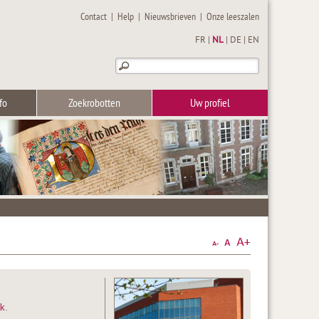
Contact
|
Help
|
Nieuwsbrieven
|
Onze leeszalen
FR
|
NL
|
DE
|
EN
fo
Zoekrobotten
Uw profiel
ak
.