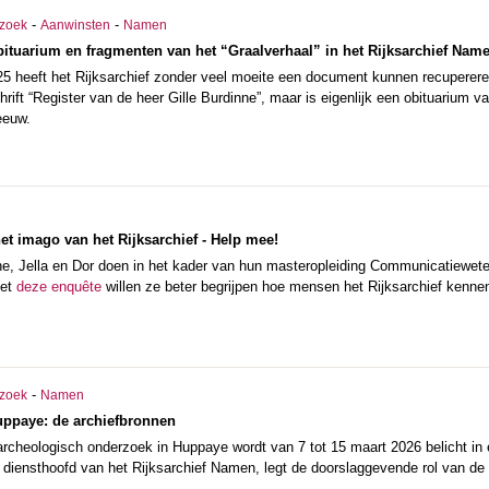
-
-
zoek
Aanwinsten
Namen
bituarium en fragmenten van het “Graalverhaal” in het Rijksarchief Nam
5 heeft het Rijksarchief zonder veel moeite een document kunnen recuperere
hrift “Register van de heer Gille Burdinne”, maar is eigenlijk een obituarium 
eeuw.
t imago van het Rijksarchief - Help mee!
ine, Jella en Dor doen in het kader van hun masteropleiding Communicatiew
Met
deze enquête
willen ze beter begrijpen hoe mensen het Rijksarchief kennen
-
zoek
Namen
uppaye: de archiefbronnen
f archeologisch onderzoek in Huppaye wordt van 7 tot 15 maart 2026 belicht in 
iensthoofd van het Rijksarchief Namen, legt de doorslaggevende rol van de ar