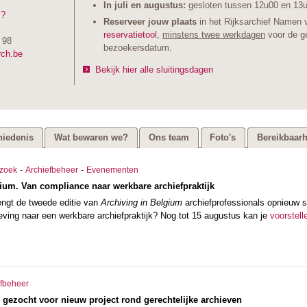
In juli en augustus:
gesloten tussen 12u00 en 13
 ?
Reserveer jouw plaats
in het Rijksarchief Namen 
reservatietool
,
minstens twee werkdagen
voor de g
 98
bezoekersdatum.
rch.be
Bekijk hier alle sluitingsdagen
iedenis
Wat bewaren we?
Ons team
Foto's
Bereikbaarh
-
-
zoek
Archiefbeheer
Evenementen
ium. Van compliance naar werkbare archiefpraktijk
ngt de tweede editie van
Archiving in Belgium
archiefprofessionals opnieuw s
ving naar een werkbare archiefpraktijk? Nog tot 15 augustus kan je
voorstell
efbeheer
 gezocht voor nieuw project rond gerechtelijke archieven