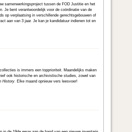
nieuw samenwerkingsproject tussen de FOD Justitie en het
n. Je bent verantwoordelijk voor de coördinatie van de
eds op verplaatsing in verschillende gerechtsgebouwen of
ct aan van 3 jaar. Je kan je kandidatuur indienen tot en
 collecties is immers een topprioriteit. Maandelijks maken
ief ook historische en archivistische studies, zowel van
n History
. Elke maand opnieuw vers leesvoer!
n in de 19de eeuw aan de hand van een nieuwe inventaris