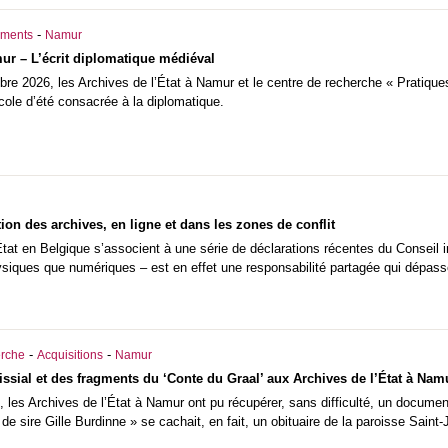
-
ments
Namur
ur – L’écrit diplomatique médiéval
re 2026, les Archives de l’État à Namur et le centre de recherche « Pratiques
cole d’été consacrée à la diplomatique.
tion des archives, en ligne et dans les zones de conflit
État en Belgique s’associent à une série de déclarations récentes du Conseil i
ysiques que numériques – est en effet une responsabilité partagée qui dépasse
-
-
rche
Acquisitions
Namur
issial et des fragments du ‘Conte du Graal’ aux Archives de l’État à Nam
les Archives de l’État à Namur ont pu récupérer, sans difficulté, un documen
re de sire Gille Burdinne » se cachait, en fait, un obituaire de la paroisse Sai