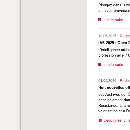
Plongez dans l’univ
archives provincial
Lire la suite
-
18/06/2026
Reche
IAS 2025 : Open D
L’intelligence arti
professionnelle ? C
Lire la suite
-
01/05/2026
Reche
Huit nouvelles of
Les Archives de l’É
principalement da
Résistance, à la re
valorisation et à l
Découvrez ici l