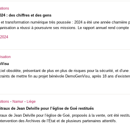
ations
24 : des chiffres et des gens
 et transformation numérique très poussée : 2024 a été une année charnière po
anisation a réussi à poursuivre ses missions. Le rapport annuel rend compte d
 2024
isation
nVisu
ciel obsolète, présentant de plus en plus de risques pour la sécurité, et d’une
aints de mettre fin au projet bénévole DemoGenVisu, après 18 ans d’existen
-
-
itions
Namur
Liège
itraux de Jean Delville pour l’église de Goé restitués
traux de Jean Delville pour l’église de Goé, proposés à la vente, ont été res
intervention des Archives de l’État et de plusieurs partenaires attentifs.