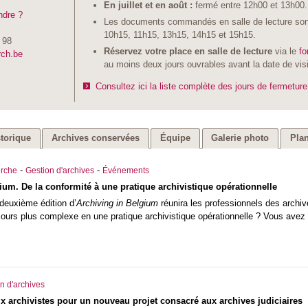
En juillet et en août :
fermé entre 12h00 et 13h00.
ndre ?
Les documents commandés en salle de lecture sont
10h15, 11h15, 13h15, 14h15 et 15h15.
 98
Réservez votre place en salle de lecture
via le
fo
rch.be
au moins deux jours ouvrables avant la date de vis
Consultez ici la liste complète des jours de fermeture
storique
Archives conservées
Équipe
Galerie photo
Plan
-
-
rche
Gestion d'archives
Événements
ium. De la conformité à une pratique archivistique opérationnelle
deuxième édition d’
Archiving in Belgium
réunira les professionnels des archiv
jours plus complexe en une pratique archivistique opérationnelle ? Vous avez
n d'archives
x archivistes pour un nouveau projet consacré aux archives judiciaires