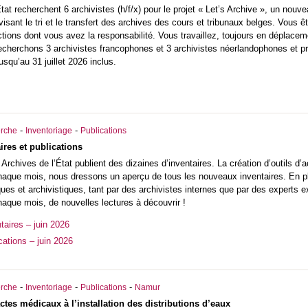
État
recherchent 6 archivistes (h/f/x) pour le projet « Let’s Archive », un nouve
visant le tri et le transfert des archives des cours et tribunaux belges. Vous êt
ctions dont vous avez la responsabilité. Vous travaillez, toujours en déplacem
echerchons 3 archivistes francophones et 3 archivistes néerlandophones et pr
usqu’au 31 juillet 2026 inclus.
-
-
rche
Inventoriage
Publications
res et publications
rchives de l’État publient des dizaines d’inventaires. La création d’outils d’
Chaque mois, nous dressons un aperçu de tous les nouveaux inventaires. En plu
ques et archivistiques, tant par des archivistes internes que par des experts 
haque mois, de nouvelles lectures à découvrir !
aires – juin 2026
cations – juin 2026
-
-
-
rche
Inventoriage
Publications
Namur
ctes médicaux à l’installation des distributions d’eaux