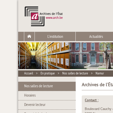
L'institution
Actualités
Accueil
>
En pratique
>
Nos salles de lecture
>
Namur
Archives de l'É
Nos salles de lecture
Horaires
Contact :
Devenir lecteur
Boulevard Cauchy 