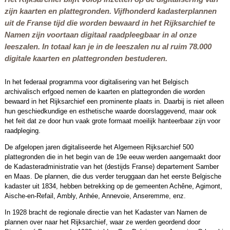
zijn kaarten en plattegronden. Vijfhonderd kadasterplannen
uit de Franse tijd die worden bewaard in het Rijksarchief te
Namen zijn voortaan digitaal raadpleegbaar in al onze
leeszalen. In totaal kan je in de leeszalen nu al ruim 78.000
digitale kaarten en plattegronden bestuderen.
In het federaal programma voor digitalisering van het Belgisch
archivalisch erfgoed nemen de kaarten en plattegronden die worden
bewaard in het Rijksarchief een prominente plaats in. Daarbij is niet alleen
hun geschiedkundige en esthetische waarde doorslaggevend, maar ook
het feit dat ze door hun vaak grote formaat moeilijk hanteerbaar zijn voor
raadpleging.
De afgelopen jaren digitaliseerde het Algemeen Rijksarchief 500
plattegronden die in het begin van de 19e eeuw werden aangemaakt door
de Kadasteradministratie van het (destijds Franse) departement Samber
en Maas. De plannen, die dus verder teruggaan dan het eerste Belgische
kadaster uit 1834, hebben betrekking op de gemeenten Achêne, Agimont,
Aische-en-Refail, Ambly, Anhée, Annevoie, Anseremme, enz.
In 1928 bracht de regionale directie van het Kadaster van Namen de
plannen over naar het Rijksarchief, waar ze werden geordend door