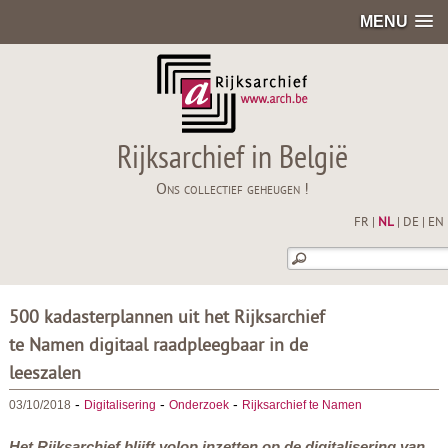
MENU
Rijksarchief in België
Ons collectief geheugen !
FR
|
NL
|
DE
|
EN
500 kadasterplannen uit het Rijksarchief
te Namen digitaal raadpleegbaar in de
leeszalen
-
-
-
03/10/2018
Digitalisering
Onderzoek
Rijksarchief te Namen
Het Rijksarchief blijft volop inzetten op de digitalisering van