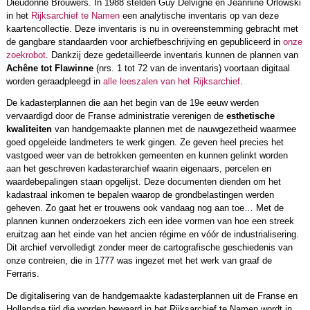
Dieudonné Brouwers. In 1988 stelden Guy Delvigne en Jeannine Orlowski
in het
Rijksarchief te Namen
een analytische inventaris op van deze
kaartencollectie. Deze inventaris is nu in overeenstemming gebracht met
de gangbare standaarden voor archiefbeschrijving en gepubliceerd in
onze
zoekrobot
. Dankzij deze gedetailleerde inventaris kunnen de plannen van
Achêne tot Flawinne
(nrs. 1 tot 72 van de inventaris) voortaan digitaal
worden geraadpleegd in
alle leeszalen van het Rijksarchief
.
De kadasterplannen die aan het begin van de 19e eeuw werden
vervaardigd door de Franse administratie verenigen de
esthetische
kwaliteiten
van handgemaakte plannen met de nauwgezetheid waarmee
goed opgeleide landmeters te werk gingen. Ze geven heel precies het
vastgoed weer van de betrokken gemeenten en kunnen gelinkt worden
aan het geschreven kadasterarchief waarin eigenaars, percelen en
waardebepalingen staan opgelijst. Deze documenten dienden om het
kadastraal inkomen te bepalen waarop de grondbelastingen werden
geheven. Zo gaat het er trouwens ook vandaag nog aan toe… Met de
plannen kunnen onderzoekers zich een idee vormen van hoe een streek
eruitzag aan het einde van het ancien régime en vóór de industrialisering.
Dit archief vervolledigt zonder meer de cartografische geschiedenis van
onze contreien, die in 1777 was ingezet met het werk van graaf de
Ferraris.
De digitalisering van de handgemaakte kadasterplannen uit de Franse en
Hollandse tijd die worden bewaard in het Rijksarchief te Namen wordt in