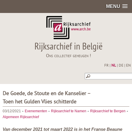
MENU
Rijksarchief in België
Ons collectief geheugen !
FR
|
NL
|
DE
|
EN
De Goede, de Stoute en de Kanselier –
Toen het Gulden Vlies schitterde
-
-
-
-
03/12/2021
Evenementen
Rijksarchief te Namen
Rijksarchief te Bergen
Algemeen Rijksarchief
Van december 2021 tot maart 2022 is in het Franse Beaune