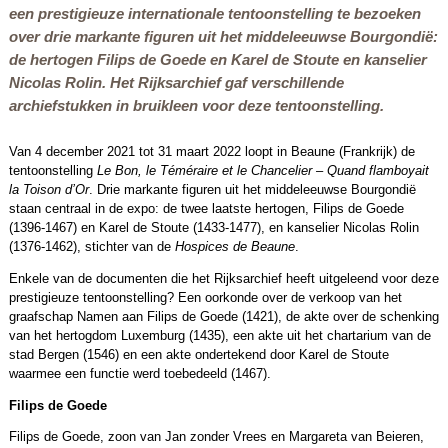
een prestigieuze internationale tentoonstelling te bezoeken
over drie markante figuren uit het middeleeuwse Bourgondië:
de hertogen Filips de Goede en Karel de Stoute en kanselier
Nicolas Rolin. Het Rijksarchief gaf verschillende
archiefstukken in bruikleen voor deze tentoonstelling.
Van 4 december 2021 tot 31 maart 2022 loopt in Beaune (Frankrijk) de
tentoonstelling
Le Bon, le Téméraire et le Chancelier – Quand flamboyait
la Toison d’Or
. Drie markante figuren uit het middeleeuwse Bourgondië
staan centraal in de expo: de twee laatste hertogen, Filips de Goede
(1396-1467) en Karel de Stoute (1433-1477), en kanselier Nicolas Rolin
(1376-1462), stichter van de
Hospices de Beaune
.
Enkele van de documenten die het Rijksarchief heeft uitgeleend voor deze
prestigieuze tentoonstelling? Een oorkonde over de verkoop van het
graafschap Namen aan Filips de Goede (1421), de akte over de schenking
van het hertogdom Luxemburg (1435), een akte uit het chartarium van de
stad Bergen (1546) en een akte ondertekend door Karel de Stoute
waarmee een functie werd toebedeeld (1467).
Filips de Goede
Filips de Goede, zoon van Jan zonder Vrees en Margareta van Beieren,