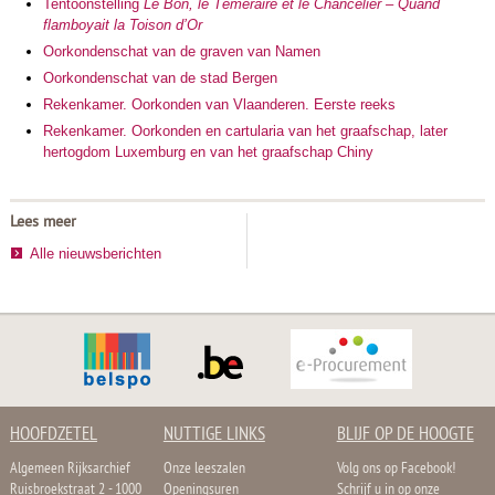
Tentoonstelling
Le Bon, le Téméraire et le Chancelier – Quand
flamboyait la Toison d’Or
Oorkondenschat van de graven van Namen
Oorkondenschat van de stad Bergen
Rekenkamer. Oorkonden van Vlaanderen. Eerste reeks
Rekenkamer. Oorkonden en cartularia van het graafschap, later
hertogdom Luxemburg en van het graafschap Chiny
Lees meer
Alle nieuwsberichten
HOOFDZETEL
NUTTIGE LINKS
BLIJF OP DE HOOGTE
Algemeen Rijksarchief
Onze leeszalen
Volg ons op Facebook!
Ruisbroekstraat 2 - 1000
Openingsuren
Schrijf u in op onze