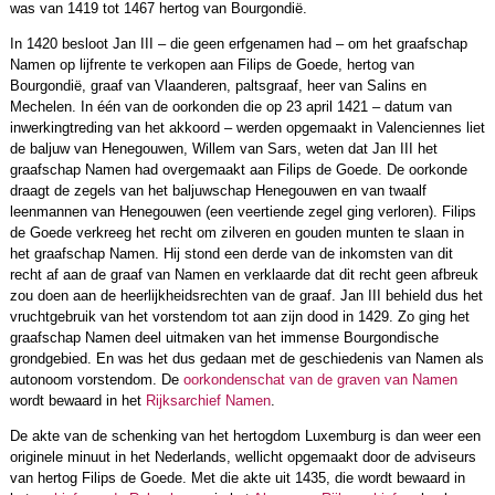
was van 1419 tot 1467 hertog van Bourgondië.
In 1420 besloot Jan III – die geen erfgenamen had – om het graafschap
Namen op lijfrente te verkopen aan Filips de Goede, hertog van
Bourgondië, graaf van Vlaanderen, paltsgraaf, heer van Salins en
Mechelen. In één van de oorkonden die op 23 april 1421 – datum van
inwerkingtreding van het akkoord – werden opgemaakt in Valenciennes liet
de baljuw van Henegouwen, Willem van Sars, weten dat Jan III het
graafschap Namen had overgemaakt aan Filips de Goede. De oorkonde
draagt de zegels van het baljuwschap Henegouwen en van twaalf
leenmannen van Henegouwen (een veertiende zegel ging verloren). Filips
de Goede verkreeg het recht om zilveren en gouden munten te slaan in
het graafschap Namen. Hij stond een derde van de inkomsten van dit
recht af aan de graaf van Namen en verklaarde dat dit recht geen afbreuk
zou doen aan de heerlijkheidsrechten van de graaf. Jan III behield dus het
vruchtgebruik van het vorstendom tot aan zijn dood in 1429. Zo ging het
graafschap Namen deel uitmaken van het immense Bourgondische
grondgebied. En was het dus gedaan met de geschiedenis van Namen als
autonoom vorstendom. De
oorkondenschat van de graven van Namen
wordt bewaard in het
Rijksarchief Namen
.
De akte van de schenking van het hertogdom Luxemburg is dan weer een
originele minuut in het Nederlands, wellicht opgemaakt door de adviseurs
van hertog Filips de Goede. Met die akte uit 1435, die wordt bewaard in