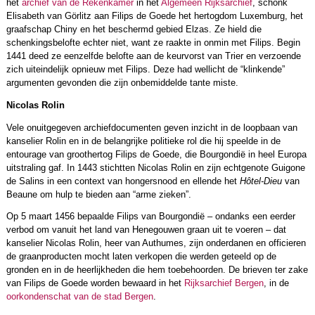
het
archief van de Rekenkamer
in het
Algemeen Rijksarchief
, schonk
Elisabeth van Görlitz aan Filips de Goede het hertogdom Luxemburg, het
graafschap Chiny en het beschermd gebied Elzas. Ze hield die
schenkingsbelofte echter niet, want ze raakte in onmin met Filips. Begin
1441 deed ze eenzelfde belofte aan de keurvorst van Trier en verzoende
zich uiteindelijk opnieuw met Filips. Deze had wellicht de “klinkende”
argumenten gevonden die zijn onbemiddelde tante miste.
Nicolas Rolin
Vele onuitgegeven archiefdocumenten geven inzicht in de loopbaan van
kanselier Rolin en in de belangrijke politieke rol die hij speelde in de
entourage van groothertog Filips de Goede, die Bourgondië in heel Europa
uitstraling gaf. In 1443 stichtten Nicolas Rolin en zijn echtgenote Guigone
de Salins in een context van hongersnood en ellende het
Hôtel-Dieu
van
Beaune om hulp te bieden aan “arme zieken”.
Op 5 maart 1456 bepaalde Filips van Bourgondië – ondanks een eerder
verbod om vanuit het land van Henegouwen graan uit te voeren – dat
kanselier Nicolas Rolin, heer van Authumes, zijn onderdanen en officieren
de graanproducten mocht laten verkopen die werden geteeld op de
gronden en in de heerlijkheden die hem toebehoorden. De brieven ter zake
van Filips de Goede worden bewaard in het
Rijksarchief Bergen
, in de
oorkondenschat van de stad Bergen
.