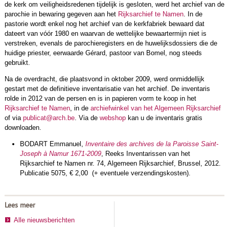
de kerk om veiligheidsredenen tijdelijk is gesloten, werd het archief van de
parochie in bewaring gegeven aan het
Rijksarchief te Namen
. In de
pastorie wordt enkel nog het archief van de kerkfabriek bewaard dat
dateert van vóór 1980 en waarvan de wettelijke bewaartermijn niet is
verstreken, evenals de parochieregisters en de huwelijksdossiers die de
huidige priester, eerwaarde Gérard, pastoor van Bomel, nog steeds
gebruikt.
Na de overdracht, die plaatsvond in oktober 2009, werd onmiddellijk
gestart met de definitieve inventarisatie van het archief. De inventaris
rolde in 2012 van de persen en is in papieren vorm te koop in het
Rijksarchief te Namen
, in de
archiefwinkel van het Algemeen Rijksarchief
of via
publicat@arch.be
. Via de
webshop
kan u de inventaris gratis
downloaden.
BODART Emmanuel,
Inventaire des archives de la Paroisse Saint-
Joseph à Namur 1671-2009
, Reeks Inventarissen van het
Rijksarchief te Namen nr. 74, Algemeen Rijksarchief, Brussel, 2012.
Publicatie 5075, € 2,00 (+ eventuele verzendingskosten).
Lees meer
Alle nieuwsberichten