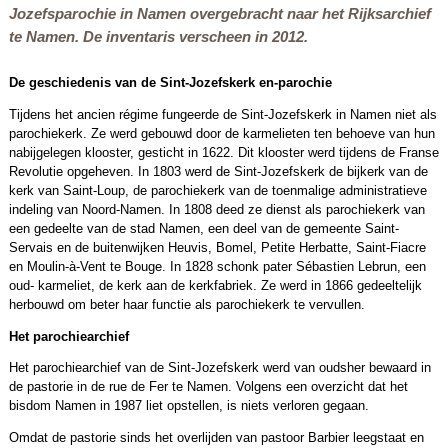
Jozefsparochie in Namen overgebracht naar het Rijksarchief
te Namen. De inventaris verscheen in 2012.
De geschiedenis van de Sint-Jozefskerk en-parochie
Tijdens het ancien régime fungeerde de Sint-Jozefskerk in Namen niet als
parochiekerk. Ze werd gebouwd door de karmelieten ten behoeve van hun
nabijgelegen klooster, gesticht in 1622. Dit klooster werd tijdens de Franse
Revolutie opgeheven. In 1803 werd de Sint-Jozefskerk de bijkerk van de
kerk van Saint-Loup, de parochiekerk van de toenmalige administratieve
indeling van Noord-Namen. In 1808 deed ze dienst als parochiekerk van
een gedeelte van de stad Namen, een deel van de gemeente Saint-
Servais en de buitenwijken Heuvis, Bomel, Petite Herbatte, Saint-Fiacre
en Moulin-à-Vent te Bouge. In 1828 schonk pater Sébastien Lebrun, een
oud- karmeliet, de kerk aan de kerkfabriek. Ze werd in 1866 gedeeltelijk
herbouwd om beter haar functie als parochiekerk te vervullen.
Het parochiearchief
Het parochiearchief van de Sint-Jozefskerk werd van oudsher bewaard in
de pastorie in de rue de Fer te Namen. Volgens een overzicht dat het
bisdom Namen in 1987 liet opstellen, is niets verloren gegaan.
Omdat de pastorie sinds het overlijden van pastoor Barbier leegstaat en