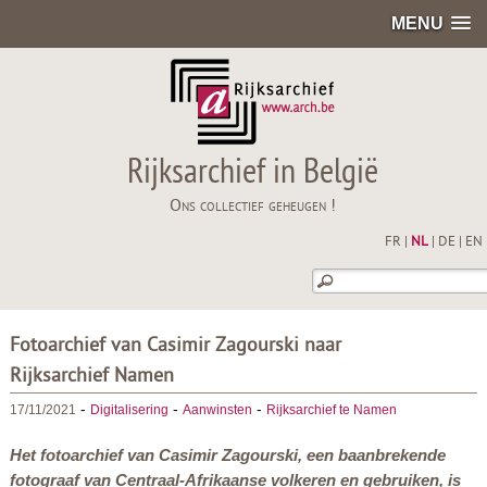
MENU
Rijksarchief in België
Ons collectief geheugen !
FR
|
NL
|
DE
|
EN
Fotoarchief van Casimir Zagourski naar
Rijksarchief Namen
-
-
-
17/11/2021
Digitalisering
Aanwinsten
Rijksarchief te Namen
Het fotoarchief van Casimir Zagourski, een baanbrekende
fotograaf van Centraal-Afrikaanse volkeren en gebruiken, is