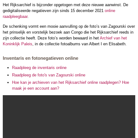
Het Rijksarchief is bijzonder opgetogen met deze nieuwe aanwinst. De
gedigitaliseerde negatieven zijn sinds 15 december 2021
online
raadpleegbaar
.
De schenking vormt een mooie aanvulling op de foto’s van Zagourski over
het prinselijk en vorstelijk bezoek aan Congo die het Rijksarchief reeds in
zijn collectie heeft. Deze foto’s worden bewaard in het
Archief van het
Koninklijk Paleis
, in de collectie fotoalbums van Albert I en Elisabeth.
Inventaris en fotonegatieven online
Raadpleeg de inventaris online
Raadpleeg de foto's van Zagourski online
Hoe kan je archieven van het Rijksarchief online raadplegen? Hoe
maak je een account aan?