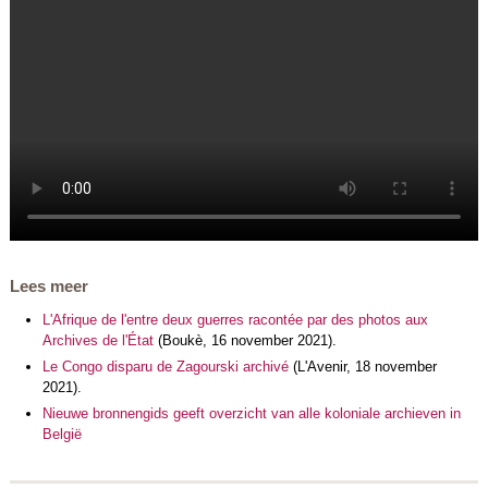
Lees meer
L'Afrique de l'entre deux guerres racontée par des photos aux
Archives de l'État
(Boukè, 16 november 2021).
Le Congo disparu de Zagourski archivé
(L'Avenir, 18 november
2021).
Nieuwe bronnengids geeft overzicht van alle koloniale archieven in
België