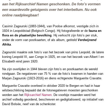
aan het Rijksarchief Namen geschonken. De foto’s vormen
een waardevolle getuigenis over het interbellum. Nu ook
online raadpleegbaar!
Casimir Zagourski (1883-1944), van Poolse afkomst, vestigde zich in
1924 in Leopoldstad (Belgisch Congo). Hij fotografeerde er de
fauna en
flora en de plaatselijke bevolking
. Hij verkocht zijn foto’s per stuk,
onder de vorm van postkaarten, of als album, getiteld
Verdwijnend
Afrika
.
Zagourski maakte ook foto’s van het bezoek van prins Leopold, de latere
koning Leopold III, aan Congo in 1925, en van het bezoek van Albert I en
Elisabeth eind jaren 1920.
Na zijn overlijden in 1944 bleven zijn foto’s en postkaarten de wereld
rondgaan. De negatieven van 75 % van de foto’s kwamen in handen van
Marjan Zagourski (1923-2016) en diens echtgenote Marguerite Cravatte.
Marguerite Cravatte overleed in oktober 2020 te Bergen en had in haar
wilsbeschikking bepaald dat de fotonegatieven moesten geschonken
worden aan het
Rijksarchief Namen
. De voorbije maanden werd het
archief volledig geordend, beschreven en gedigitaliseerd, op initiatief van
David Bolsée, neef van de schenkster.