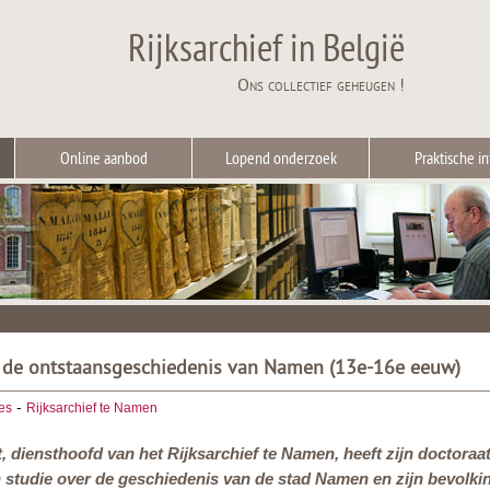
Rijksarchief in België
Ons collectief geheugen !
Online aanbod
Lopend onderzoek
Praktische in
r de ontstaansgeschiedenis van Namen (13e-16e eeuw)
-
ies
Rijksarchief te Namen
diensthoofd van het Rijksarchief te Namen, heeft zijn doctoraat,
n studie over de geschiedenis van de stad Namen en zijn bevolki