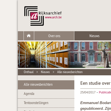
Over ons
Nieuws
Onthaal
>
Nieuws
>
Alle nieuwsberichten
Een studie ove
Alle nieuwsberichten
-
25/04/2017
Publicat
Agenda
Tentoonstellingen
Emmanuel Bodart, 
gepubliceerd. Zij