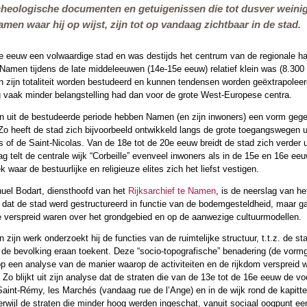
cheologische documenten en getuigenissen die tot dusver weinig
en waar hij op wijst, zijn tot op vandaag zichtbaar in de stad.
 eeuw een volwaardige stad en was destijds het centrum van de regionale ha
 Namen tijdens de late middeleeuwen (14e-15e eeuw) relatief klein was (8.300
n zijn totaliteit worden bestudeerd en kunnen tendensen worden geëxtrapoleerd
g vaak minder belangstelling had dan voor de grote West-Europese centra.
 uit de bestudeerde periode hebben Namen (en zijn inwoners) een vorm gegeve
Zo heeft de stad zich bijvoorbeeld ontwikkeld langs de grote toegangswegen u
s of de Saint-Nicolas. Van de 18e tot de 20e eeuw breidt de stad zich verder
ag telt de centrale wijk “Corbeille” evenveel inwoners als in de 15e en 16e ee
 waar de bestuurlijke en religieuze elites zich het liefst vestigen.
el Bodart, diensthoofd van het
Rijksarchief te Namen
, is de neerslag van he
 dat de stad werd gestructureerd in functie van de bodemgesteldheid, maar ga
e verspreid waren over het grondgebied en op de aanwezige cultuurmodellen.
n zijn werk onderzoekt hij de functies van de ruimtelijke structuur, t.t.z. de 
e de bevolking eraan toekent. Deze “socio-topografische” benadering (de vorm
p een analyse van de manier waarop de activiteiten en de rijkdom verspreid w
. Zo blijkt uit zijn analyse dat de straten die van de 13e tot de 16e eeuw d
Saint-Rémy, les Marchés (vandaag rue de l’Ange) en in de wijk rond de kapitt
terwijl de straten die minder hoog werden ingeschat, vanuit sociaal oogpunt 