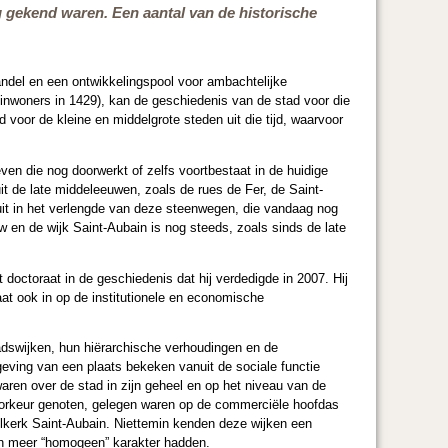
 gekend waren. Een aantal van de historische
ndel en een ontwikkelingspool voor ambachtelijke
 inwoners in 1429), kan de geschiedenis van de stad voor die
 voor de kleine en middelgrote steden uit die tijd, waarvoor
n die nog doorwerkt of zelfs voortbestaat in de huidige
it de late middeleeuwen, zoals de rues de Fer, de Saint-
 uit in het verlengde van deze steenwegen, die vandaag nog
uw en de wijk Saint-Aubain is nog steeds, zoals sinds de late
t doctoraat in de geschiedenis dat hij verdedigde in 2007. Hij
at ook in op de institutionele en economische
stadswijken, hun hiërarchische verhoudingen en de
geving van een plaats bekeken vanuit de sociale functie
aren over de stad in zijn geheel en op het niveau van de
e voorkeur genoten, gelegen waren op de commerciële hoofdas
elkerk Saint-Aubain. Niettemin kenden deze wijken een
een meer “homogeen” karakter hadden.