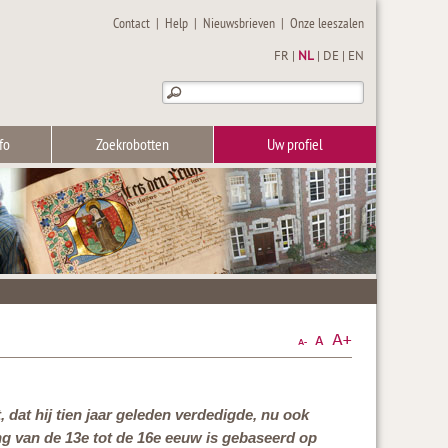
Contact
|
Help
|
Nieuwsbrieven
|
Onze leeszalen
FR
|
NL
|
DE
|
EN
fo
Zoekrobotten
Uw profiel
 dat hij tien jaar geleden verdedigde, nu ook
ng van de 13e tot de 16e eeuw is gebaseerd op