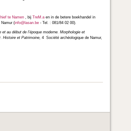
chief te Namen
, bij
TreM.a
en in de betere boekhandel in
e Namur (
info@lasan.be
- Tel. : 081/84 02 00).
 et au début de l’époque moderne. Morphologie et
r.
Histoire et Patrimoine,
4 Société archéologique de Namur,