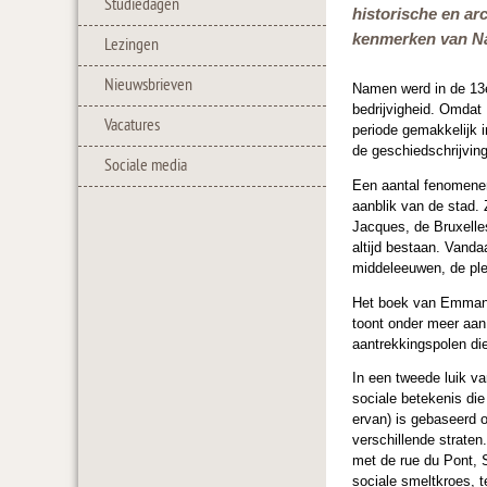
Studiedagen
historische en ar
kenmerken van Nam
Lezingen
Nieuwsbrieven
Namen werd in de 13e
bedrijvigheid. Omdat
Vacatures
periode gemakkelijk i
de geschiedschrijvin
Sociale media
Een aantal fenomenen
aanblik van de stad. 
Jacques, de Bruxelle
altijd bestaan. Vanda
middeleeuwen, de plek
Het boek van Emmanu
toont onder meer aan
aantrekkingspolen di
In een tweede luik va
sociale betekenis di
ervan) is gebaseerd o
verschillende straten
met de rue du Pont, 
sociale smeltkroes, 