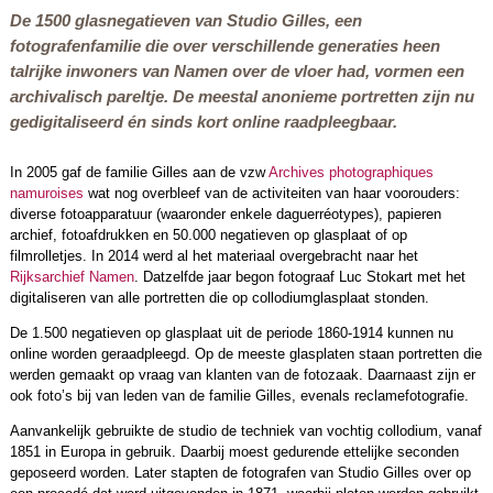
De 1500 glasnegatieven van Studio Gilles, een
fotografenfamilie die over verschillende generaties heen
talrijke inwoners van Namen over de vloer had, vormen een
archivalisch pareltje. De meestal anonieme portretten zijn nu
gedigitaliseerd én sinds kort online raadpleegbaar.
In 2005 gaf de familie Gilles aan de vzw
Archives photographiques
namuroises
wat nog overbleef van de activiteiten van haar voorouders:
diverse fotoapparatuur (waaronder enkele daguerréotypes), papieren
archief, fotoafdrukken en 50.000 negatieven op glasplaat of op
filmrolletjes. In 2014 werd al het materiaal overgebracht naar het
Rijksarchief Namen
. Datzelfde jaar begon fotograaf Luc Stokart met het
digitaliseren van alle portretten die op collodiumglasplaat stonden.
De 1.500 negatieven op glasplaat uit de periode 1860-1914 kunnen nu
online worden geraadpleegd. Op de meeste glasplaten staan portretten die
werden gemaakt op vraag van klanten van de fotozaak. Daarnaast zijn er
ook foto’s bij van leden van de familie Gilles, evenals reclamefotografie.
Aanvankelijk gebruikte de studio de techniek van vochtig collodium, vanaf
1851 in Europa in gebruik. Daarbij moest gedurende ettelijke seconden
geposeerd worden. Later stapten de fotografen van Studio Gilles over op