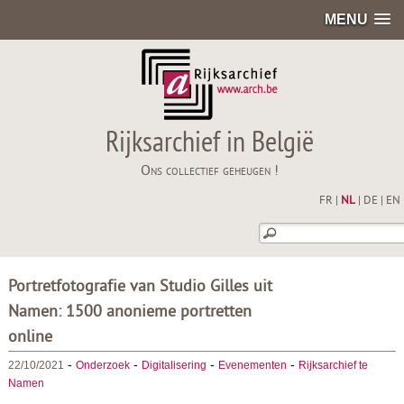
MENU
Rijksarchief in België
Ons collectief geheugen !
FR
|
NL
|
DE
|
EN
Portretfotografie van Studio Gilles uit
Namen: 1500 anonieme portretten
online
-
-
-
-
22/10/2021
Onderzoek
Digitalisering
Evenementen
Rijksarchief te
Namen