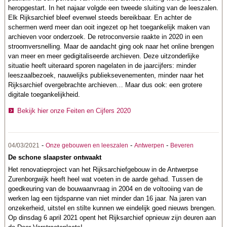
heropgestart. In het najaar volgde een tweede sluiting van de leeszalen.
Elk Rijksarchief bleef evenwel steeds bereikbaar. En achter de
schermen werd meer dan ooit ingezet op het toegankelijk maken van
archieven voor onderzoek. De retroconversie raakte in 2020 in een
stroomversnelling. Maar de aandacht ging ook naar het online brengen
van meer en meer gedigitaliseerde archieven. Deze uitzonderlijke
situatie heeft uiteraard sporen nagelaten in de jaarcijfers: minder
leeszaalbezoek, nauwelijks publieksevenementen, minder naar het
Rijksarchief overgebrachte archieven… Maar dus ook: een grotere
digitale toegankelijkheid.
Bekijk hier onze Feiten en Cijfers 2020
-
-
-
04/03/2021
Onze gebouwen en leeszalen
Antwerpen
Beveren
De schone slaapster ontwaakt
Het renovatieproject van het Rijksarchiefgebouw in de Antwerpse
Zurenborgwijk heeft heel wat voeten in de aarde gehad. Tussen de
goedkeuring van de bouwaanvraag in 2004 en de voltooiing van de
werken lag een tijdspanne van niet minder dan 16 jaar. Na jaren van
onzekerheid, uitstel en stilte kunnen we eindelijk goed nieuws brengen.
Op dinsdag 6 april 2021 opent het Rijksarchief opnieuw zijn deuren aan