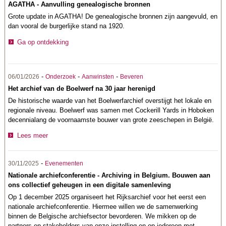
AGATHA - Aanvulling genealogische bronnen
Grote update in AGATHA! De genealogische bronnen zijn aangevuld, en
dan vooral de burgerlijke stand na 1920.
Ga op ontdekking
-
-
-
06/01/2026
Onderzoek
Aanwinsten
Beveren
Het archief van de Boelwerf na 30 jaar herenigd
De historische waarde van het Boelwerfarchief overstijgt het lokale en
regionale niveau. Boelwerf was samen met Cockerill Yards in Hoboken
decennialang de voornaamste bouwer van grote zeeschepen in België.
Lees meer
-
30/11/2025
Evenementen
Nationale archiefconferentie - Archiving in Belgium. Bouwen aan
ons collectief geheugen in een digitale samenleving
Op 1 december 2025 organiseert het Rijksarchief voor het eerst een
nationale archiefconferentie.
Hiermee willen we de samenwerking
binnen de Belgische archiefsector bevorderen. We mikken op de
partners en stakeholders van onze instelling en op iedereen met