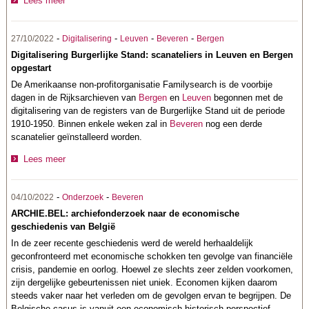
Lees meer
-
-
-
-
27/10/2022
Digitalisering
Leuven
Beveren
Bergen
Digitalisering Burgerlijke Stand: scanateliers in Leuven en Bergen
opgestart
De Amerikaanse non-profitorganisatie Familysearch is de voorbije
dagen in de Rijksarchieven van
Bergen
en
Leuven
begonnen met de
digitalisering van de registers van de Burgerlijke Stand uit de periode
1910-1950. Binnen enkele weken zal in
Beveren
nog een derde
scanatelier geïnstalleerd worden.
Lees meer
-
-
04/10/2022
Onderzoek
Beveren
ARCHIE.BEL: archiefonderzoek naar de economische
geschiedenis van België
In de zeer recente geschiedenis werd de wereld herhaaldelijk
geconfronteerd met economische schokken ten gevolge van financiële
crisis, pandemie en oorlog. Hoewel ze slechts zeer zelden voorkomen,
zijn dergelijke gebeurtenissen niet uniek. Economen kijken daarom
steeds vaker naar het verleden om de gevolgen ervan te begrijpen. De
Belgische casus is vanuit een economisch-historisch perspectief