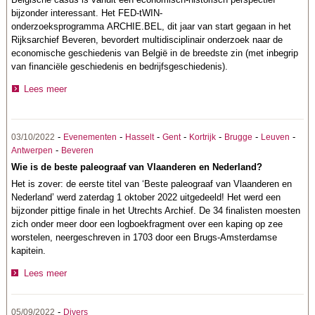
bijzonder interessant. Het
FED-tWIN-
onderzoeksprogramma
ARCHIE.BEL, dit jaar van start gegaan in het
Rijksarchief Beveren, bevordert multidisciplinair onderzoek naar de
economische geschiedenis van België in de breedste zin (met inbegrip
van financiële geschiedenis en bedrijfsgeschiedenis).
Lees meer
-
-
-
-
-
-
-
03/10/2022
Evenementen
Hasselt
Gent
Kortrijk
Brugge
Leuven
-
Antwerpen
Beveren
Wie is de beste paleograaf van Vlaanderen en Nederland?
Het is zover: de eerste titel van ‘Beste paleograaf van Vlaanderen en
Nederland’ werd zaterdag 1 oktober 2022 uitgedeeld! Het werd een
bijzonder pittige finale in het Utrechts Archief. De 34 finalisten moesten
zich onder meer door een logboekfragment over een kaping op zee
worstelen, neergeschreven in 1703 door een Brugs-Amsterdamse
kapitein.
Lees meer
-
05/09/2022
Divers