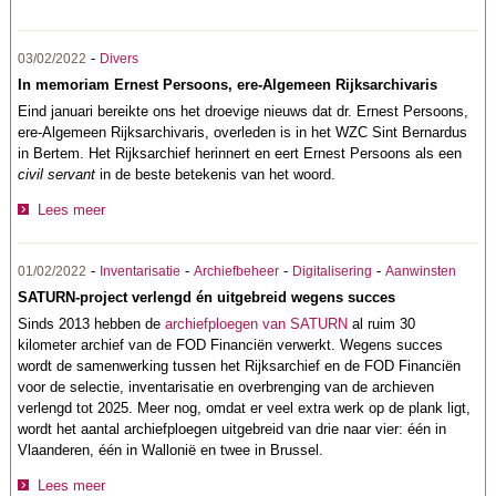
-
03/02/2022
Divers
In memoriam Ernest Persoons, ere-Algemeen Rijksarchivaris
Eind januari bereikte ons het droevige nieuws dat dr. Ernest Persoons,
ere-Algemeen Rijksarchivaris, overleden is in het WZC Sint Bernardus
in Bertem. Het Rijksarchief herinnert en eert Ernest Persoons als een
civil servant
in de beste betekenis van het woord.
Lees meer
-
-
-
-
01/02/2022
Inventarisatie
Archiefbeheer
Digitalisering
Aanwinsten
SATURN-project verlengd én uitgebreid wegens succes
Sinds 2013 hebben de
archiefploegen van SATURN
al ruim 30
kilometer archief van de FOD Financiën verwerkt. Wegens succes
wordt de samenwerking tussen het Rijksarchief en de FOD Financiën
voor de selectie, inventarisatie en overbrenging van de archieven
verlengd tot 2025. Meer nog, omdat er veel extra werk op de plank ligt,
wordt het aantal archiefploegen uitgebreid van drie naar vier: één in
Vlaanderen, één in Wallonië en twee in Brussel.
Lees meer