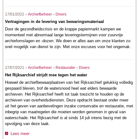
-
-
17/01/2022
Archiefbeheer
Divers
Vertragingen in de levering van bewaringsmateriaal
Door de gezondheidscrisis en de krappe papiermarkt kampen we
momenteel met abnormaal lange leveringstermijnen voor zuurvrije
archiefomslagen en -dozen. We doen er alles aan om onze klanten zo
snel mogelijk van dienst te zijn. Met onze excuses voor het ongemak.
-
-
-
27/07/2021
Archiefbeheer
Restauratie
Divers
Het Rijksarchief strijdt mee tegen het water
Hoewel de archiefbewaarplaatsen van het Rijksarchief gelukkig volledig
gespaard bleven, trof de watersnood heel wat elders bewaarde
archieven. Het Rijksarchief heeft tot taak toezicht te houden op de
archieven van overheidsdiensten. Deze opdracht bestaat onder meer
uit het geven van aanbevelingen inzake conservatie en restauratie, met
inbegrip van maatregelen die moeten worden genomen in geval van
waterschade. Het Rijksarchief is al sinds 14 juli intens bezig met de
opvolging van deze taak.
Lees meer