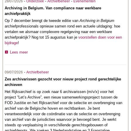
-
-
-
28/07/2026
Onderzoek
Archiefbeheer
Evenementen
Archiving in Belgium. Van compliance naar werkbare
archiefpraktijk
Op 7 december brengt de tweede editie van
Archiving in Belgium
archiefprofessionals opnieuw samen rond een actuele uitdaging: hoe
vertalen we alsmaar complexere regelgeving naar een werkbare
archiefpraktijk? Nog tot 15 augustus kan je
voorstellen doen voor een
bijdrage
!
Lees meer
-
09/07/2026
Archiefbeheer
Zes archivarissen gezocht voor nieuw project rond gerechtelijke
archieven
Het Rijksarchief is op zoek naar 6 archivarissen (m/v/x) voor het
project “Let’s Archive”, een nieuw samenwerkingsproject tussen de
FOD Justitie en het Rijksarchief voor de selectie en overbrenging van
archief van de Belgische hoven en rechtbanken. Je bent
verantwoordelijk voor de coördinatie van de selectie en overbrenging
van archief van de jurisdicties waarvoor je bevoegd bent. Je werkt
steeds op verplaatsing in verschillende gerechtsgebouwen of
archiefdepots. We zoeken 3 Nederlandstalige en 3 Franstalige