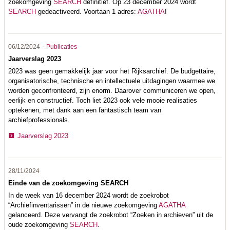
zoekomgeving
SEARCH
definitief. Op 23 december 2024 wordt
SEARCH
gedeactiveerd. Voortaan 1 adres:
AGATHA
!
-
06/12/2024
Publicaties
Jaarverslag 2023
2023 was geen gemakkelijk jaar voor het Rijksarchief. De budgettaire,
organisatorische, technische en intellectuele uitdagingen waarmee we
worden geconfronteerd, zijn enorm. Daarover communiceren we open,
eerlijk en constructief. Toch liet 2023 ook vele mooie realisaties
optekenen, met dank aan een fantastisch team van
archiefprofessionals.
Jaarverslag 2023
28/11/2024
Einde van de zoekomgeving SEARCH
In de week van 16 december 2024 wordt de zoekrobot
“Archiefinventarissen” in de nieuwe zoekomgeving
AGATHA
gelanceerd. Deze vervangt de zoekrobot “Zoeken in archieven” uit de
oude zoekomgeving
SEARCH
.