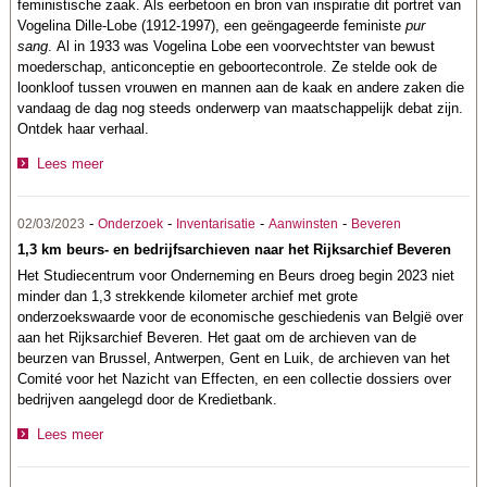
feministische zaak. Als eerbetoon en bron van inspiratie dit portret van
Vogelina Dille-Lobe (1912-1997), een geëngageerde feministe
pur
sang
. Al in 1933 was Vogelina Lobe een voorvechtster van bewust
moederschap, anticonceptie en geboortecontrole. Ze stelde ook de
loonkloof tussen vrouwen en mannen aan de kaak en andere zaken die
vandaag de dag nog steeds onderwerp van maatschappelijk debat zijn.
Ontdek haar verhaal.
Lees meer
-
-
-
-
02/03/2023
Onderzoek
Inventarisatie
Aanwinsten
Beveren
1,3 km beurs- en bedrijfsarchieven naar het Rijksarchief Beveren
Het Studiecentrum voor Onderneming en Beurs droeg begin 2023 niet
minder dan 1,3 strekkende kilometer archief met grote
onderzoekswaarde voor de economische geschiedenis van België over
aan het Rijksarchief Beveren. Het gaat om de archieven van de
beurzen van Brussel, Antwerpen, Gent en Luik, de archieven van het
Comité voor het Nazicht van Effecten, en een collectie dossiers over
bedrijven aangelegd door de Kredietbank.
Lees meer