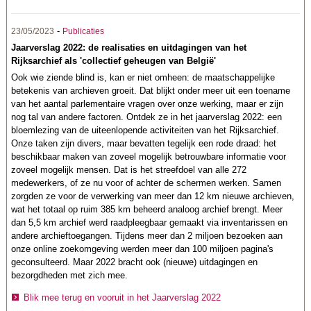
-
23/05/2023
Publicaties
Jaarverslag 2022: de realisaties en uitdagingen van het
Rijksarchief als 'collectief geheugen van België'
Ook wie ziende blind is, kan er niet omheen: de maatschappelijke
betekenis van archieven groeit. Dat blijkt onder meer uit een toename
van het aantal parlementaire vragen over onze werking, maar er zijn
nog tal van andere factoren. Ontdek ze in het jaarverslag 2022: een
bloemlezing van de uiteenlopende activiteiten van het Rijksarchief.
Onze taken zijn divers, maar bevatten tegelijk een rode draad: het
beschikbaar maken van zoveel mogelijk betrouwbare informatie voor
zoveel mogelijk mensen. Dat is het streefdoel van alle 272
medewerkers, of ze nu voor of achter de schermen werken. Samen
zorgden ze voor de verwerking van meer dan 12 km nieuwe archieven,
wat het totaal op ruim 385 km beheerd analoog archief brengt. Meer
dan 5,5 km archief werd raadpleegbaar gemaakt via inventarissen en
andere archieftoegangen. Tijdens meer dan 2 miljoen bezoeken aan
onze online zoekomgeving werden meer dan 100 miljoen pagina's
geconsulteerd. Maar 2022 bracht ook (nieuwe) uitdagingen en
bezorgdheden met zich mee.
Blik mee terug en vooruit in het Jaarverslag 2022