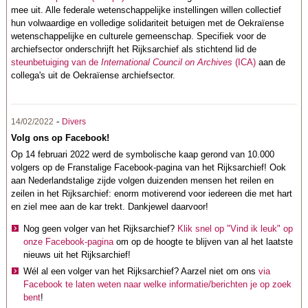
mee uit. Alle federale wetenschappelijke instellingen willen collectief
hun volwaardige en volledige solidariteit betuigen met de Oekraïense
wetenschappelijke en culturele gemeenschap. Specifiek voor de
archiefsector onderschrijft het Rijksarchief als stichtend lid de
steunbetuiging van de
International Council on Archives
(ICA)
aan de
collega's uit de Oekraïense archiefsector.
-
14/02/2022
Divers
Volg ons op Facebook!
Op 14 februari 2022 werd de symbolische kaap gerond van 10.000
volgers op de Franstalige Facebook-pagina van het Rijksarchief! Ook
aan Nederlandstalige zijde volgen duizenden mensen het reilen en
zeilen in het Rijksarchief: enorm motiverend voor iedereen die met hart
en ziel mee aan de kar trekt. Dankjewel daarvoor!
Nog geen volger van het Rijksarchief?
Klik snel op "Vind ik leuk" op
onze Facebook-pagina
om op de hoogte te blijven van al het laatste
nieuws uit het Rijksarchief!
Wél al een volger van het Rijksarchief? Aarzel niet om ons
via
Facebook te laten weten naar welke informatie/berichten je op zoek
bent
!