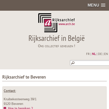
MENU
Rijksarchief in België
Ons collectief geheugen !
FR
|
NL
|
DE
|
EN
Rijksarchief te Beveren
Contact:
Kruibekesteenweg 39/1
9120 Beveren
Hoe te bereiken ?