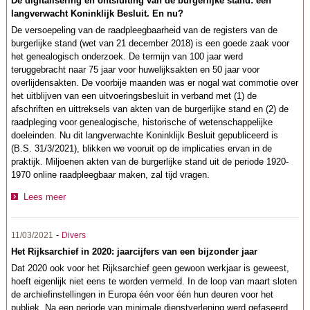
De digitalisering en ontsluiting van de burgerlijke stand: een
langverwacht Koninklijk Besluit. En nu?
De versoepeling van de raadpleegbaarheid van de registers van de
burgerlijke stand (wet van 21 december 2018) is een goede zaak voor
het genealogisch onderzoek. De termijn van 100 jaar werd
teruggebracht naar 75 jaar voor huwelijksakten en 50 jaar voor
overlijdensakten. De voorbije maanden was er nogal wat commotie over
het uitblijven van een uitvoeringsbesluit in verband met (1) de
afschriften en uittreksels van akten van de burgerlijke stand en (2) de
raadpleging voor genealogische, historische of wetenschappelijke
doeleinden. Nu dit langverwachte Koninklijk Besluit gepubliceerd is
(B.S. 31/3/2021), blikken we vooruit op de implicaties ervan in de
praktijk. Miljoenen akten van de burgerlijke stand uit de periode 1920-
1970 online raadpleegbaar maken, zal tijd vragen.
Lees meer
-
11/03/2021
Divers
Het Rijksarchief in 2020: jaarcijfers van een bijzonder jaar
Dat 2020 ook voor het Rijksarchief geen gewoon werkjaar is geweest,
hoeft eigenlijk niet eens te worden vermeld. In de loop van maart sloten
de archiefinstellingen in Europa één voor één hun deuren voor het
publiek. Na een periode van minimale dienstverlening werd gefaseerd