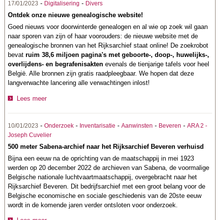
-
-
17/01/2023
Digitalisering
Divers
Ontdek onze nieuwe genealogische website!
Goed nieuws voor doorwinterde genealogen en al wie op zoek wil gaan
naar sporen van zijn of haar voorouders: de nieuwe website met de
genealogische bronnen van het Rijksarchief staat online! De zoekrobot
bevat
ruim 38,6 miljoen pagina's met geboorte-, doop-, huwelijks-,
overlijdens- en begrafenisakten
evenals de tienjarige tafels voor heel
België. Alle bronnen zijn gratis raadpleegbaar. We hopen dat deze
langverwachte lancering alle verwachtingen inlost!
Lees meer
-
-
-
-
-
10/01/2023
Onderzoek
Inventarisatie
Aanwinsten
Beveren
ARA 2 -
Joseph Cuvelier
500 meter Sabena-archief naar het Rijksarchief Beveren verhuisd
Bijna een eeuw na de oprichting van de maatschappij in mei 1923
werden op 20 december 2022 de archieven van Sabena, de voormalige
Belgische nationale luchtvaartmaatschappij, overgebracht naar het
Rijksarchief Beveren. Dit bedrijfsarchief met een groot belang voor de
Belgische economische en sociale geschiedenis van de 20ste eeuw
wordt in de komende jaren verder ontsloten voor onderzoek.