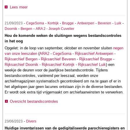
Lees meer
-
-
-
-
-
-
-
21/09/2023
CegeSoma
Kortrijk
Brugge
Antwerpen
Beveren
Luik
-
-
Doornik
Bergen
ARA 2 - Joseph Cuvelier
Hou de komende weken de sluitingen wegens bestandscontroles
in het oog
Opgelet: in de loop van september, oktober en november sluiten
negen
van onze leeszalen
(
ARA2
-
CegeSoma
-
Rijksarchief Antwerpen
-
Rijksarchief Bergen
-
Rijksarchief Beveren
-
Rijksarchief Brugge
-
Rijksarchief Doornik
-
Rijksarchief Kortrijk
-
Rijksarchief Luik
) een
weekje de deuren voor de jaarlijkse bestandscontrole.
Tijdens
bestandscontroles, variërend per leeszaal, worden onze
archiefmagazijnen systematisch gecontroleerd om na te gaan of er in
het afgelopen jaar geen lacunes ontstaan zijn in de diverse bestanden.
Er wordt ook extra tijd vrijgemaakt om archiefaanwinsten te verwerken.
Overzicht bestandscontroles
-
23/06/2023
Divers
Huidige inventarissen van de gedigitaliseerde parochieregisters en