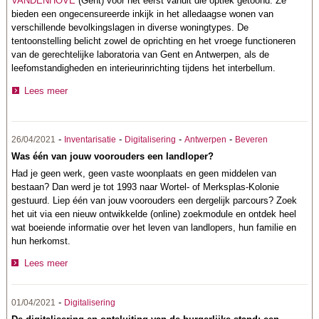
VANDENHOVE
(Gent) voor het eerst vanuit die optiek getoond. Ze
bieden een ongecensureerde inkijk in het alledaagse wonen van
verschillende bevolkingslagen in diverse woningtypes. De
tentoonstelling belicht zowel de oprichting en het vroege functioneren
van de gerechtelijke laboratoria van Gent en Antwerpen, als de
leefomstandigheden en interieurinrichting tijdens het interbellum.
Lees meer
-
-
-
-
26/04/2021
Inventarisatie
Digitalisering
Antwerpen
Beveren
Was één van jouw voorouders een landloper?
Had je geen werk, geen vaste woonplaats en geen middelen van
bestaan? Dan werd je tot 1993 naar Wortel- of Merksplas-Kolonie
gestuurd. Liep één van jouw voorouders een dergelijk parcours? Zoek
het uit via een nieuw ontwikkelde (online) zoekmodule en ontdek heel
wat boeiende informatie over het leven van landlopers, hun familie en
hun herkomst.
Lees meer
-
01/04/2021
Digitalisering