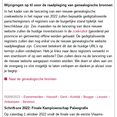
Wijzigingen op til voor de raadpleging van genealogische bronnen
In het kader van de lancering van een nieuwe genealogische
zoekwebsite in het najaar van 2022 zullen bepaalde gedigitaliseerde
parochieregisters of registers van de burgerlijke stand tijdelijk niet
beschikbaar zijn. Zes maanden na de lancering van deze nieuwe
website zullen de huidige inventarissen in de
zoekrobot
(geordend per
provincie en gemeente) offline worden gehaald. De gedigitaliseerde
registers zullen dan nog enkel via de nieuwe genealogische website
raadpleegbaar zijn. Concreet betekent dit dat de huidige URL’s op
termijn zullen verdwijnen. Heb je links naar deze registers verwerkt in
een stamboom of op een website? Dan zullen deze na de lancering van
de nieuwe website aangepast moeten worden. We doen er alles aan om
de overgang zo vlot mogelijk te laten verlopen en danken je alvast voor
je begrip.
Naar de genealogische bronnen
-
-
-
-
-
-
-
05/09/2022
Evenementen
Hasselt
Gent
Kortrijk
Brugge
Leuven
-
Antwerpen
Beveren
Schrift-ure 2022: Finale Kampioenschap Paleografie
Op zaterdag 1 oktober 2022 vindt de finale van de eerste Vlaams-