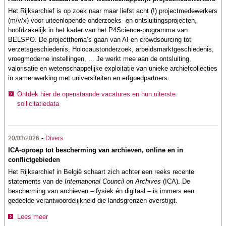
Het Rijksarchief is op zoek naar maar liefst acht (!) projectmedewerkers
(m/v/x) voor uiteenlopende onderzoeks- en ontsluitingsprojecten,
hoofdzakelijk in het kader van het P4Science-programma van
BELSPO. De projectthema’s gaan van AI en crowdsourcing tot
verzetsgeschiedenis, Holocaustonderzoek, arbeidsmarktgeschiedenis,
vroegmoderne instellingen, ... Je werkt mee aan de ontsluiting,
valorisatie en wetenschappelijke exploitatie van unieke archiefcollecties
in samenwerking met universiteiten en erfgoedpartners.
Ontdek hier de openstaande vacatures en hun uiterste
sollicitatiedata
-
20/03/2026
Divers
ICA-oproep tot bescherming van archieven, online en in
conflictgebieden
Het Rijksarchief in België schaart zich achter een reeks recente
statements van de
International Council on Archives
(ICA). De
bescherming van archieven – fysiek én digitaal – is immers een
gedeelde verantwoordelijkheid die landsgrenzen overstijgt.
Lees meer