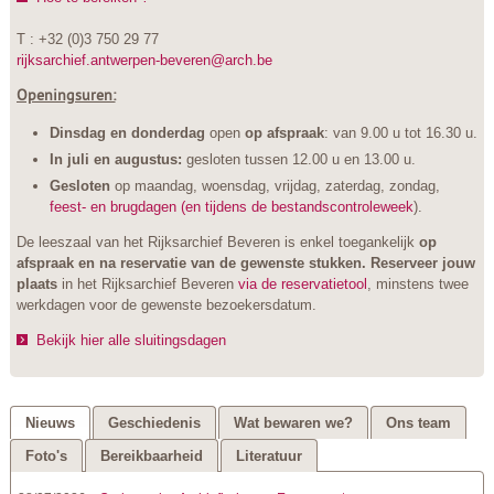
T : +32 (0)3 750 29 77
rijksarchief.antwerpen-beveren@arch.be
Openingsuren:
Dinsdag en donderdag
open
op afspraak
: van 9.00 u tot 16.30 u.
In juli en augustus:
gesloten tussen 12.00 u en 13.00 u.
Gesloten
op maandag, woensdag, vrijdag, zaterdag, zondag,
feest- en brugdagen (en tijdens de bestandscontroleweek
).
De leeszaal van het Rijksarchief Beveren is enkel toegankelijk
op
afspraak
en na reservatie van de gewenste stukken.
Reserveer jouw
plaats
in het Rijksarchief Beveren
via de reservatietool
, minstens twee
werkdagen voor de gewenste bezoekersdatum.
Bekijk hier alle sluitingsdagen
Nieuws
Geschiedenis
Wat bewaren we?
Ons team
Foto's
Bereikbaarheid
Literatuur