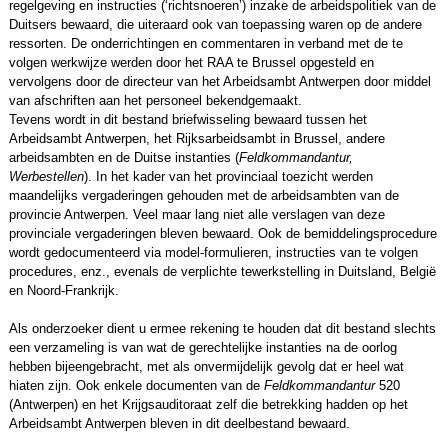
regelgeving en instructies (‘richtsnoeren’) inzake de arbeidspolitiek van de
Duitsers bewaard, die uiteraard ook van toepassing waren op de andere
ressorten. De onderrichtingen en commentaren in verband met de te
volgen werkwijze werden door het RAA te Brussel opgesteld en
vervolgens door de directeur van het Arbeidsambt Antwerpen door middel
van afschriften aan het personeel bekendgemaakt.
Tevens wordt in dit bestand briefwisseling bewaard tussen het
Arbeidsambt Antwerpen, het Rijksarbeidsambt in Brussel, andere
arbeidsambten en de Duitse instanties (
Feldkommandantur,
Werbestellen
). In het kader van het provinciaal toezicht werden
maandelijks vergaderingen gehouden met de arbeidsambten van de
provincie Antwerpen. Veel maar lang niet alle verslagen van deze
provinciale vergaderingen bleven bewaard. Ook de bemiddelingsprocedure
wordt gedocumenteerd via model-formulieren, instructies van te volgen
procedures, enz., evenals de verplichte tewerkstelling in Duitsland, België
en Noord-Frankrijk.
Als onderzoeker dient u ermee rekening te houden dat dit bestand slechts
een verzameling is van wat de gerechtelijke instanties na de oorlog
hebben bijeengebracht, met als onvermijdelijk gevolg dat er heel wat
hiaten zijn. Ook enkele documenten van de
Feldkommandantur
520
(Antwerpen) en het Krijgsauditoraat zelf die betrekking hadden op het
Arbeidsambt Antwerpen bleven in dit deelbestand bewaard.