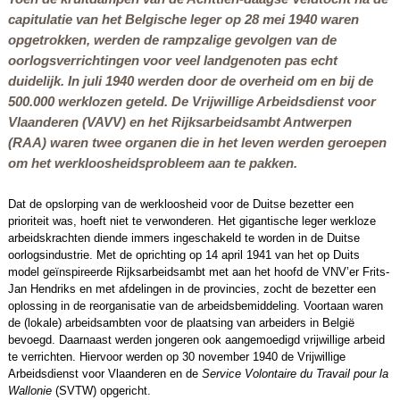
capitulatie van het Belgische leger op 28 mei 1940 waren
opgetrokken, werden de rampzalige gevolgen van de
oorlogsverrichtingen voor veel landgenoten pas echt
duidelijk. In juli 1940 werden door de overheid om en bij de
500.000 werklozen geteld. De Vrijwillige Arbeidsdienst voor
Vlaanderen (VAVV) en het Rijksarbeidsambt Antwerpen
(RAA) waren twee organen die in het leven werden geroepen
om het werkloosheidsprobleem aan te pakken.
Dat de opslorping van de werkloosheid voor de Duitse bezetter een
prioriteit was, hoeft niet te verwonderen. Het gigantische leger werkloze
arbeidskrachten diende immers ingeschakeld te worden in de Duitse
oorlogsindustrie. Met de oprichting op 14 april 1941 van het op Duits
model geïnspireerde Rijksarbeidsambt met aan het hoofd de VNV’er Frits-
Jan Hendriks en met afdelingen in de provincies, zocht de bezetter een
oplossing in de reorganisatie van de arbeidsbemiddeling. Voortaan waren
de (lokale) arbeidsambten voor de plaatsing van arbeiders in België
bevoegd. Daarnaast werden jongeren ook aangemoedigd vrijwillige arbeid
te verrichten. Hiervoor werden op 30 november 1940 de Vrijwillige
Arbeidsdienst voor Vlaanderen en de
Service Volontaire du Travail pour la
Wallonie
(SVTW) opgericht.