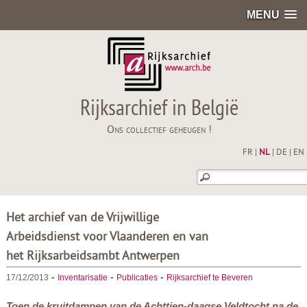
MENU
Rijksarchief in België
Ons collectief geheugen !
FR
|
NL
|
DE
|
EN
Het archief van de Vrijwillige
Arbeidsdienst voor Vlaanderen en van
het Rijksarbeidsambt Antwerpen
-
-
-
17/12/2013
Inventarisatie
Publicaties
Rijksarchief te Beveren
Toen de kruitdampen van de Achttien-daagse Veldtocht na de