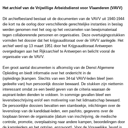
Het archief van de Vrijwillige Arbeidsdienst voor Vlaanderen (VAVV)
Dit archiefbestand bestaat uit de documenten van de VAVV uit 1940-1944
die kort na de oorlog door verschillende gerechtelijke instanties in beslag
werden genomen met het oog op het verzamelen van bewijsmateriaal
tegen collaborerende personen en organisaties. Deze overtuigingsstukken
vormden het dossier dat het krijgsauditoraat over de VAVV aanlegde. Het
archief werd op 13 maart 1951 door het Krijgsauditoraat Antwerpen
overgedragen aan het Rijksarchief te Antwerpen en belicht vooral de
organisatie van de VAVV.
Een groot aantal documenten is afkomstig van de Dienst Algemene
Opleiding en biedt informatie over het onderricht in de
(opleidings-)kampen. Slechts van een 34-tal VAVV-leden bleef (een
gedeelte van) hun persoonlijk dossier bewaard. De stukken zijn niettemin
interessant omdat ze een beeld geven van de criteria waaraan de
aspirant-leden dienden te voldoen. In sommige gevallen bleef een
levensbeschrijving en/of een motivering van het lidmaatschap bewaard.
De persoonlijke dossiers bevatten een stamboekje, inlichtingen over de
levensloop van de kandidaat-leden, een pasfoto, gegevens over de
loopbaan binnen de organisatie (datum van inschrijving, de medische
controle, promotie, overplaatsing naar andere kampen, beoordelingen door
de kampleiders en het ontslag, enzovoort). Voor de Vrouwelijke Jeugd is