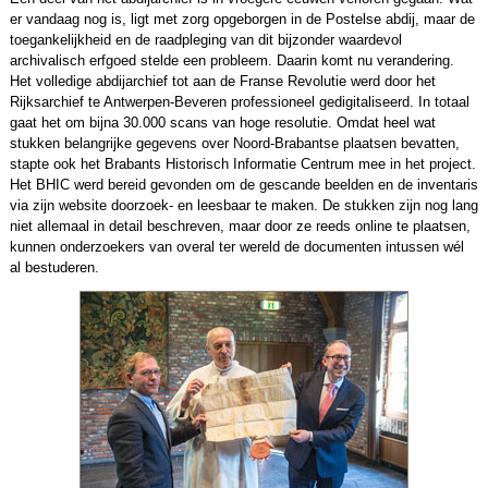
er vandaag nog is, ligt met zorg opgeborgen in de Postelse abdij, maar de
toegankelijkheid en de raadpleging van dit bijzonder waardevol
archivalisch erfgoed stelde een probleem. Daarin komt nu verandering.
Het volledige abdijarchief tot aan de Franse Revolutie werd door het
Rijksarchief te Antwerpen-Beveren professioneel gedigitaliseerd. In totaal
gaat het om bijna 30.000 scans van hoge resolutie. Omdat heel wat
stukken belangrijke gegevens over Noord-Brabantse plaatsen bevatten,
stapte ook het Brabants Historisch Informatie Centrum mee in het project.
Het BHIC werd bereid gevonden om de gescande beelden en de inventaris
via zijn website doorzoek- en leesbaar te maken. De stukken zijn nog lang
niet allemaal in detail beschreven, maar door ze reeds online te plaatsen,
kunnen onderzoekers van overal ter wereld de documenten intussen wél
al bestuderen.