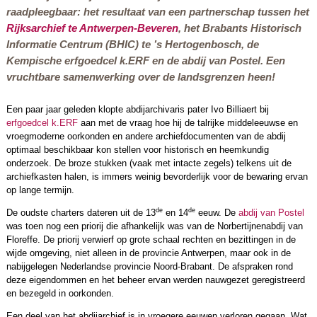
raadpleegbaar: het resultaat van een partnerschap tussen het
Rijksarchief te Antwerpen-Beveren
, het Brabants Historisch
Informatie Centrum (BHIC) te ’s Hertogenbosch, de
Kempische erfgoedcel k.ERF en de abdij van Postel. Een
vruchtbare samenwerking over de landsgrenzen heen!
Een paar jaar geleden klopte abdijarchivaris pater Ivo Billiaert bij
erfgoedcel k.ERF
aan met de vraag hoe hij de talrijke middeleeuwse en
vroegmoderne oorkonden en andere archiefdocumenten van de abdij
optimaal beschikbaar kon stellen voor historisch en heemkundig
onderzoek. De broze stukken (vaak met intacte zegels) telkens uit de
archiefkasten halen, is immers weinig bevorderlijk voor de bewaring ervan
op lange termijn.
de
de
De oudste charters dateren uit de 13
en 14
eeuw. De
abdij van Postel
was toen nog een priorij die afhankelijk was van de Norbertijnenabdij van
Floreffe. De priorij verwierf op grote schaal rechten en bezittingen in de
wijde omgeving, niet alleen in de provincie Antwerpen, maar ook in de
nabijgelegen Nederlandse provincie Noord-Brabant. De afspraken rond
deze eigendommen en het beheer ervan werden nauwgezet geregistreerd
en bezegeld in oorkonden.
Een deel van het abdijarchief is in vroegere eeuwen verloren gegaan. Wat