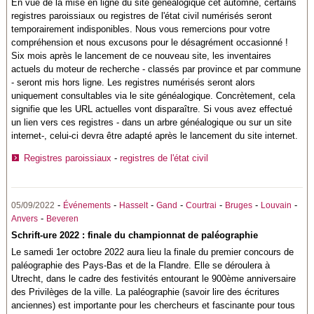
En vue de la mise en ligne du site généalogique cet automne, certains
registres paroissiaux ou registres de l'état civil numérisés seront
temporairement indisponibles. Nous vous remercions pour votre
compréhension et nous excusons pour le désagrément occasionné !
Six mois après le lancement de ce nouveau site, les inventaires
actuels du moteur de recherche - classés par province et par commune
- seront mis hors ligne. Les registres numérisés seront alors
uniquement consultables via le site généalogique. Concrètement, cela
signifie que les URL actuelles vont disparaître. Si vous avez effectué
un lien vers ces registres - dans un arbre généalogique ou sur un site
internet-, celui-ci devra être adapté après le lancement du site internet.
Registres paroissiaux
-
registres de l'état civil
-
-
-
-
-
-
-
05/09/2022
Événements
Hasselt
Gand
Courtrai
Bruges
Louvain
-
Anvers
Beveren
Schrift-ure 2022 : finale du championnat de paléographie
Le samedi 1er octobre 2022 aura lieu la finale du premier concours de
paléographie des Pays-Bas et de la Flandre. Elle se déroulera à
Utrecht, dans le cadre des festivités entourant le 900ème anniversaire
des Privilèges de la ville. La paléographie (savoir lire des écritures
anciennes) est importante pour les chercheurs et fascinante pour tous