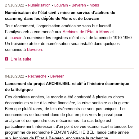
-
-
-
-
27/10/2022
Numérisation
Louvain
Beveren
Mons
Numérisation de l’état civil : mise en service d’ateliers de
scanning dans les dépôts de Mons et de Louvain
Tout récemment, l’organisation américaine sans but lucratif
Familysearch a commencé aux
Archives de l’État à Mons
et
à
Louvain
à numériser les registres d’état civil de la période 1910-1950.
Un troisième atelier de numérisation sera installé dans quelques
semaines à
Beveren
.
Lire la suite
-
-
04/10/2022
Recherche
Beveren
Lancement du projet ARCHIE.BEL relatif à l'histoire économique
de la Belgique
Ces dernières années, le monde a été confronté à plusieurs chocs
économiques suite à la crise financière, la crise sanitaire ou la guerre.
Bien que plutôt rares, de tels événements ne sont pas uniques. Les
économistes se tournent donc de plus en plus vers le passé pour
analyser et comprendre ces mécanismes. Le cas belge est
particulièrement intéressant d'un point de vue économico-historique. Le
programme de recherche FED-tWIN ARCHIE.BEL, lancé cette année
aux Archives de l'État à Beveren, encourage la recherche