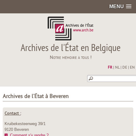
MENU
Archives de l'État en Belgique
Notre mémoire à tous !
FR
|
NL
|
DE
|
EN
Archives de l'État à Beveren
Contact :
Kruibekesteenweg 39/1
9120 Beveren
Comment s'y rendre ?