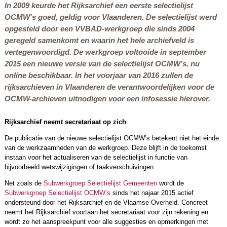
In 2009 keurde het Rijksarchief een eerste selectielijst
OCMW's goed, geldig voor Vlaanderen. De selectielijst werd
opgesteld door een VVBAD-werkgroep die sinds 2004
geregeld samenkomt en waarin het hele archiefveld is
vertegenwoordigd. De werkgroep voltooide in september
2015 een nieuwe versie van de selectielijst OCMW’s, nu
online beschikbaar. In het voorjaar van 2016 zullen de
rijksarchieven in Vlaanderen de verantwoordelijken voor de
OCMW-archieven uitnodigen voor een infosessie hierover.
Rijksarchief neemt secretariaat op zich
De publicatie van de nieuwe selectielijst OCMW’s betekent niet het einde
van de werkzaamheden van de werkgroep. Deze blijft in de toekomst
instaan voor het actualiseren van de selectielijst in functie van
bijvoorbeeld wetswijzigingen of taakverschuivingen.
Net zoals de
Subwerkgroep Selectielijst Gemeenten
wordt de
Subwerkgroep Selectielijst OCMW’s
sinds het najaar 2015 actief
ondersteund door het Rijksarchief en de Vlaamse Overheid. Concreet
neemt het Rijksarchief voortaan het secretariaat voor zijn rekening en
wordt zo het aanspreekpunt voor alle suggesties en opmerkingen met