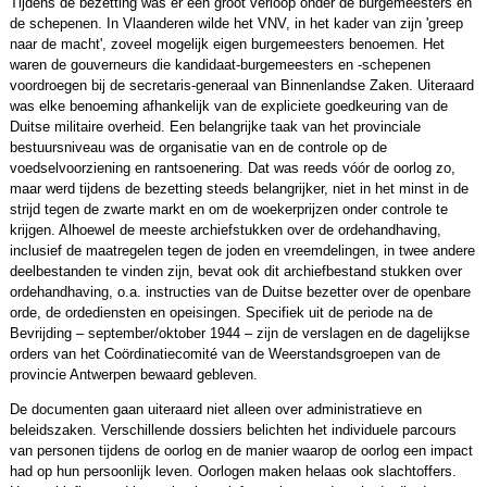
Tijdens de bezetting was er een groot verloop onder de burgemeesters en
de schepenen. In Vlaanderen wilde het VNV, in het kader van zijn 'greep
naar de macht', zoveel mogelijk eigen burgemeesters benoemen. Het
waren de gouverneurs die kandidaat-burgemeesters en -schepenen
voordroegen bij de secretaris-generaal van Binnenlandse Zaken. Uiteraard
was elke benoeming afhankelijk van de expliciete goedkeuring van de
Duitse militaire overheid. Een belangrijke taak van het provinciale
bestuursniveau was de organisatie van en de controle op de
voedselvoorziening en rantsoenering. Dat was reeds vóór de oorlog zo,
maar werd tijdens de bezetting steeds belangrijker, niet in het minst in de
strijd tegen de zwarte markt en om de woekerprijzen onder controle te
krijgen. Alhoewel de meeste archiefstukken over de ordehandhaving,
inclusief de maatregelen tegen de joden en vreemdelingen, in twee andere
deelbestanden te vinden zijn, bevat ook dit archiefbestand stukken over
ordehandhaving, o.a. instructies van de Duitse bezetter over de openbare
orde, de ordediensten en opeisingen. Specifiek uit de periode na de
Bevrijding – september/oktober 1944 – zijn de verslagen en de dagelijkse
orders van het Coördinatiecomité van de Weerstandsgroepen van de
provincie Antwerpen bewaard gebleven.
De documenten gaan uiteraard niet alleen over administratieve en
beleidszaken. Verschillende dossiers belichten het individuele parcours
van personen tijdens de oorlog en de manier waarop de oorlog een impact
had op hun persoonlijk leven. Oorlogen maken helaas ook slachtoffers.