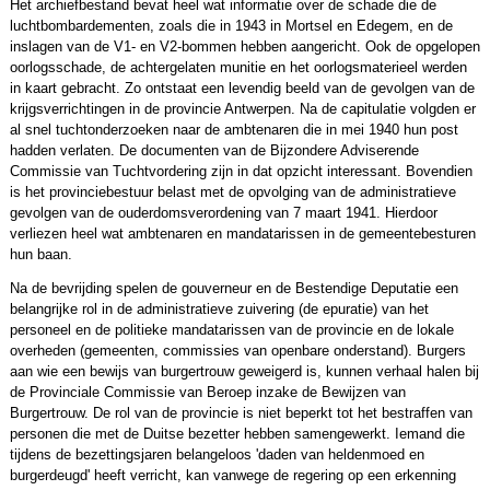
Het archiefbestand bevat heel wat informatie over de schade die de
luchtbombardementen, zoals die in 1943 in Mortsel en Edegem, en de
inslagen van de V1- en V2-bommen hebben aangericht. Ook de opgelopen
oorlogsschade, de achtergelaten munitie en het oorlogsmaterieel werden
in kaart gebracht. Zo ontstaat een levendig beeld van de gevolgen van de
krijgsverrichtingen in de provincie Antwerpen. Na de capitulatie volgden er
al snel tuchtonderzoeken naar de ambtenaren die in mei 1940 hun post
hadden verlaten. De documenten van de Bijzondere Adviserende
Commissie van Tuchtvordering zijn in dat opzicht interessant. Bovendien
is het provinciebestuur belast met de opvolging van de administratieve
gevolgen van de ouderdomsverordening van 7 maart 1941. Hierdoor
verliezen heel wat ambtenaren en mandatarissen in de gemeentebesturen
hun baan.
Na de bevrijding spelen de gouverneur en de Bestendige Deputatie een
belangrijke rol in de administratieve zuivering (de epuratie) van het
personeel en de politieke mandatarissen van de provincie en de lokale
overheden (gemeenten, commissies van openbare onderstand). Burgers
aan wie een bewijs van burgertrouw geweigerd is, kunnen verhaal halen bij
de Provinciale Commissie van Beroep inzake de Bewijzen van
Burgertrouw. De rol van de provincie is niet beperkt tot het bestraffen van
personen die met de Duitse bezetter hebben samengewerkt. Iemand die
tijdens de bezettingsjaren belangeloos 'daden van heldenmoed en
burgerdeugd' heeft verricht, kan vanwege de regering op een erkenning