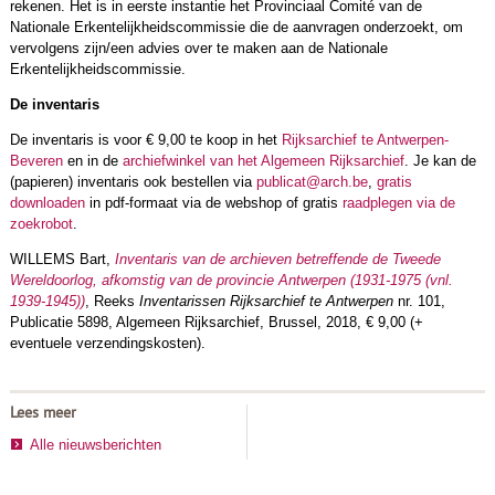
rekenen. Het is in eerste instantie het Provinciaal Comité van de
Nationale Erkentelijkheidscommissie die de aanvragen onderzoekt, om
vervolgens zijn/een advies over te maken aan de Nationale
Erkentelijkheidscommissie.
De inventaris
De inventaris is voor € 9,00 te koop in het
Rijksarchief te Antwerpen-
Beveren
en in de
archiefwinkel van het Algemeen Rijksarchief
. Je kan de
(papieren) inventaris ook bestellen via
publicat@arch.be
,
gratis
downloaden
in pdf-formaat via de webshop of gratis
raadplegen via de
zoekrobot
.
WILLEMS Bart,
Inventaris van de archieven betreffende de Tweede
Wereldoorlog, afkomstig van de provincie Antwerpen (1931-1975 (vnl.
1939-1945))
, Reeks
Inventarissen Rijksarchief te Antwerpen
nr. 101,
Publicatie 5898, Algemeen Rijksarchief, Brussel, 2018, € 9,00 (+
eventuele verzendingskosten).
Lees meer
Alle nieuwsberichten