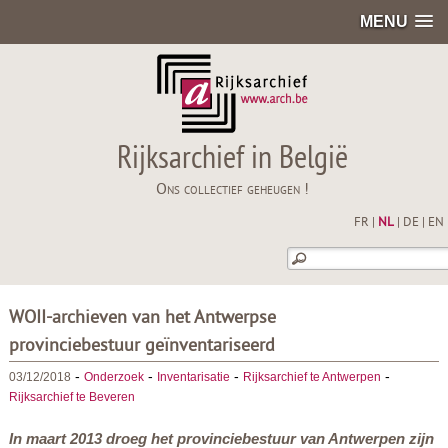
MENU
Rijksarchief in België
Ons collectief geheugen !
FR
|
NL
|
DE
|
EN
WOII-archieven van het Antwerpse
provinciebestuur geïnventariseerd
-
-
-
-
03/12/2018
Onderzoek
Inventarisatie
Rijksarchief te Antwerpen
Rijksarchief te Beveren
In maart 2013 droeg het provinciebestuur van Antwerpen zijn