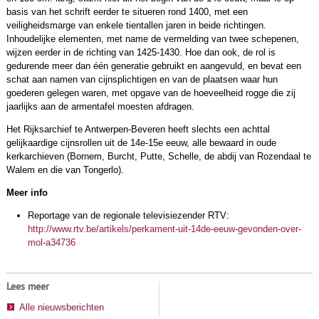
basis van het schrift eerder te situeren rond 1400, met een
veiligheidsmarge van enkele tientallen jaren in beide richtingen.
Inhoudelijke elementen, met name de vermelding van twee schepenen,
wijzen eerder in de richting van 1425-1430. Hoe dan ook, de rol is
gedurende meer dan één generatie gebruikt en aangevuld, en bevat een
schat aan namen van cijnsplichtigen en van de plaatsen waar hun
goederen gelegen waren, met opgave van de hoeveelheid rogge die zij
jaarlijks aan de armentafel moesten afdragen.
Het Rijksarchief te Antwerpen-Beveren heeft slechts een achttal
gelijkaardige cijnsrollen uit de 14e-15e eeuw, alle bewaard in oude
kerkarchieven (Bornem, Burcht, Putte, Schelle, de abdij van Rozendaal te
Walem en die van Tongerlo).
Meer info
Reportage van de regionale televisiezender RTV:
http://www.rtv.be/artikels/perkament-uit-14de-eeuw-gevonden-over-
mol-a34736
Lees meer
Alle nieuwsberichten