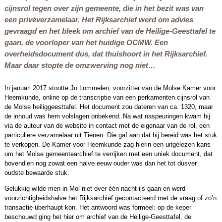
cijnsrol tegen over zijn gemeente, die in het bezit was van
een privéverzamelaar. Het Rijksarchief werd om advies
gevraagd en het bleek om archief van de Heilige-Geesttafel te
gaan, de voorloper van het huidige OCMW. Een
overheidsdocument dus, dat thuishoort in het Rijksarchief.
Maar daar stopte de omzwerving nog niet…
In januari 2017 stootte Jo Lommelen, voorzitter van de Molse Kamer voor
Heemkunde, online op de transcriptie van een perkamenten cijnsrol van
de Molse heiliggeesttafel. Het document zou dateren van ca. 1320, maar
de inhoud was hem volslagen onbekend. Na wat naspeuringen kwam hij
via de auteur van de website in contact met de eigenaar van de rol, een
particuliere verzamelaar uit Tienen. Die gaf aan dat hij bereid was het stuk
te verkopen. De Kamer voor Heemkunde zag hierin een uitgelezen kans
om het Molse gemeentearchief te verrijken met een uniek document, dat
bovendien nog zowat een halve eeuw ouder was dan het tot dusver
oudste bewaarde stuk.
Gelukkig wilde men in Mol niet over één nacht ijs gaan en werd
voorzichtigheidshalve het Rijksarchief gecontacteerd met de vraag of zo’n
transactie überhaupt kon. Het antwoord was formeel: op de keper
beschouwd ging het hier om archief van de Heilige-Geesttafel, de