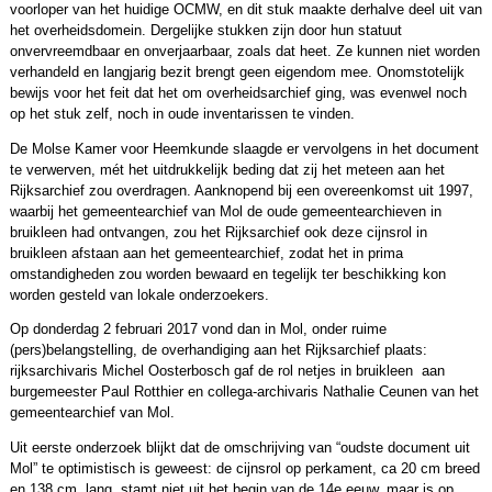
voorloper van het huidige OCMW, en dit stuk maakte derhalve deel uit van
het overheidsdomein. Dergelijke stukken zijn door hun statuut
onvervreemdbaar en onverjaarbaar, zoals dat heet. Ze kunnen niet worden
verhandeld en langjarig bezit brengt geen eigendom mee. Onomstotelijk
bewijs voor het feit dat het om overheidsarchief ging, was evenwel noch
op het stuk zelf, noch in oude inventarissen te vinden.
De Molse Kamer voor Heemkunde slaagde er vervolgens in het document
te verwerven, mét het uitdrukkelijk beding dat zij het meteen aan het
Rijksarchief zou overdragen. Aanknopend bij een overeenkomst uit 1997,
waarbij het gemeentearchief van Mol de oude gemeentearchieven in
bruikleen had ontvangen, zou het Rijksarchief ook deze cijnsrol in
bruikleen afstaan aan het gemeentearchief, zodat het in prima
omstandigheden zou worden bewaard en tegelijk ter beschikking kon
worden gesteld van lokale onderzoekers.
Op donderdag 2 februari 2017 vond dan in Mol, onder ruime
(pers)belangstelling, de overhandiging aan het Rijksarchief plaats:
rijksarchivaris Michel Oosterbosch gaf de rol netjes in bruikleen aan
burgemeester Paul Rotthier en collega-archivaris Nathalie Ceunen van het
gemeentearchief van Mol.
Uit eerste onderzoek blijkt dat de omschrijving van “oudste document uit
Mol” te optimistisch is geweest: de cijnsrol op perkament, ca 20 cm breed
en 138 cm. lang, stamt niet uit het begin van de 14e eeuw, maar is op