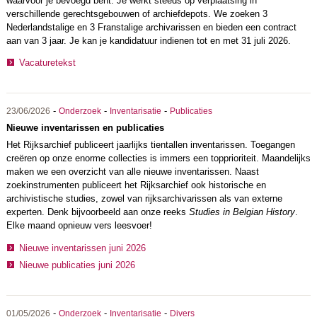
waarvoor je bevoegd bent. Je werkt steeds op verplaatsing in
verschillende gerechtsgebouwen of archiefdepots. We zoeken 3
Nederlandstalige en 3 Franstalige archivarissen en bieden een contract
aan van 3 jaar. Je kan je kandidatuur indienen tot en met 31 juli 2026.
Vacaturetekst
-
-
-
23/06/2026
Onderzoek
Inventarisatie
Publicaties
Nieuwe inventarissen en publicaties
Het Rijksarchief publiceert jaarlijks tientallen inventarissen. Toegangen
creëren op onze enorme collecties is immers een topprioriteit. Maandelijks
maken we een overzicht van alle nieuwe inventarissen. Naast
zoekinstrumenten publiceert het Rijksarchief ook historische en
archivistische studies, zowel van rijksarchivarissen als van externe
experten. Denk bijvoorbeeld aan onze reeks
Studies in Belgian History
.
Elke maand opnieuw vers leesvoer!
Nieuwe inventarissen juni 2026
Nieuwe publicaties juni 2026
-
-
-
01/05/2026
Onderzoek
Inventarisatie
Divers