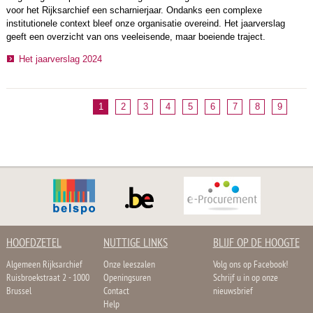
voor het Rijksarchief een scharnierjaar. Ondanks een complexe
institutionele context bleef onze organisatie overeind. Het jaarverslag
geeft een overzicht van ons veeleisende, maar boeiende traject.
Het jaarverslag 2024
1
2
3
4
5
6
7
8
9
HOOFDZETEL
NUTTIGE LINKS
BLIJF OP DE HOOGTE
Algemeen Rijksarchief
Onze leeszalen
Volg ons op Facebook!
Ruisbroekstraat 2 - 1000
Openingsuren
Schrijf u in op onze
Brussel
Contact
nieuwsbrief
Help