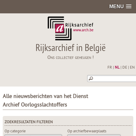
MENU
Rijksarchief in België
Ons collectief geheugen !
FR
|
NL
|
DE
|
EN
Alle nieuwsberichten van het Dienst
Archief Oorlogsslachtoffers
ZOEKRESULTATEN FILTEREN
Op categorie
Op archiefbewaarplaats