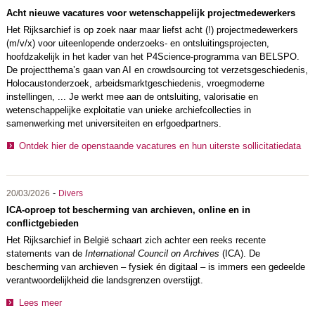
Acht nieuwe vacatures voor wetenschappelijk projectmedewerkers
Het Rijksarchief is op zoek naar maar liefst acht (!) projectmedewerkers
(m/v/x) voor uiteenlopende onderzoeks- en ontsluitingsprojecten,
hoofdzakelijk in het kader van het P4Science-programma van BELSPO.
De projectthema’s gaan van AI en crowdsourcing tot verzetsgeschiedenis,
Holocaustonderzoek, arbeidsmarktgeschiedenis, vroegmoderne
instellingen, ... Je werkt mee aan de ontsluiting, valorisatie en
wetenschappelijke exploitatie van unieke archiefcollecties in
samenwerking met universiteiten en erfgoedpartners.
Ontdek hier de openstaande vacatures en hun uiterste sollicitatiedata
-
20/03/2026
Divers
ICA-oproep tot bescherming van archieven, online en in
conflictgebieden
Het Rijksarchief in België schaart zich achter een reeks recente
statements van de
International Council on Archives
(ICA). De
bescherming van archieven – fysiek én digitaal – is immers een gedeelde
verantwoordelijkheid die landsgrenzen overstijgt.
Lees meer