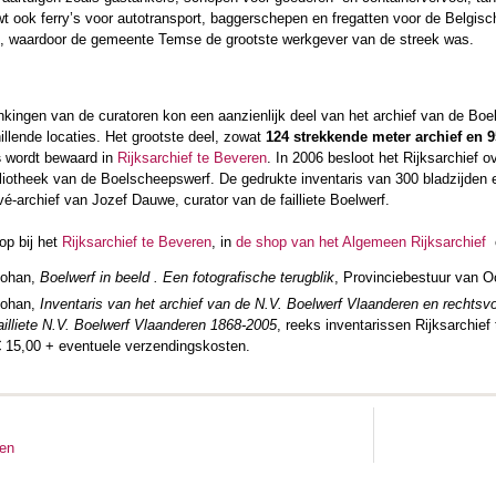
 ook ferry’s voor autotransport, baggerschepen en fregatten voor de Belgisc
, waardoor de gemeente Temse de grootste werkgever van de streek was.
nkingen van de curatoren kon een aanzienlijk deel van het archief van de Boe
illende locaties. Het grootste deel, zowat
124 strekkende meter archief en
s
wordt bewaard in
Rijksarchief te Beveren
. In 2006 besloot het Rijksarchief o
ibliotheek van de Boelscheepswerf. De gedrukte inventaris van 300 bladzijden
vé-archief van Jozef Dauwe, curator van de failliete Boelwerf.
op bij het
Rijksarchief te Beveren
, in
de shop van het Algemeen Rijksarchief
ohan,
Boelwerf in beeld . Een fotografische terugblik
, Provinciebestuur van O
ohan,
Inventaris van het archief van de N.V. Boelwerf Vlaanderen en rechtsv
ailliete N.V. Boelwerf Vlaanderen 1868-2005
, reeks inventarissen Rijksarchief
€ 15,00 + eventuele verzendingskosten.
ten