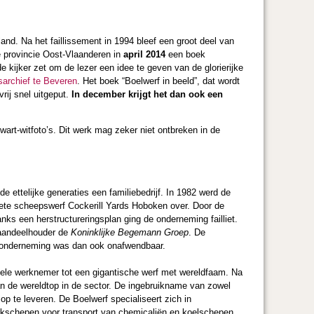
nd. Na het faillissement in 1994 bleef een groot deel van
e provincie Oost-Vlaanderen in
april 2014
een boek
 kijker zet om de lezer een idee te geven van de glorierijke
sarchief te Beveren
. Het boek “Boelwerf in beeld”, dat wordt
rij snel uitgeput.
In december krijgt het dan ook een
art-witfoto’s. Dit werk mag zeker niet ontbreken in de
ettelijke generaties een familiebedrijf. In 1982 werd de
iete scheepswerf Cockerill Yards Hoboken over. Door de
nks een herstructureringsplan ging de onderneming failliet.
 aandeelhouder de
Koninklijke Begemann Groep
. De
de onderneming was dan ook onafwendbaar.
nkele werknemer tot een gigantische werf met wereldfaam. Na
n de wereldtop in de sector. De ingebruikname van zowel
p te leveren. De Boelwerf specialiseert zich in
nkschepen voor transport van chemicaliën en koelschepen.