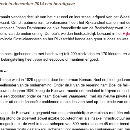
 werk in december 2014 een heruitgave.
akt vandaag deel uit van het cultureel en industrieel erfgoed van het Waasla
ewaard. Om dit patrimonium te valoriseren heeft het Rijksarchief samen met d
rchivaris Johan Dambruyne de rijke fotocollectie van de Boelscheepswerf in de
nis van de onderneming. De foto’s worden hoofdzakelijk bewaard in het
Rijk
rovincie Oost-Vlaanderen en het Rijksarchief kende een groot succes en was v
n boek (gebonden en met hardcover) telt 200 bladzijden en 170 kleuren- en zw
e belangstelling heeft voor scheepbouw of maritiem erfgoed.
s ...
emse werd in 1829 opgericht door timmerman Bernard Boel en bleef gedurende 
eelhouder van de onderneming. Onder druk van de regering nam Boel de faill
ouw in de jaren 1980 kreeg de Boelwerf moeite om rendabel te blijven en onda
gde een doorstart onder de naam
Boelwerf Vlaanderen
, met als nieuwe private
echter uit en de financiële problemen stapelden zich snel op: het einde van 
staan is de Boelwerf uitgegroeid van een ambachtelijke werkplaats met één e
og stond de Boelwerf zowel inzake bouwtechniek als inzake infrastructuur aa
oogdok stelt de werf in staat schepen van 300 meter lang en 45 meter breed o
aartuigen zoals gastankers, schepen voor goederen- en containervervoer, ta