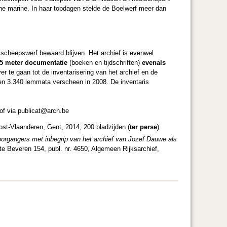
he marine. In haar topdagen stelde de Boelwerf meer dan
lscheepswerf bewaard blijven. Het archief is evenwel
 95 meter documentatie
(boeken en tijdschriften)
evenals
ver te gaan tot de inventarisering van het archief en de
 en 3.340 lemmata verscheen in 2008. De inventaris
of via publicat@arch.be
ost-Vlaanderen, Gent, 2014, 200 bladzijden (
ter perse
).
oorgangers met inbegrip van het archief van Jozef Dauwe als
 te Beveren 154, publ. nr. 4650, Algemeen Rijksarchief,