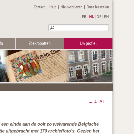
Contact
|
Help
|
Nieuwsbrieven
|
Onze leeszalen
FR
|
NL
|
DE
|
EN
fo
Zoekrobotten
Uw profiel
f een einde aan de ooit zo welvarende Belgische
e uitgebracht met 170 archieffoto’s. Gezien het