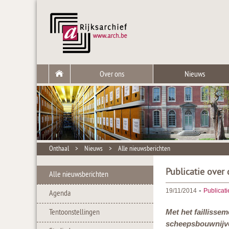
Over ons
Nieuws
Onthaal
>
Nieuws
>
Alle nieuwsberichten
Publicatie over
Alle nieuwsberichten
-
19/11/2014
Publicati
Agenda
Tentoonstellingen
Met het faillisse
scheepsbouwnijver