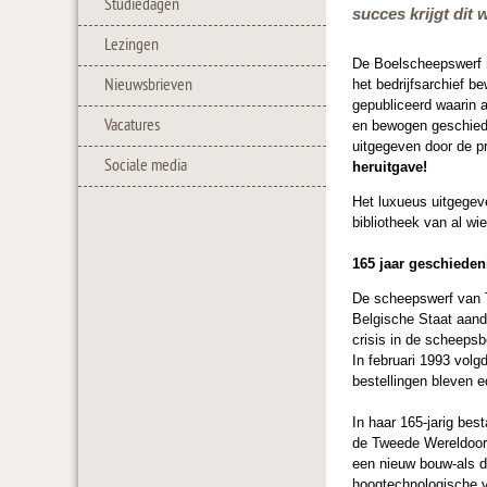
Studiedagen
succes krijgt dit
Lezingen
De Boelscheepswerf ma
Nieuwsbrieven
het bedrijfsarchief b
gepubliceerd waarin a
Vacatures
en bewogen geschiede
uitgegeven door de p
Sociale media
heruitgave!
Het luxueus uitgegeve
bibliotheek van al wi
165 jaar geschiedeni
De scheepswerf van T
Belgische Staat aand
crisis in de scheepsb
In februari 1993 vol
bestellingen bleven 
In haar 165-jarig be
de Tweede Wereldoorl
een nieuw bouw-als dr
hoogtechnologische v