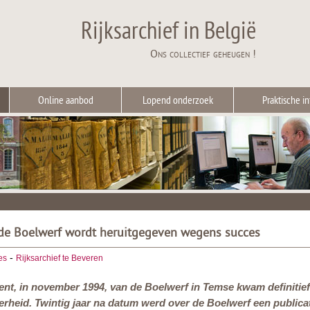
Rijksarchief in België
Ons collectief geheugen !
Online aanbod
Lopend onderzoek
Praktische in
 de Boelwerf wordt heruitgegeven wegens succes
-
es
Rijksarchief te Beveren
ment, in november 1994, van de Boelwerf in Temse kwam definitie
heid. Twintig jaar na datum werd over de Boelwerf een publicati